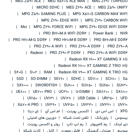
MEG Z590 ACE
MEG X570S ACE MAX
MAG Z690 TORPEDO
MICRO SDHC
MEG Z690 ACE
MEG Z590 UNIFY
MPG Z590 GAMING PLUS
MPG X570S CARBON MAX WIFI
MPG Z690 EDGE WIFI
MPG Z690 CARBON WIFI
Msi
MPG Z690 FORCE WIFI
MPG Z690 EDGE WIFI DDR4
PRO B660M-A WIFI DDR4
Power Bank
NVR
PRO H610M-G DDR4
PRO H610M-B DDR4
PRO B660M-E DDR4
PRO Z690-A WIFI
PRO Z690-A DDR4
PRO Z690-A
Radeon
PRO Z690-P DDR4
PRO Z690-A WIFI DDR4
Radeon RX 6600 XT GAMING X 8G
Radeon RX 6800 XT GAMING Z TRIO 16G
S40G
S102
RAM
Radeon RX 6900 XT GAMING X TRIO 16G
SSD
SO-DIMM
SE760
SDHC
SD700
SC680
S5
SX6000
SWORDFISH
SU800
SU750
SU650
SU630
UE800
UE700 PRO
UC310
U-DIMM
SX8200
SX8100
UV150
UV131
UV128
USB Cable
UR350
UFD
X570-A PRO
UV360
UV350
UV330
UV320
UV210
XPG
اس اس دی
اکسس پوینت
ام اس آی
ای دیتا
بیسوس
پاوربانک
تلفن تحت شبکه
دوربین های امنیتی
دی لینک
رم کامپیوتر
رم لپ تاپ
روتر و اکسس پوینت
سوییچ
صندلی گیمینگ
فلش مموری
کابل
کارت شبکه