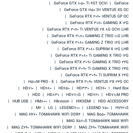
GeForce GTX 1050 Ti 4GT OCV1
GeForce
GeForce GTX 1650 D6 VENTUS XS OC
GeForce RTX 2060 VENTUS GP OC
GeForce RTX 3060 GAMING X 12G
GeForce RTX 3060 Ti VENTUS 2X 8G OCV1 LHR
GeForce RTX 3080 GAMING Z TRIO 10G LHR
GeForce RTX 3080 GAMING Z TRIO 12G LHR
GeForce RTX 3080 SUPRIM X 12G LHR
GeForce RTX 3080 Ti GAMING X TRIO 12G
GeForce RTX 3090 GAMING X TRIO 24G
GeForce RTX 3090 Ti GAMING X TRIO 24G
GeForce RTX 3090 Ti SUPRIM X 24G
H510M PRO - E
GeForce RTX 3090 VENTUS 3X 24G OC
HD710
HD680
HD650
HD330
HC660
Hard Box
HDD
HD830
HD770G
HD720
HD710M PRO
HUB USB
HM800
Hikvision
HIKSEMI
HDD ACCESSORY
M2
LG
LEGEND700
LEGEND 750
HV620S
MAG H670 TOMAHAWK WIFI DDR4
MAG B550 TOMAHAWK
MAG X570S TOMAHAWK MAX WIFI
MAG Z690 TOMAHAWK WIFI DDR4
MAG Z690 TOMAHAWK WIFI