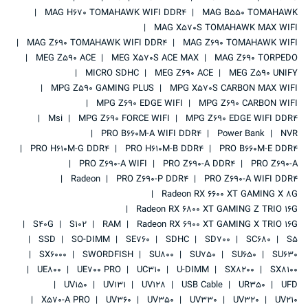
MAG H670 TOMAHAWK WIFI DDR4
MAG B550 TOMAHAWK
MAG X570S TOMAHAWK MAX WIFI
MAG Z690 TOMAHAWK WIFI DDR4
MAG Z690 TOMAHAWK WIFI
MEG Z590 ACE
MEG X570S ACE MAX
MAG Z690 TORPEDO
MICRO SDHC
MEG Z690 ACE
MEG Z590 UNIFY
MPG Z590 GAMING PLUS
MPG X570S CARBON MAX WIFI
MPG Z690 EDGE WIFI
MPG Z690 CARBON WIFI
Msi
MPG Z690 FORCE WIFI
MPG Z690 EDGE WIFI DDR4
PRO B660M-A WIFI DDR4
Power Bank
NVR
PRO H610M-G DDR4
PRO H610M-B DDR4
PRO B660M-E DDR4
PRO Z690-A WIFI
PRO Z690-A DDR4
PRO Z690-A
Radeon
PRO Z690-P DDR4
PRO Z690-A WIFI DDR4
Radeon RX 6600 XT GAMING X 8G
Radeon RX 6800 XT GAMING Z TRIO 16G
S40G
S102
RAM
Radeon RX 6900 XT GAMING X TRIO 16G
SSD
SO-DIMM
SE760
SDHC
SD700
SC680
S5
SX6000
SWORDFISH
SU800
SU750
SU650
SU630
UE800
UE700 PRO
UC310
U-DIMM
SX8200
SX8100
UV150
UV131
UV128
USB Cable
UR350
UFD
X570-A PRO
UV360
UV350
UV330
UV320
UV210