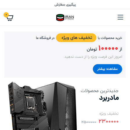
پیگیری سفارش
0
تخفیف های ویژه
خرید محصولات با
در فروشگاه ما
100000
از
تومان
امروز این فرصت ویژه را از دست ندهید.
مشاهده بیشتر
جدیدترین محصولات
مادربرد
تخفیف ویژه
2300000
2500000