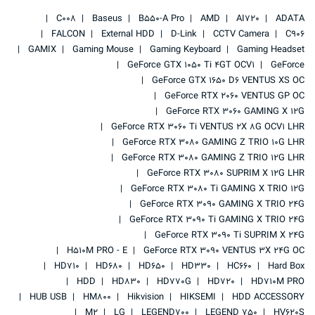
C008
Baseus
B550-A Pro
AMD
AI720
ADATA
FALCON
External HDD
D-Link
CCTV Camera
C906
GAMIX
Gaming Mouse
Gaming Keyboard
Gaming Headset
GeForce GTX 1050 Ti 4GT OCV1
GeForce
GeForce GTX 1650 D6 VENTUS XS OC
GeForce RTX 2060 VENTUS GP OC
GeForce RTX 3060 GAMING X 12G
GeForce RTX 3060 Ti VENTUS 2X 8G OCV1 LHR
GeForce RTX 3080 GAMING Z TRIO 10G LHR
GeForce RTX 3080 GAMING Z TRIO 12G LHR
GeForce RTX 3080 SUPRIM X 12G LHR
GeForce RTX 3080 Ti GAMING X TRIO 12G
GeForce RTX 3090 GAMING X TRIO 24G
GeForce RTX 3090 Ti GAMING X TRIO 24G
GeForce RTX 3090 Ti SUPRIM X 24G
H510M PRO - E
GeForce RTX 3090 VENTUS 3X 24G OC
HD710
HD680
HD650
HD330
HC660
Hard Box
HDD
HD830
HD770G
HD720
HD710M PRO
HUB USB
HM800
Hikvision
HIKSEMI
HDD ACCESSORY
M2
LG
LEGEND700
LEGEND 750
HV620S