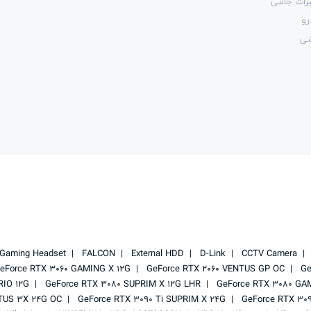
زات جانبی
رو
شی
Gaming Headset
FALCON
External HDD
D-Link
CCTV Camera
eForce RTX 3060 GAMING X 12G
GeForce RTX 2060 VENTUS GP OC
Ge
RIO 12G
GeForce RTX 3080 SUPRIM X 12G LHR
GeForce RTX 3080 GA
TUS 3X 24G OC
GeForce RTX 3090 Ti SUPRIM X 24G
GeForce RTX 30