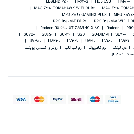
LEGEND 750
HV620S
HUB USB
HM800
MAG Z690 TOMAHAWK WIFI DDR4
MAG Z690 TOMAH
MPG Z590 GAMING PLUS
MPG X570S
PRO B660M-E DDR4
PRO B660M-A WIFI DD
Radeon RX 6600 XT GAMING X 8G
Radeon
PRO
SU750
SU650
SU630
SSD
SO-DIMM
SE760
UV350
UV330
UV320
UV210
UV150
UV131
ی
دی لینک
رم کامپیوتر
رم لپ تاپ
روتر و اکسس پوینت
یسک اکسترنال