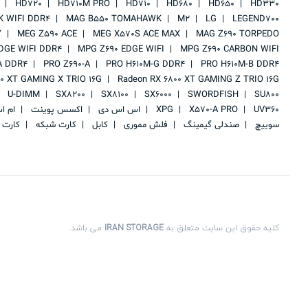
HD720
HD710M PRO
HD710
HD680
HD650
HD330
 WIFI DDR4
MAG B550 TOMAHAWK
M2
LG
LEGEND700
Y
MEG Z590 ACE
MEG X570S ACE MAX
MAG Z690 TORPEDO
DGE WIFI DDR4
MPG Z690 EDGE WIFI
MPG Z690 CARBON WIFI
A DDR4
PRO Z690-A
PRO H610M-G DDR4
PRO H610M-B DDR4
00 XT GAMING X TRIO 16G
Radeon RX 6800 XT GAMING Z TRIO 16G
U-DIMM
SX8200
SX8100
SX6000
SWORDFISH
SU800
UV360
X570-A PRO
XPG
اس اس دی
اکسس پوینت
ام ا
سوییچ
صندلی گیمینگ
فلش مموری
کابل
کارت شبکه
کارت 
کلیه حقوق این سایت متعلق به
IRAN STORAGE
می باشد.