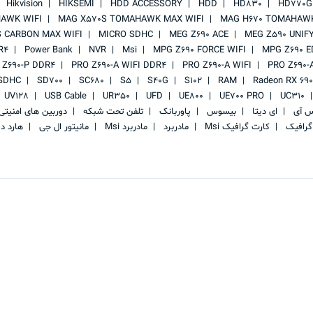
Hikvision
HIKSEMI
HDD ACCESSORY
HDD
HD830
HD770G
AWK WIFI
MAG X570S TOMAHAWK MAX WIFI
MAG H670 TOMAHAWK
 CARBON MAX WIFI
MICRO SDHC
MEG Z690 ACE
MEG Z590 UNIF
R4
Power Bank
NVR
Msi
MPG Z690 FORCE WIFI
MPG Z690 E
 Z690-P DDR4
PRO Z690-A WIFI DDR4
PRO Z690-A WIFI
PRO Z690-
SDHC
SD700
SC680
S5
S40G
S102
RAM
Radeon RX 69
UV128
USB Cable
UR350
UFD
UE800
UE700 PRO
UC310
س آی
ای دیتا
بیسوس
پاوربانک
تلفن تحت شبکه
دوربین های امنیت
گرافیک
کارت گرافیک Msi
مادربرد
مادربرد Msi
مانیتور ال جی
هارد د