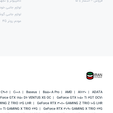
فروش – انتشار با ما
کامپیوتر و تجهی
لوازم جانبی خود
لوازم جانبی گو
مودم روتر 4G
C906
C008
Baseus
B550-A Pro
AMD
AI720
ADATA
Force GTX 1650 D6 VENTUS XS OC
GeForce GTX 1050 Ti 4GT OCV1
MING Z TRIO 12G LHR
GeForce RTX 3080 GAMING Z TRIO 10G LHR
90 Ti GAMING X TRIO 24G
GeForce RTX 3090 GAMING X TRIO 24G