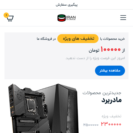
پیگیری سفارش
0
تخفیف های ویژه
خرید محصولات با
در فروشگاه ما
100000
از
تومان
امروز این فرصت ویژه را از دست ندهید.
مشاهده بیشتر
جدیدترین محصولات
مادربرد
تخفیف ویژه
2300000
2500000