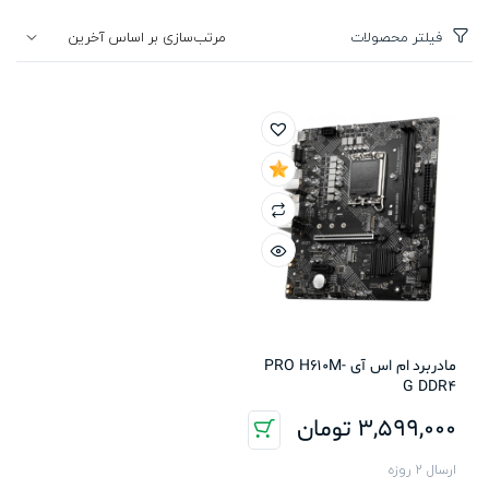
فیلتر محصولات
مادربرد ام اس آی PRO H610M-
G DDR4
3,599,000
تومان
ارسال 2 روزه