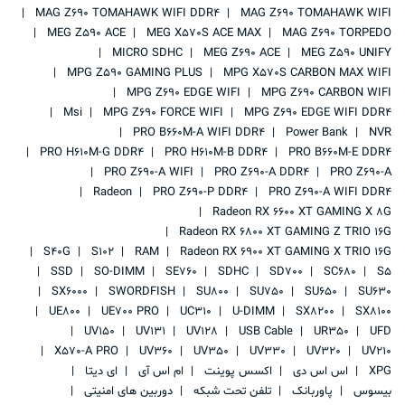
MAG Z690 TOMAHAWK WIFI DDR4
MAG Z690 TOMAHAWK WIFI
MEG Z590 ACE
MEG X570S ACE MAX
MAG Z690 TORPEDO
MICRO SDHC
MEG Z690 ACE
MEG Z590 UNIFY
MPG Z590 GAMING PLUS
MPG X570S CARBON MAX WIFI
MPG Z690 EDGE WIFI
MPG Z690 CARBON WIFI
Msi
MPG Z690 FORCE WIFI
MPG Z690 EDGE WIFI DDR4
PRO B660M-A WIFI DDR4
Power Bank
NVR
PRO H610M-G DDR4
PRO H610M-B DDR4
PRO B660M-E DDR4
PRO Z690-A WIFI
PRO Z690-A DDR4
PRO Z690-A
Radeon
PRO Z690-P DDR4
PRO Z690-A WIFI DDR4
Radeon RX 6600 XT GAMING X 8G
Radeon RX 6800 XT GAMING Z TRIO 16G
S40G
S102
RAM
Radeon RX 6900 XT GAMING X TRIO 16G
SSD
SO-DIMM
SE760
SDHC
SD700
SC680
S5
SX6000
SWORDFISH
SU800
SU750
SU650
SU630
UE800
UE700 PRO
UC310
U-DIMM
SX8200
SX8100
UV150
UV131
UV128
USB Cable
UR350
UFD
X570-A PRO
UV360
UV350
UV330
UV320
UV210
XPG
اس اس دی
اکسس پوینت
ام اس آی
ای دیتا
بیسوس
پاوربانک
تلفن تحت شبکه
دوربین های امنیتی