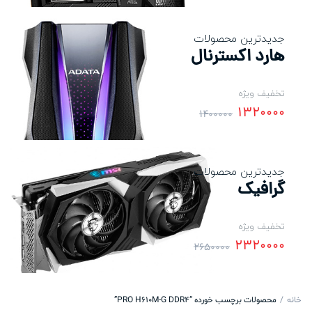
جدیدترین محصولات
هارد اکسترنال
تخفیف ویژه
1320000
1400000
جدیدترین محصولات
گرافیک
تخفیف ویژه
2320000
2650000
خانه
محصولات برچسب خورده “PRO H610M-G DDR4”