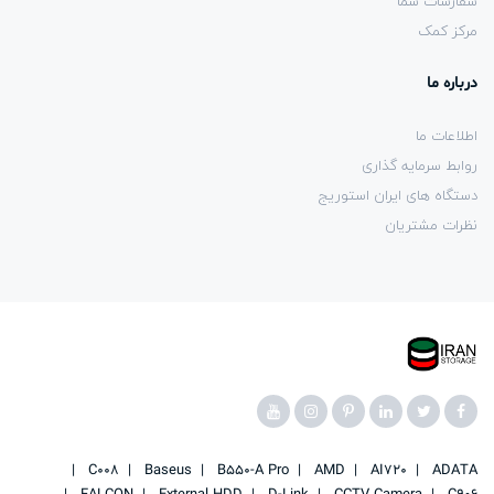
سفارشات شما
مرکز کمک
درباره ما
اطلاعات ما
روابط سرمایه گذاری
دستگاه های ایران استوریج
نظرات مشتریان
C008
Baseus
B550-A Pro
AMD
AI720
ADATA