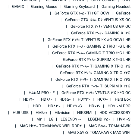
FALCON
External HDD
D-Link
CCTV Camera
C906
GAMIX
Gaming Mouse
Gaming Keyboard
Gaming Headset
GeForce GTX 1050 Ti 4GT OCV1
GeForce
GeForce GTX 1650 D6 VENTUS XS OC
GeForce RTX 2060 VENTUS GP OC
GeForce RTX 3060 GAMING X 12G
GeForce RTX 3060 Ti VENTUS 2X 8G OCV1 LHR
GeForce RTX 3080 GAMING Z TRIO 10G LHR
GeForce RTX 3080 GAMING Z TRIO 12G LHR
GeForce RTX 3080 SUPRIM X 12G LHR
GeForce RTX 3080 Ti GAMING X TRIO 12G
GeForce RTX 3090 GAMING X TRIO 24G
GeForce RTX 3090 Ti GAMING X TRIO 24G
GeForce RTX 3090 Ti SUPRIM X 24G
H510M PRO - E
GeForce RTX 3090 VENTUS 3X 24G OC
HD710
HD680
HD650
HD330
HC660
Hard Box
HDD
HD830
HD770G
HD720
HD710M PRO
HUB USB
HM800
Hikvision
HIKSEMI
HDD ACCESSORY
M2
LG
LEGEND700
LEGEND 750
HV620S
MAG H670 TOMAHAWK WIFI DDR4
MAG B550 TOMAHAWK
MAG X570S TOMAHAWK MAX WIFI