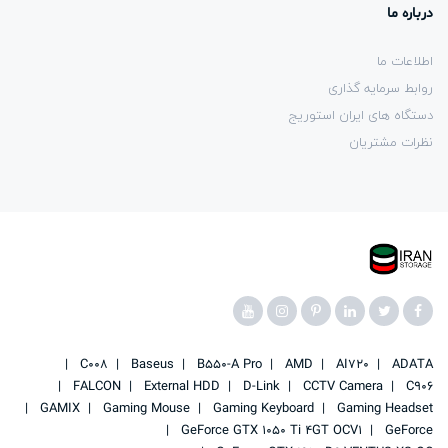
درباره ما
اطلاعات ما
روابط سرمایه گذاری
دستگاه های ایران استوریج
نظرات مشتریان
C008
Baseus
B550-A Pro
AMD
AI720
ADATA
FALCON
External HDD
D-Link
CCTV Camera
C906
GAMIX
Gaming Mouse
Gaming Keyboard
Gaming Headset
GeForce GTX 1050 Ti 4GT OCV1
GeForce