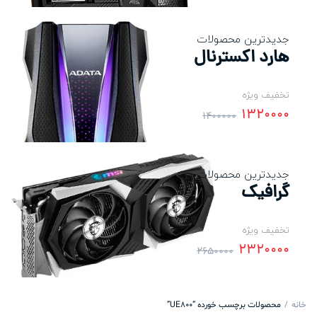
جدیدترین محصولات
هارد اکسترنال
تخفیف ویژه
1320000
1400000
جدیدترین محصولات
گرافیک
تخفیف ویژه
2320000
2650000
خانه
محصولات برچسب خورده “UE800”