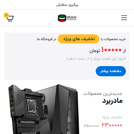
پیگیری سفارش
0
تخفیف های ویژه
خرید محصولات با
در فروشگاه ما
100000
از
تومان
امروز این فرصت ویژه را از دست ندهید.
مشاهده بیشتر
جدیدترین محصولات
مادربرد
تخفیف ویژه
2300000
2500000