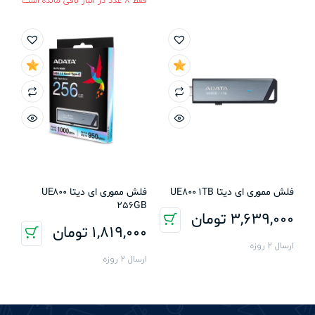
فقط 8 عدد در انبار باقی مانده است
فلش مموری ای دیتا UE800 1TB
فلش مموری ای دیتا UE800
256GB
3,639,000
تومان
1,819,000
تومان
ارسال 2 روزه
ارسال 2 روزه