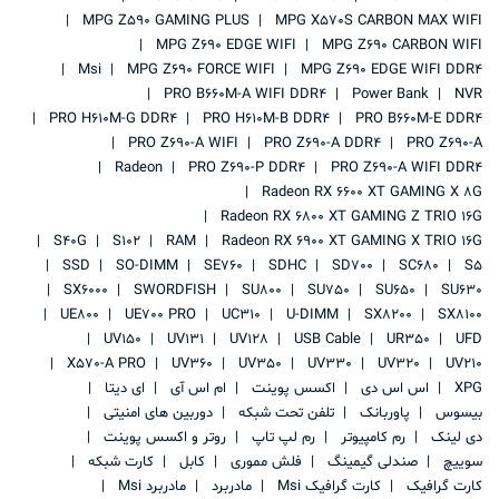
MPG Z590 GAMING PLUS
MPG X570S CARBON MAX WIFI
MPG Z690 EDGE WIFI
MPG Z690 CARBON WIFI
Msi
MPG Z690 FORCE WIFI
MPG Z690 EDGE WIFI DDR4
PRO B660M-A WIFI DDR4
Power Bank
NVR
PRO H610M-G DDR4
PRO H610M-B DDR4
PRO B660M-E DDR4
PRO Z690-A WIFI
PRO Z690-A DDR4
PRO Z690-A
Radeon
PRO Z690-P DDR4
PRO Z690-A WIFI DDR4
Radeon RX 6600 XT GAMING X 8G
Radeon RX 6800 XT GAMING Z TRIO 16G
S40G
S102
RAM
Radeon RX 6900 XT GAMING X TRIO 16G
SSD
SO-DIMM
SE760
SDHC
SD700
SC680
S5
SX6000
SWORDFISH
SU800
SU750
SU650
SU630
UE800
UE700 PRO
UC310
U-DIMM
SX8200
SX8100
UV150
UV131
UV128
USB Cable
UR350
UFD
X570-A PRO
UV360
UV350
UV330
UV320
UV210
XPG
اس اس دی
اکسس پوینت
ام اس آی
ای دیتا
بیسوس
پاوربانک
تلفن تحت شبکه
دوربین های امنیتی
دی لینک
رم کامپیوتر
رم لپ تاپ
روتر و اکسس پوینت
سوییچ
صندلی گیمینگ
فلش مموری
کابل
کارت شبکه
کارت گرافیک
کارت گرافیک Msi
مادربرد
مادربرد Msi