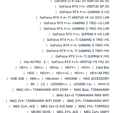
GeForce GTX 1650 D6 VENTUS XS OC
GeForce RTX 2060 VENTUS GP OC
GeForce RTX 3060 GAMING X 12G
GeForce RTX 3060 Ti VENTUS 2X 8G OCV1 LHR
GeForce RTX 3080 GAMING Z TRIO 10G LHR
GeForce RTX 3080 GAMING Z TRIO 12G LHR
GeForce RTX 3080 SUPRIM X 12G LHR
GeForce RTX 3080 Ti GAMING X TRIO 12G
GeForce RTX 3090 GAMING X TRIO 24G
GeForce RTX 3090 Ti GAMING X TRIO 24G
GeForce RTX 3090 Ti SUPRIM X 24G
H510M PRO - E
GeForce RTX 3090 VENTUS 3X 24G OC
HD710
HD680
HD650
HD330
HC660
Hard Box
HDD
HD830
HD770G
HD720
HD710M PRO
HUB USB
HM800
Hikvision
HIKSEMI
HDD ACCESSORY
M2
LG
LEGEND700
LEGEND 750
HV620S
MAG H670 TOMAHAWK WIFI DDR4
MAG B550 TOMAHAWK
MAG X570S TOMAHAWK MAX WIFI
MAG Z690 TOMAHAWK WIFI DDR4
MAG Z690 TOMAHAWK WIFI
MEG Z590 ACE
MEG X570S ACE MAX
MAG Z690 TORPEDO
MICRO SDHC
MEG Z690 ACE
MEG Z590 UNIFY