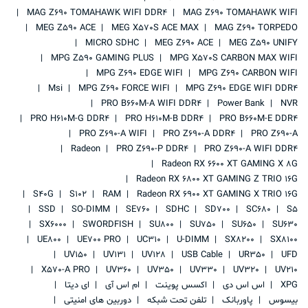
MAG Z690 TOMAHAWK WIFI DDR4
MAG Z690 TOMAHAWK WIFI
MEG Z590 ACE
MEG X570S ACE MAX
MAG Z690 TORPEDO
MICRO SDHC
MEG Z690 ACE
MEG Z590 UNIFY
MPG Z590 GAMING PLUS
MPG X570S CARBON MAX WIFI
MPG Z690 EDGE WIFI
MPG Z690 CARBON WIFI
Msi
MPG Z690 FORCE WIFI
MPG Z690 EDGE WIFI DDR4
PRO B660M-A WIFI DDR4
Power Bank
NVR
PRO H610M-G DDR4
PRO H610M-B DDR4
PRO B660M-E DDR4
PRO Z690-A WIFI
PRO Z690-A DDR4
PRO Z690-A
Radeon
PRO Z690-P DDR4
PRO Z690-A WIFI DDR4
Radeon RX 6600 XT GAMING X 8G
Radeon RX 6800 XT GAMING Z TRIO 16G
S40G
S102
RAM
Radeon RX 6900 XT GAMING X TRIO 16G
SSD
SO-DIMM
SE760
SDHC
SD700
SC680
S5
SX6000
SWORDFISH
SU800
SU750
SU650
SU630
UE800
UE700 PRO
UC310
U-DIMM
SX8200
SX8100
UV150
UV131
UV128
USB Cable
UR350
UFD
X570-A PRO
UV360
UV350
UV330
UV320
UV210
XPG
اس اس دی
اکسس پوینت
ام اس آی
ای دیتا
بیسوس
پاوربانک
تلفن تحت شبکه
دوربین های امنیتی