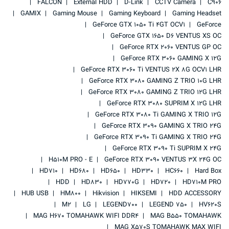
FALCON
External HDD
D-Link
CCTV Camera
C906
GAMIX
Gaming Mouse
Gaming Keyboard
Gaming Headset
GeForce GTX 1050 Ti 4GT OCV1
GeForce
GeForce GTX 1650 D6 VENTUS XS OC
GeForce RTX 2060 VENTUS GP OC
GeForce RTX 3060 GAMING X 12G
GeForce RTX 3060 Ti VENTUS 2X 8G OCV1 LHR
GeForce RTX 3080 GAMING Z TRIO 10G LHR
GeForce RTX 3080 GAMING Z TRIO 12G LHR
GeForce RTX 3080 SUPRIM X 12G LHR
GeForce RTX 3080 Ti GAMING X TRIO 12G
GeForce RTX 3090 GAMING X TRIO 24G
GeForce RTX 3090 Ti GAMING X TRIO 24G
GeForce RTX 3090 Ti SUPRIM X 24G
H510M PRO - E
GeForce RTX 3090 VENTUS 3X 24G OC
HD710
HD680
HD650
HD330
HC660
Hard Box
HDD
HD830
HD770G
HD720
HD710M PRO
HUB USB
HM800
Hikvision
HIKSEMI
HDD ACCESSORY
M2
LG
LEGEND700
LEGEND 750
HV620S
MAG H670 TOMAHAWK WIFI DDR4
MAG B550 TOMAHAWK
MAG X570S TOMAHAWK MAX WIFI