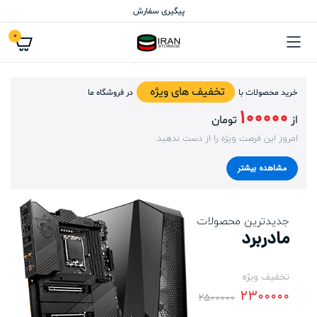
پیگیری سفارش
0
تخفیف های ویژه
خرید محصولات با
در فروشگاه ما
100000
از
تومان
امروز این فرصت ویژه را از دست ندهید.
مشاهده بیشتر
جدیدترین محصولات
مادربرد
تخفیف ویژه
2300000
2500000