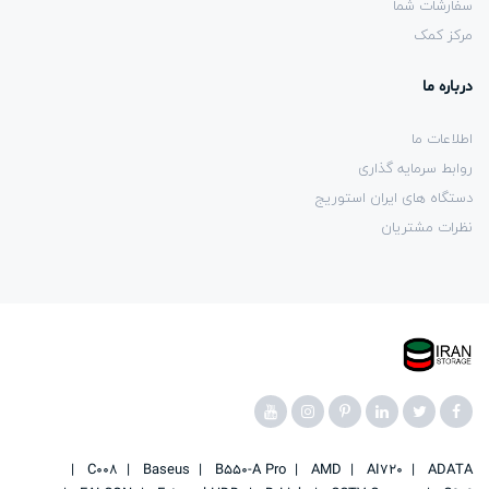
سفارشات شما
مرکز کمک
درباره ما
اطلاعات ما
روابط سرمایه گذاری
دستگاه های ایران استوریج
نظرات مشتریان
C008
Baseus
B550-A Pro
AMD
AI720
ADATA