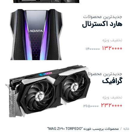
جدیدترین محصولات
هارد اکسترنال
تخفیف ویژه
1320000
1400000
جدیدترین محصولات
گرافیک
تخفیف ویژه
2320000
2650000
خانه
محصولات برچسب خورده “MAG Z690 TORPEDO”