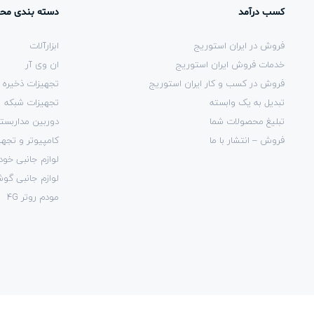
کسب درآمد
دسته بندی مح
فروش در ایران استوریج
ابزارآلات
خدمات فروش ایران استوریج
ان وی آر
فروش در کسب و کار ایران استوریج
تجهیزات ذخیره 
تبدیل به یک وابسته
تجهیزات شبکه
تبلیغ محصولات شما
دوربین مداربست
فروش – انتشار با ما
کامپیوتر و تجهی
لوازم جانبی خود
لوازم جانبی گو
مودم روتر 4G