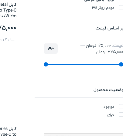
کابل 
مودم روتر 4G
to Type-C
100W 2m
5,000
بر اساس قیمت
ارسال 2 روزه
قیمت:
165,000 تومان
—
فیلتر
375,000 تومان
وضعیت محصول
موجود
حراج
کابل 
Type-C to