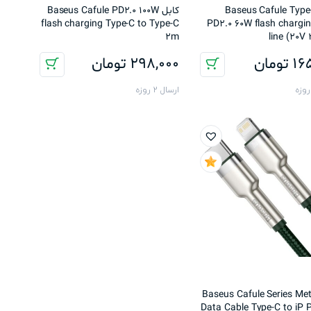
ل Baseus Cafule Type-C
کابل Baseus Cafule PD2.0 100W
flash charging Type-C to Type-C
PD2.0 60W flash chargi
2m
line (20V
16
تومان
298,000
تومان
ارسال 2 روزه
ل Baseus Cafule Series Metal
Data Cable Type-C to iP