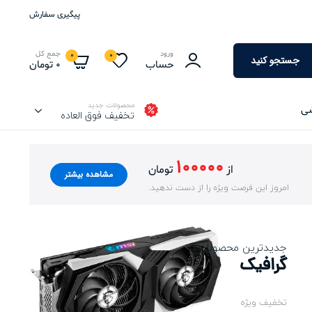
پیگیری سفارش
ورود
جمع کل
0
0
جستجو کنید
حساب
0
تومان
محصولات جدید
شی
تخفیف فوق العاده
100000
از
تومان
مشاهده بیشتر
امروز این فرصت ویژه را از دست ندهید.
جدیدترین محصولات
گرافیک
تخفیف ویژه