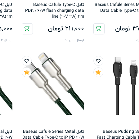
Baseus Cafule Series Metal
کابل Baseus Cafule Type-C
کاب
ng data
PD2.0 60W flash charging data
Data Cable Type-C 
 3A) 1m
line (20V 3A) 2m
37
تومان
211,000
تومان
5,000
ارسال 2 روزه
ارسال 2 روزه
Baseus Pudding Series
کابل Baseus Cafule Series Metal
کاب
 PD 20W
Data Cable Type-C to iP PD 20W
Fast Charging Cable 