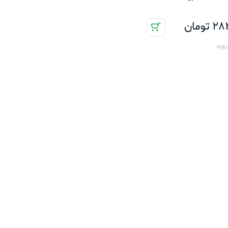
282
تومان