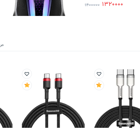
1320000
1400000
مر