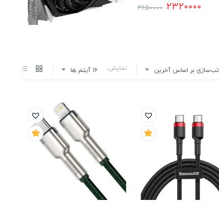
2320000
2650000
نمایش:
تب‌سازی بر اساس آخرین
16 آیتم ها