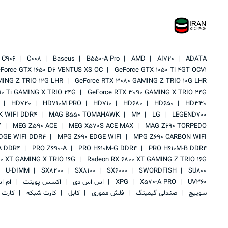
C906
C008
Baseus
B550-A Pro
AMD
AI720
ADATA
Force GTX 1650 D6 VENTUS XS OC
GeForce GTX 1050 Ti 4GT OCV1
MING Z TRIO 12G LHR
GeForce RTX 3080 GAMING Z TRIO 10G LHR
90 Ti GAMING X TRIO 24G
GeForce RTX 3090 GAMING X TRIO 24G
HD720
HD710M PRO
HD710
HD680
HD650
HD330
 WIFI DDR4
MAG B550 TOMAHAWK
M2
LG
LEGEND700
Y
MEG Z590 ACE
MEG X570S ACE MAX
MAG Z690 TORPEDO
DGE WIFI DDR4
MPG Z690 EDGE WIFI
MPG Z690 CARBON WIFI
A DDR4
PRO Z690-A
PRO H610M-G DDR4
PRO H610M-B DDR4
00 XT GAMING X TRIO 16G
Radeon RX 6800 XT GAMING Z TRIO 16G
U-DIMM
SX8200
SX8100
SX6000
SWORDFISH
SU800
UV360
X570-A PRO
XPG
اس اس دی
اکسس پوینت
ام ا
سوییچ
صندلی گیمینگ
فلش مموری
کابل
کارت شبکه
کارت 