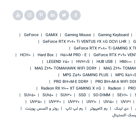
GeForce
GAMIX
Gaming Mouse
Gaming Keyboard
GeForce RTX 3060 Ti VENTUS 2X 8G OCV1 LHR
G
GeForce RTX 3080 Ti GAMING X T
HC660
Hard Box
H510M PRO - E
GeForce RTX 3090 VEN
LEGEND 750
HV620S
HUB USB
HM800
MAG Z690 TOMAHAWK WIFI DDR4
MAG Z690 TOMAH
MPG Z590 GAMING PLUS
MPG X570S
PRO B660M-E DDR4
PRO B660M-A WIFI DD
Radeon RX 6600 XT GAMING X 8G
Radeon
PRO
SU750
SU650
SU630
SSD
SO-DIMM
SE760
UV350
UV330
UV320
UV210
UV150
UV131
ی
دی لینک
رم کامپیوتر
رم لپ تاپ
روتر و اکسس پوینت
یسک اکسترنال