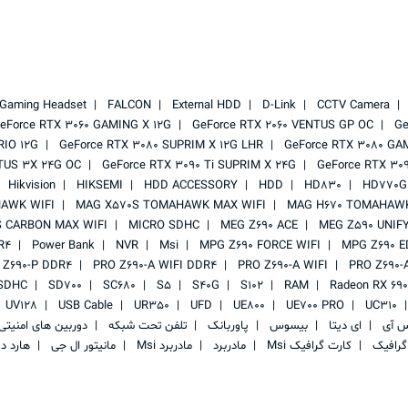
Gaming Headset
FALCON
External HDD
D-Link
CCTV Camera
eForce RTX 3060 GAMING X 12G
GeForce RTX 2060 VENTUS GP OC
Ge
RIO 12G
GeForce RTX 3080 SUPRIM X 12G LHR
GeForce RTX 3080 GA
TUS 3X 24G OC
GeForce RTX 3090 Ti SUPRIM X 24G
GeForce RTX 30
Hikvision
HIKSEMI
HDD ACCESSORY
HDD
HD830
HD770G
AWK WIFI
MAG X570S TOMAHAWK MAX WIFI
MAG H670 TOMAHAWK
 CARBON MAX WIFI
MICRO SDHC
MEG Z690 ACE
MEG Z590 UNIF
R4
Power Bank
NVR
Msi
MPG Z690 FORCE WIFI
MPG Z690 E
 Z690-P DDR4
PRO Z690-A WIFI DDR4
PRO Z690-A WIFI
PRO Z690-
SDHC
SD700
SC680
S5
S40G
S102
RAM
Radeon RX 69
UV128
USB Cable
UR350
UFD
UE800
UE700 PRO
UC310
س آی
ای دیتا
بیسوس
پاوربانک
تلفن تحت شبکه
دوربین های امنیت
گرافیک
کارت گرافیک Msi
مادربرد
مادربرد Msi
مانیتور ال جی
هارد د