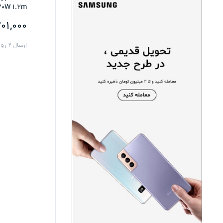
20W 1.2m
01,000
ارسال 2 روزه