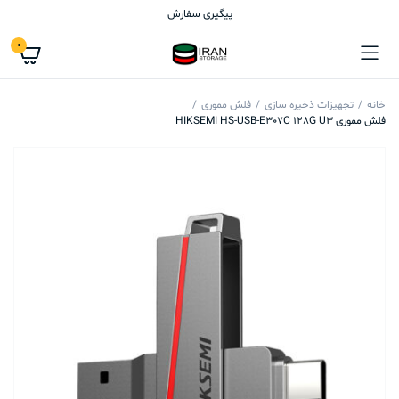
پیگیری سفارش
0
خانه
تجهیزات ذخیره سازی
فلش مموری
فلش مموری HIKSEMI HS-USB-E307C 128G U3