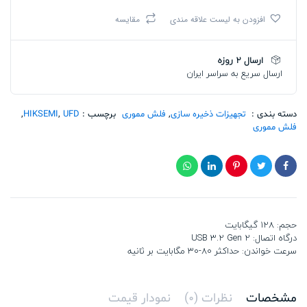
HS-
افزودن به لیست علاقه مندی
مقایسه
USB-
E307C
128G
ارسال 2 روزه
U3
ارسال سریع به سراسر ایران
تعداد
دسته بندی :
تجهیزات ذخیره سازی
,
فلش مموری
برچسب :
UFD
,
HIKSEMI
,
فلش مموری
حجم: 128 گیگابایت
درگاه اتصال:‌ USB 3.2 Gen 2
سرعت خواندن: حداکثر 80-30 مگابایت بر ثانیه
مشخصات
نظرات (0)
نمودار قیمت