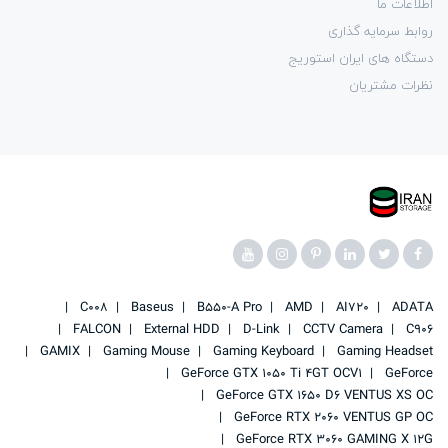
اطلاعات ما
روابط سرمایه گذاری
دستگاه های ایران استوریج
نظرات مشتریان
C008
Baseus
B550-A Pro
AMD
AI720
ADATA
FALCON
External HDD
D-Link
CCTV Camera
C906
GAMIX
Gaming Mouse
Gaming Keyboard
Gaming Headset
GeForce GTX 1050 Ti 4GT OCV1
GeForce
GeForce GTX 1650 D6 VENTUS XS OC
GeForce RTX 2060 VENTUS GP OC
GeForce RTX 3060 GAMING X 12G