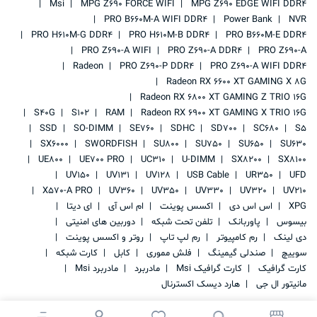
Msi
MPG Z690 FORCE WIFI
MPG Z690 EDGE WIFI DDR4
PRO B660M-A WIFI DDR4
Power Bank
NVR
PRO H610M-G DDR4
PRO H610M-B DDR4
PRO B660M-E DDR4
PRO Z690-A WIFI
PRO Z690-A DDR4
PRO Z690-A
Radeon
PRO Z690-P DDR4
PRO Z690-A WIFI DDR4
Radeon RX 6600 XT GAMING X 8G
Radeon RX 6800 XT GAMING Z TRIO 16G
S40G
S102
RAM
Radeon RX 6900 XT GAMING X TRIO 16G
SSD
SO-DIMM
SE760
SDHC
SD700
SC680
S5
SX6000
SWORDFISH
SU800
SU750
SU650
SU630
UE800
UE700 PRO
UC310
U-DIMM
SX8200
SX8100
UV150
UV131
UV128
USB Cable
UR350
UFD
X570-A PRO
UV360
UV350
UV330
UV320
UV210
XPG
اس اس دی
اکسس پوینت
ام اس آی
ای دیتا
بیسوس
پاوربانک
تلفن تحت شبکه
دوربین های امنیتی
دی لینک
رم کامپیوتر
رم لپ تاپ
روتر و اکسس پوینت
سوییچ
صندلی گیمینگ
فلش مموری
کابل
کارت شبکه
کارت گرافیک
کارت گرافیک Msi
مادربرد
مادربرد Msi
مانیتور ال جی
هارد دیسک اکسترنال