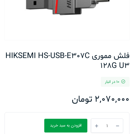
فلش مموری HIKSEMI HS-USB-E307C
128G U3
10 در انبار
2,070,000
تومان
فلش
افزودن به سبد خرید
مموری
HIKSEMI