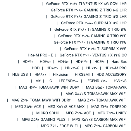
GeForce RTX 3060 Ti VENTUS 2X 8G OCV1 LHR
GeForce RTX 3080 GAMING Z TRIO 10G LHR
GeForce RTX 3080 GAMING Z TRIO 12G LHR
GeForce RTX 3080 SUPRIM X 12G LHR
GeForce RTX 3080 Ti GAMING X TRIO 12G
GeForce RTX 3090 GAMING X TRIO 24G
GeForce RTX 3090 Ti GAMING X TRIO 24G
GeForce RTX 3090 Ti SUPRIM X 24G
H510M PRO - E
GeForce RTX 3090 VENTUS 3X 24G OC
HD710
HD680
HD650
HD330
HC660
Hard Box
HDD
HD830
HD770G
HD720
HD710M PRO
HUB USB
HM800
Hikvision
HIKSEMI
HDD ACCESSORY
M2
LG
LEGEND700
LEGEND 750
HV620S
MAG H670 TOMAHAWK WIFI DDR4
MAG B550 TOMAHAWK
MAG X570S TOMAHAWK MAX WIFI
MAG Z690 TOMAHAWK WIFI DDR4
MAG Z690 TOMAHAWK WIFI
MEG Z590 ACE
MEG X570S ACE MAX
MAG Z690 TORPEDO
MICRO SDHC
MEG Z690 ACE
MEG Z590 UNIFY
MPG Z590 GAMING PLUS
MPG X570S CARBON MAX WIFI
MPG Z690 EDGE WIFI
MPG Z690 CARBON WIFI