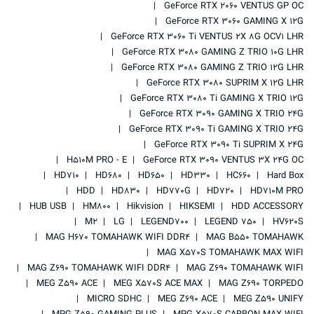
GeForce RTX 2060 VENTUS GP OC
GeForce RTX 3060 GAMING X 12G
GeForce RTX 3060 Ti VENTUS 2X 8G OCV1 LHR
GeForce RTX 3080 GAMING Z TRIO 10G LHR
GeForce RTX 3080 GAMING Z TRIO 12G LHR
GeForce RTX 3080 SUPRIM X 12G LHR
GeForce RTX 3080 Ti GAMING X TRIO 12G
GeForce RTX 3090 GAMING X TRIO 24G
GeForce RTX 3090 Ti GAMING X TRIO 24G
GeForce RTX 3090 Ti SUPRIM X 24G
H510M PRO - E
GeForce RTX 3090 VENTUS 3X 24G OC
HD710
HD680
HD650
HD330
HC660
Hard Box
HDD
HD830
HD770G
HD720
HD710M PRO
HUB USB
HM800
Hikvision
HIKSEMI
HDD ACCESSORY
M2
LG
LEGEND700
LEGEND 750
HV620S
MAG H670 TOMAHAWK WIFI DDR4
MAG B550 TOMAHAWK
MAG X570S TOMAHAWK MAX WIFI
MAG Z690 TOMAHAWK WIFI DDR4
MAG Z690 TOMAHAWK WIFI
MEG Z590 ACE
MEG X570S ACE MAX
MAG Z690 TORPEDO
MICRO SDHC
MEG Z690 ACE
MEG Z590 UNIFY