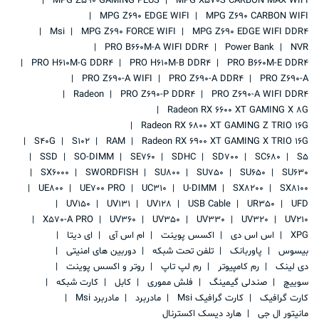
MPG Z590 GAMING PLUS
MPG X570S CARBON MAX WIFI
MPG Z690 EDGE WIFI
MPG Z690 CARBON WIFI
Msi
MPG Z690 FORCE WIFI
MPG Z690 EDGE WIFI DDR4
PRO B660M-A WIFI DDR4
Power Bank
NVR
PRO H610M-G DDR4
PRO H610M-B DDR4
PRO B660M-E DDR4
PRO Z690-A WIFI
PRO Z690-A DDR4
PRO Z690-A
Radeon
PRO Z690-P DDR4
PRO Z690-A WIFI DDR4
Radeon RX 6600 XT GAMING X 8G
Radeon RX 6800 XT GAMING Z TRIO 16G
S40G
S102
RAM
Radeon RX 6900 XT GAMING X TRIO 16G
SSD
SO-DIMM
SE760
SDHC
SD700
SC680
S5
SX6000
SWORDFISH
SU800
SU750
SU650
SU630
UE800
UE700 PRO
UC310
U-DIMM
SX8200
SX8100
UV150
UV131
UV128
USB Cable
UR350
UFD
X570-A PRO
UV360
UV350
UV330
UV320
UV210
XPG
اس اس دی
اکسس پوینت
ام اس آی
ای دیتا
بیسوس
پاوربانک
تلفن تحت شبکه
دوربین های امنیتی
دی لینک
رم کامپیوتر
رم لپ تاپ
روتر و اکسس پوینت
سوییچ
صندلی گیمینگ
فلش مموری
کابل
کارت شبکه
کارت گرافیک
کارت گرافیک Msi
مادربرد
مادربرد Msi
مانیتور ال جی
هارد دیسک اکسترنال