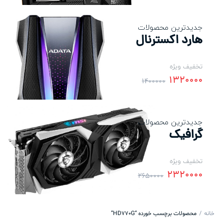
جدیدترین محصولات
هارد اکسترنال
تخفیف ویژه
1320000
1400000
جدیدترین محصولات
گرافیک
تخفیف ویژه
2320000
2650000
خانه
محصولات برچسب خورده “HD770G”