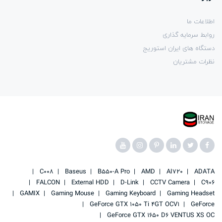
اطلاعات ما
روابط سرمایه گذاری
دستگاه های ایران استوریج
نظرات مشتریان
C008
Baseus
B550-A Pro
AMD
AI720
ADATA
FALCON
External HDD
D-Link
CCTV Camera
C906
GAMIX
Gaming Mouse
Gaming Keyboard
Gaming Headset
GeForce GTX 1050 Ti 4GT OCV1
GeForce
GeForce GTX 1650 D6 VENTUS XS OC