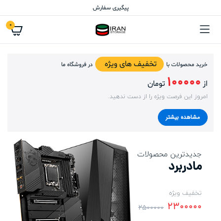
پیگیری سفارش
0
تخفیف های ویژه
خرید محصولات با
در فروشگاه ما
100000
از
تومان
امروز این فرصت ویژه را از دست ندهید.
مشاهده بیشتر
جدیدترین محصولات
مادربرد
تخفیف ویژه
2300000
2500000