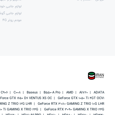
لوازم جانبی خود
لوازم جانبی گو
مودم روتر 4G
C906
C008
Baseus
B550-A Pro
AMD
AI720
ADATA
Force GTX 1650 D6 VENTUS XS OC
GeForce GTX 1050 Ti 4GT OCV1
MING Z TRIO 12G LHR
GeForce RTX 3080 GAMING Z TRIO 10G LHR
90 Ti GAMING X TRIO 24G
GeForce RTX 3090 GAMING X TRIO 24G