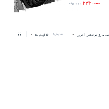
2320000
2650000
نمایش:
تب‌سازی بر اساس آخرین
16 آیتم ها