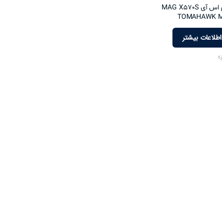
مادربرد ام اس آی MAG X570S
TOMAHAWK M
اطلاعات بیشتر