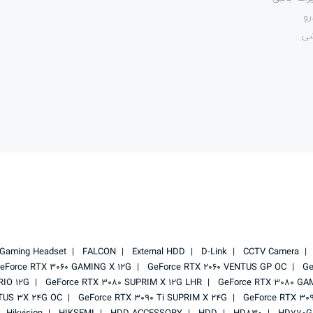
رو
شی
Gaming Headset
FALCON
External HDD
D-Link
CCTV Camera
eForce RTX 3060 GAMING X 12G
GeForce RTX 2060 VENTUS GP OC
Ge
RIO 12G
GeForce RTX 3080 SUPRIM X 12G LHR
GeForce RTX 3080 GA
TUS 3X 24G OC
GeForce RTX 3090 Ti SUPRIM X 24G
GeForce RTX 30