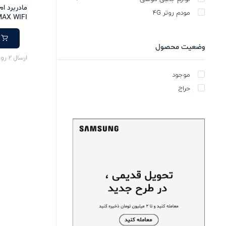
مودم روتر 4G
AX WIFI
وضعیت محصول
ارسال 2 روزه
موجود
حراج