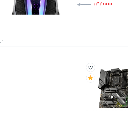
1320000
1400000
مر