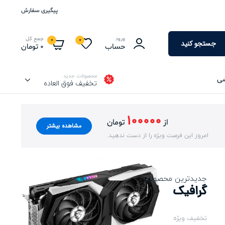
پیگیری سفارش
ورود
جمع کل
0
0
جستجو کنید
حساب
0
تومان
محصولات جدید
شی
تخفیف فوق العاده
100000
از
تومان
مشاهده بیشتر
امروز این فرصت ویژه را از دست ندهید.
جدیدترین محصولات
گرافیک
تخفیف ویژه