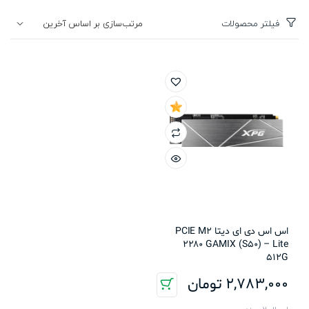
فیلتر محصولات
اس اس دی ای دیتا PCIE M2
2280 GAMIX (S50) – Lite
512G
2,783,000
تومان