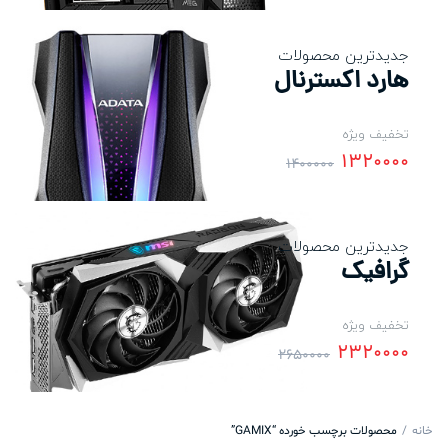
جدیدترین محصولات
هارد اکسترنال
تخفیف ویژه
1320000
1400000
جدیدترین محصولات
گرافیک
تخفیف ویژه
2320000
2650000
خانه
محصولات برچسب خورده “GAMIX”