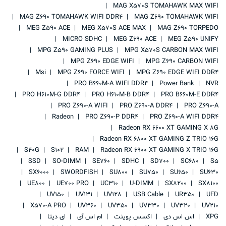
MAG X570S TOMAHAWK MAX WIFI
MAG Z690 TOMAHAWK WIFI DDR4
MAG Z690 TOMAHAWK WIFI
MEG Z590 ACE
MEG X570S ACE MAX
MAG Z690 TORPEDO
MICRO SDHC
MEG Z690 ACE
MEG Z590 UNIFY
MPG Z590 GAMING PLUS
MPG X570S CARBON MAX WIFI
MPG Z690 EDGE WIFI
MPG Z690 CARBON WIFI
Msi
MPG Z690 FORCE WIFI
MPG Z690 EDGE WIFI DDR4
PRO B660M-A WIFI DDR4
Power Bank
NVR
PRO H610M-G DDR4
PRO H610M-B DDR4
PRO B660M-E DDR4
PRO Z690-A WIFI
PRO Z690-A DDR4
PRO Z690-A
Radeon
PRO Z690-P DDR4
PRO Z690-A WIFI DDR4
Radeon RX 6600 XT GAMING X 8G
Radeon RX 6800 XT GAMING Z TRIO 16G
S40G
S102
RAM
Radeon RX 6900 XT GAMING X TRIO 16G
SSD
SO-DIMM
SE760
SDHC
SD700
SC680
S5
SX6000
SWORDFISH
SU800
SU750
SU650
SU630
UE800
UE700 PRO
UC310
U-DIMM
SX8200
SX8100
UV150
UV131
UV128
USB Cable
UR350
UFD
X570-A PRO
UV360
UV350
UV330
UV320
UV210
XPG
اس اس دی
اکسس پوینت
ام اس آی
ای دیتا