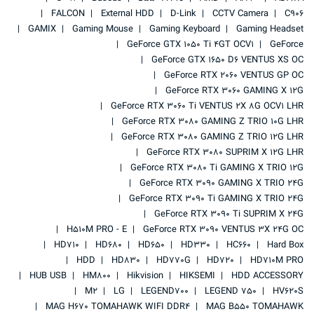
FALCON
External HDD
D-Link
CCTV Camera
C906
GAMIX
Gaming Mouse
Gaming Keyboard
Gaming Headset
GeForce GTX 1050 Ti 4GT OCV1
GeForce
GeForce GTX 1650 D6 VENTUS XS OC
GeForce RTX 2060 VENTUS GP OC
GeForce RTX 3060 GAMING X 12G
GeForce RTX 3060 Ti VENTUS 2X 8G OCV1 LHR
GeForce RTX 3080 GAMING Z TRIO 10G LHR
GeForce RTX 3080 GAMING Z TRIO 12G LHR
GeForce RTX 3080 SUPRIM X 12G LHR
GeForce RTX 3080 Ti GAMING X TRIO 12G
GeForce RTX 3090 GAMING X TRIO 24G
GeForce RTX 3090 Ti GAMING X TRIO 24G
GeForce RTX 3090 Ti SUPRIM X 24G
H510M PRO - E
GeForce RTX 3090 VENTUS 3X 24G OC
HD710
HD680
HD650
HD330
HC660
Hard Box
HDD
HD830
HD770G
HD720
HD710M PRO
HUB USB
HM800
Hikvision
HIKSEMI
HDD ACCESSORY
M2
LG
LEGEND700
LEGEND 750
HV620S
MAG H670 TOMAHAWK WIFI DDR4
MAG B550 TOMAHAWK