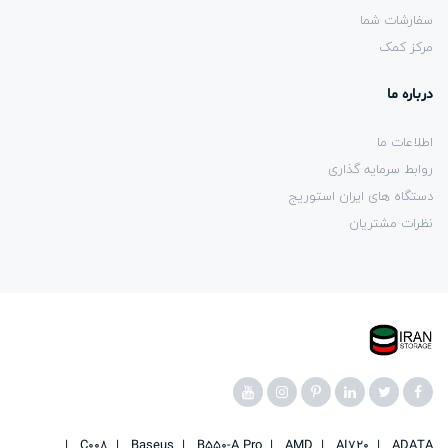
سفارشات شما
مرکز کمک
درباره ما
اطلاعات ما
روابط سرمایه گذاری
دستگاه های ایران استوریج
نظرات مشتریان
C008
Baseus
B550-A Pro
AMD
AI720
ADATA