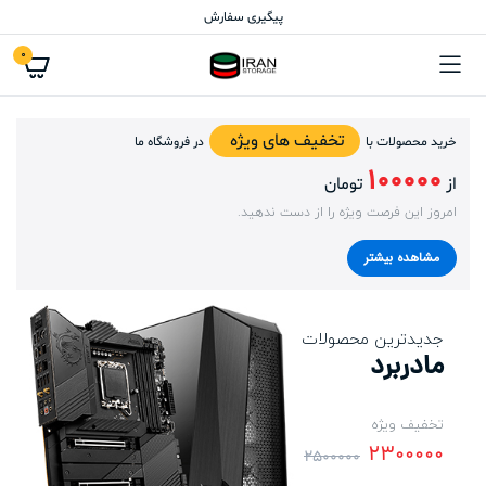
پیگیری سفارش
0
تخفیف های ویژه
خرید محصولات با
در فروشگاه ما
100000
از
تومان
امروز این فرصت ویژه را از دست ندهید.
مشاهده بیشتر
جدیدترین محصولات
مادربرد
تخفیف ویژه
2300000
2500000