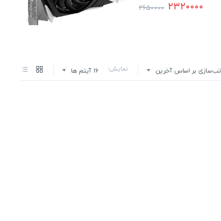
2320000
2650000
نمایش:
تب‌سازی بر اساس آخرین
16 آیتم ها