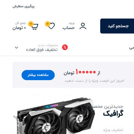
پیگیری سفارش
ورود
جمع کل
0
0
جستجو کنید
حساب
0
تومان
محصولات جدید
شی
تخفیف فوق العاده
100000
از
تومان
مشاهده بیشتر
امروز این فرصت ویژه را از دست ندهید.
جدیدترین محصولات
گرافیک
تخفیف ویژه