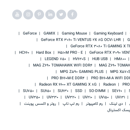
GeForce
GAMIX
Gaming Mouse
Gaming Keyboard
GeForce RTX 3060 Ti VENTUS 2X 8G OCV1 LHR
G
GeForce RTX 3080 Ti GAMING X T
HC660
Hard Box
H510M PRO - E
GeForce RTX 3090 VEN
LEGEND 750
HV620S
HUB USB
HM800
MAG Z690 TOMAHAWK WIFI DDR4
MAG Z690 TOMAH
MPG Z590 GAMING PLUS
MPG X570S
PRO B660M-E DDR4
PRO B660M-A WIFI DD
Radeon RX 6600 XT GAMING X 8G
Radeon
PRO
SU750
SU650
SU630
SSD
SO-DIMM
SE760
UV350
UV330
UV320
UV210
UV150
UV131
ی
دی لینک
رم کامپیوتر
رم لپ تاپ
روتر و اکسس پوینت
یسک اکسترنال