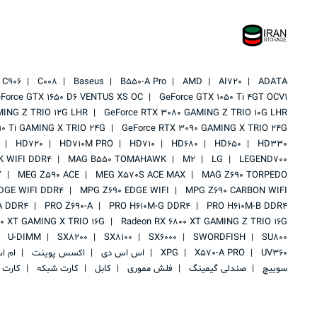
C906
C008
Baseus
B550-A Pro
AMD
AI720
ADATA
Force GTX 1650 D6 VENTUS XS OC
GeForce GTX 1050 Ti 4GT OCV1
MING Z TRIO 12G LHR
GeForce RTX 3080 GAMING Z TRIO 10G LHR
90 Ti GAMING X TRIO 24G
GeForce RTX 3090 GAMING X TRIO 24G
HD720
HD710M PRO
HD710
HD680
HD650
HD330
 WIFI DDR4
MAG B550 TOMAHAWK
M2
LG
LEGEND700
Y
MEG Z590 ACE
MEG X570S ACE MAX
MAG Z690 TORPEDO
DGE WIFI DDR4
MPG Z690 EDGE WIFI
MPG Z690 CARBON WIFI
A DDR4
PRO Z690-A
PRO H610M-G DDR4
PRO H610M-B DDR4
00 XT GAMING X TRIO 16G
Radeon RX 6800 XT GAMING Z TRIO 16G
U-DIMM
SX8200
SX8100
SX6000
SWORDFISH
SU800
UV360
X570-A PRO
XPG
اس اس دی
اکسس پوینت
ام ا
سوییچ
صندلی گیمینگ
فلش مموری
کابل
کارت شبکه
کارت 