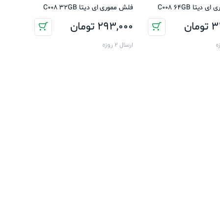
دیتا C008 64GB
فلش مموری ای دیتا C008 32GB
3
تومان
293,000
تومان
ارسال 2 روزه