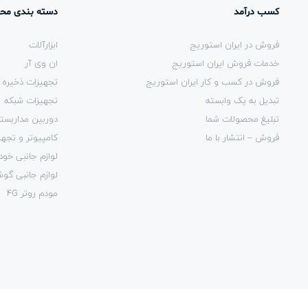
کسب درآمد
دسته بندی مح
فروش در ایران استوریج
ابزارآلات
خدمات فروش ایران استوریج
ان وی آر
فروش در کسب و کار ایران استوریج
تجهیزات ذخیره 
تبدیل به یک وابسته
تجهیزات شبکه
تبلیغ محصولات شما
دوربین مداربست
فروش – انتشار با ما
کامپیوتر و تجهی
لوازم جانبی خود
لوازم جانبی گو
مودم روتر 4G