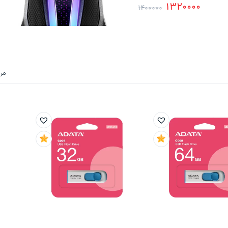
1320000
1400000
مر