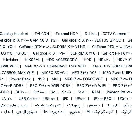
Gaming Headset
FALCON
External HDD
D-Link
CCTV Camera
eForce RTX 3060 GAMING X 12G
GeForce RTX 2060 VENTUS GP OC
Ge
RIO 12G
GeForce RTX 3080 SUPRIM X 12G LHR
GeForce RTX 3080 GA
TUS 3X 24G OC
GeForce RTX 3090 Ti SUPRIM X 24G
GeForce RTX 30
Hikvision
HIKSEMI
HDD ACCESSORY
HDD
HD830
HD770G
AWK WIFI
MAG X570S TOMAHAWK MAX WIFI
MAG H670 TOMAHAWK
 CARBON MAX WIFI
MICRO SDHC
MEG Z690 ACE
MEG Z590 UNIF
R4
Power Bank
NVR
Msi
MPG Z690 FORCE WIFI
MPG Z690 E
 Z690-P DDR4
PRO Z690-A WIFI DDR4
PRO Z690-A WIFI
PRO Z690-
SDHC
SD700
SC680
S5
S40G
S102
RAM
Radeon RX 69
UV128
USB Cable
UR350
UFD
UE800
UE700 PRO
UC310
س آی
ای دیتا
بیسوس
پاوربانک
تلفن تحت شبکه
دوربین های امنیت
گرافیک
کارت گرافیک Msi
مادربرد
مادربرد Msi
مانیتور ال جی
هارد د