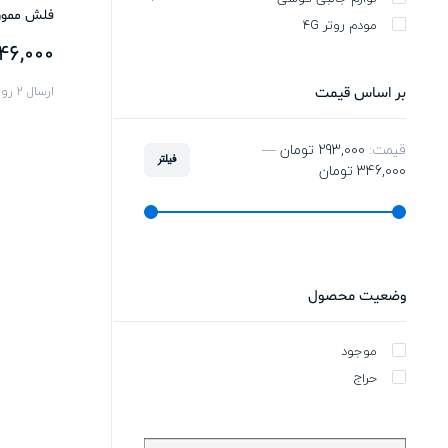
فلش مموری ای 
مودم روتر 4G
46,000
ارسال 2 روزه
بر اساس قیمت
قیمت:
293,000 تومان
—
فیلتر
346,000 تومان
وضعیت محصول
موجود
حراج