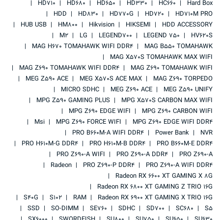
HD710
HD680
HD650
HD330
HC660
Hard Box
HDD
HD830
HD770G
HD720
HD710M PRO
HUB USB
HM800
Hikvision
HIKSEMI
HDD ACCESSORY
M2
LG
LEGEND700
LEGEND 750
HV620S
MAG H670 TOMAHAWK WIFI DDR4
MAG B550 TOMAHAWK
MAG X570S TOMAHAWK MAX WIFI
MAG Z690 TOMAHAWK WIFI DDR4
MAG Z690 TOMAHAWK WIFI
MEG Z590 ACE
MEG X570S ACE MAX
MAG Z690 TORPEDO
MICRO SDHC
MEG Z690 ACE
MEG Z590 UNIFY
MPG Z590 GAMING PLUS
MPG X570S CARBON MAX WIFI
MPG Z690 EDGE WIFI
MPG Z690 CARBON WIFI
Msi
MPG Z690 FORCE WIFI
MPG Z690 EDGE WIFI DDR4
PRO B660M-A WIFI DDR4
Power Bank
NVR
PRO H610M-G DDR4
PRO H610M-B DDR4
PRO B660M-E DDR4
PRO Z690-A WIFI
PRO Z690-A DDR4
PRO Z690-A
Radeon
PRO Z690-P DDR4
PRO Z690-A WIFI DDR4
Radeon RX 6600 XT GAMING X 8G
Radeon RX 6800 XT GAMING Z TRIO 16G
S40G
S102
RAM
Radeon RX 6900 XT GAMING X TRIO 16G
SSD
SO-DIMM
SE760
SDHC
SD700
SC680
S5
SX6000
SWORDFISH
SU800
SU750
SU650
SU630