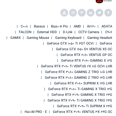
C008
Baseus
B550-A Pro
AMD
AI720
ADATA
FALCON
External HDD
D-Link
CCTV Camera
C906
GAMIX
Gaming Mouse
Gaming Keyboard
Gaming Headset
GeForce GTX 1050 Ti 4GT OCV1
GeForce
GeForce GTX 1650 D6 VENTUS XS OC
GeForce RTX 2060 VENTUS GP OC
GeForce RTX 3060 GAMING X 12G
GeForce RTX 3060 Ti VENTUS 2X 8G OCV1 LHR
GeForce RTX 3080 GAMING Z TRIO 10G LHR
GeForce RTX 3080 GAMING Z TRIO 12G LHR
GeForce RTX 3080 SUPRIM X 12G LHR
GeForce RTX 3080 Ti GAMING X TRIO 12G
GeForce RTX 3090 GAMING X TRIO 24G
GeForce RTX 3090 Ti GAMING X TRIO 24G
GeForce RTX 3090 Ti SUPRIM X 24G
H510M PRO - E
GeForce RTX 3090 VENTUS 3X 24G OC