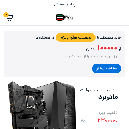
پیگیری سفارش
0
تخفیف های ویژه
خرید محصولات با
در فروشگاه ما
100000
از
تومان
امروز این فرصت ویژه را از دست ندهید.
مشاهده بیشتر
جدیدترین محصولات
مادربرد
تخفیف ویژه
2300000
2500000