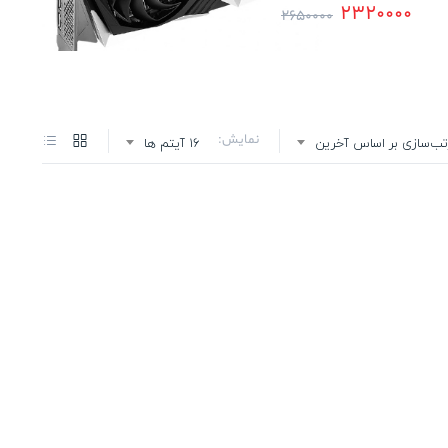
2320000
2650000
نمایش:
تب‌سازی بر اساس آخرین
16 آیتم ها