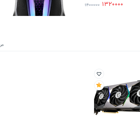
1320000
1400000
مر