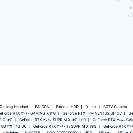
رو
شی
Gaming Headset
FALCON
External HDD
D-Link
CCTV Camera
eForce RTX 3060 GAMING X 12G
GeForce RTX 2060 VENTUS GP OC
Ge
RIO 12G
GeForce RTX 3080 SUPRIM X 12G LHR
GeForce RTX 3080 GA
TUS 3X 24G OC
GeForce RTX 3090 Ti SUPRIM X 24G
GeForce RTX 30