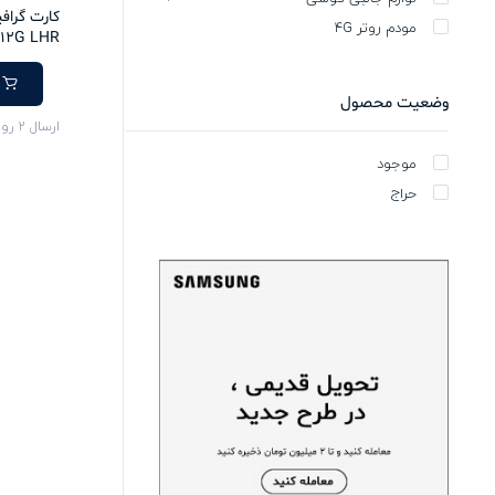
مودم روتر 4G
 12G LHR
وضعیت محصول
ارسال 2 روزه
موجود
حراج