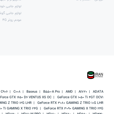
لوازم جانبی خود
لوازم جانبی گو
مودم روتر 4G
C906
C008
Baseus
B550-A Pro
AMD
AI720
ADATA
Force GTX 1650 D6 VENTUS XS OC
GeForce GTX 1050 Ti 4GT OCV1
MING Z TRIO 12G LHR
GeForce RTX 3080 GAMING Z TRIO 10G LHR
90 Ti GAMING X TRIO 24G
GeForce RTX 3090 GAMING X TRIO 24G