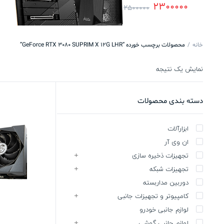
2300000
2500000
خانه
محصولات برچسب خورده “GeForce RTX 3080 SUPRIM X 12G LHR”
نمایش یک نتیجه
دسته بندی محصولات
ابزارآلات
ان وی آر
تجهیزات ذخیره سازی
تجهیزات شبکه
دوربین مداربسته
کامپیوتر و تجهیزات جانبی
لوازم جانبی خودرو
لوازم جانبی گوشی