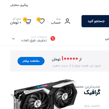
پیگیری سفارش
ورود
جمع کل
0
0
جستجو کنید
حساب
0
تومان
محصولات جدید
شی
تخفیف فوق العاده
100000
از
تومان
مشاهده بیشتر
امروز این فرصت ویژه را از دست ندهید.
جدیدترین محصولات
گرافیک
تخفیف ویژه