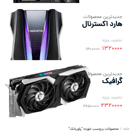
جدیدترین محصولات
هارد اکسترنال
تخفیف ویژه
1320000
1400000
جدیدترین محصولات
گرافیک
تخفیف ویژه
2320000
2650000
خانه
محصولات برچسب خورده “پاوربانک”