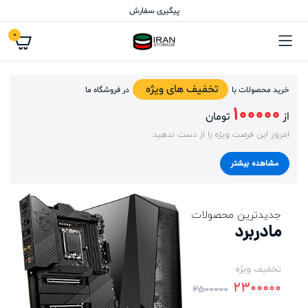
پیگیری سفارش
0
تخفیف های ویژه
خرید محصولات با
در فروشگاه ما
100000
از
تومان
امروز این فرصت ویژه را از دست ندهید.
مشاهده بیشتر
جدیدترین محصولات
مادربرد
تخفیف ویژه
2300000
2500000