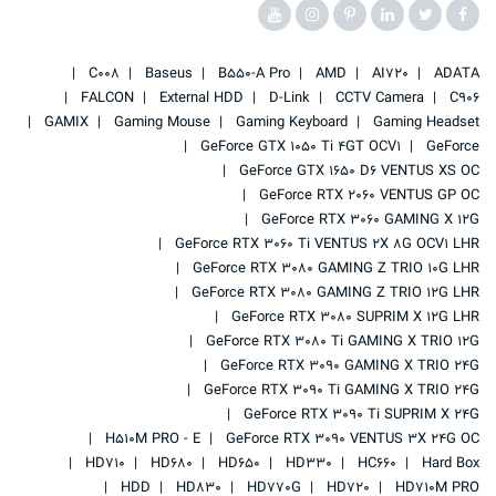
C008
Baseus
B550-A Pro
AMD
AI720
ADATA
FALCON
External HDD
D-Link
CCTV Camera
C906
GAMIX
Gaming Mouse
Gaming Keyboard
Gaming Headset
GeForce GTX 1050 Ti 4GT OCV1
GeForce
GeForce GTX 1650 D6 VENTUS XS OC
GeForce RTX 2060 VENTUS GP OC
GeForce RTX 3060 GAMING X 12G
GeForce RTX 3060 Ti VENTUS 2X 8G OCV1 LHR
GeForce RTX 3080 GAMING Z TRIO 10G LHR
GeForce RTX 3080 GAMING Z TRIO 12G LHR
GeForce RTX 3080 SUPRIM X 12G LHR
GeForce RTX 3080 Ti GAMING X TRIO 12G
GeForce RTX 3090 GAMING X TRIO 24G
GeForce RTX 3090 Ti GAMING X TRIO 24G
GeForce RTX 3090 Ti SUPRIM X 24G
H510M PRO - E
GeForce RTX 3090 VENTUS 3X 24G OC
HD710
HD680
HD650
HD330
HC660
Hard Box
HDD
HD830
HD770G
HD720
HD710M PRO