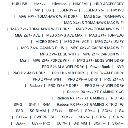
HUB USB
HM800
Hikvision
HIKSEMI
HDD ACCESSORY
M2
LG
LEGEND700
LEGEND 750
HV620S
MAG H670 TOMAHAWK WIFI DDR4
MAG B550 TOMAHAWK
MAG X570S TOMAHAWK MAX WIFI
MAG Z690 TOMAHAWK WIFI DDR4
MAG Z690 TOMAHAWK WIFI
MEG Z590 ACE
MEG X570S ACE MAX
MAG Z690 TORPEDO
MICRO SDHC
MEG Z690 ACE
MEG Z590 UNIFY
MPG Z590 GAMING PLUS
MPG X570S CARBON MAX WIFI
MPG Z690 EDGE WIFI
MPG Z690 CARBON WIFI
Msi
MPG Z690 FORCE WIFI
MPG Z690 EDGE WIFI DDR4
PRO B660M-A WIFI DDR4
Power Bank
NVR
PRO H610M-G DDR4
PRO H610M-B DDR4
PRO B660M-E DDR4
PRO Z690-A WIFI
PRO Z690-A DDR4
PRO Z690-A
Radeon
PRO Z690-P DDR4
PRO Z690-A WIFI DDR4
Radeon RX 6600 XT GAMING X 8G
Radeon RX 6800 XT GAMING Z TRIO 16G
S40G
S102
RAM
Radeon RX 6900 XT GAMING X TRIO 16G
SSD
SO-DIMM
SE760
SDHC
SD700
SC680
S5
SX6000
SWORDFISH
SU800
SU750
SU650
SU630
UE800
UE700 PRO
UC310
U-DIMM
SX8200
SX8100