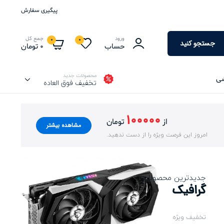
پیگیری سفارش
ورود
جمع کل
0
0
جستجو کنید
حساب
0
تومان
محصولات جدید
شی
تخفیف فوق العاده
100000
از
تومان
مشاهده بیشتر
امروز این فرصت ویژه را از دست ندهید.
جدیدترین محصولات
گرافیک
تخفیف ویژه