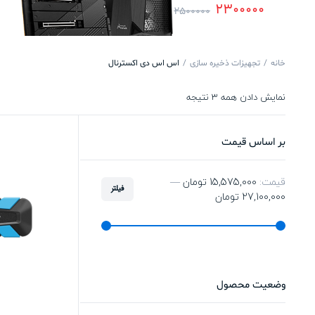
2300000
2500000
خانه
تجهیزات ذخیره سازی
اس اس دی اکسترنال
نمایش دادن همه 3 نتیجه
بر اساس قیمت
قیمت:
15,575,000 تومان
—
فیلتر
27,100,000 تومان
وضعیت محصول