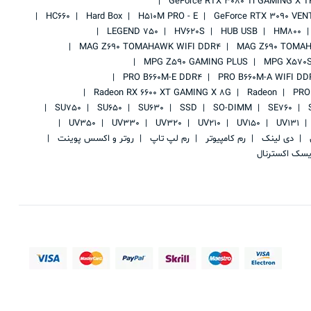
GeForce RTX 3080 Ti GAMING X T
HC660
Hard Box
H510M PRO - E
GeForce RTX 3090 VEN
LEGEND 750
HV620S
HUB USB
HM800
MAG Z690 TOMAHAWK WIFI DDR4
MAG Z690 TOMAH
MPG Z590 GAMING PLUS
MPG X570S
PRO B660M-E DDR4
PRO B660M-A WIFI DD
Radeon RX 6600 XT GAMING X 8G
Radeon
PRO
SU750
SU650
SU630
SSD
SO-DIMM
SE760
UV350
UV330
UV320
UV210
UV150
UV131
ی
دی لینک
رم کامپیوتر
رم لپ تاپ
روتر و اکسس پوینت
یسک اکسترنال