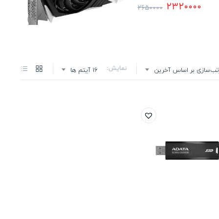
2320000
2650000
نمایش:
تب‌سازی بر اساس آخرین
16 آیتم ها