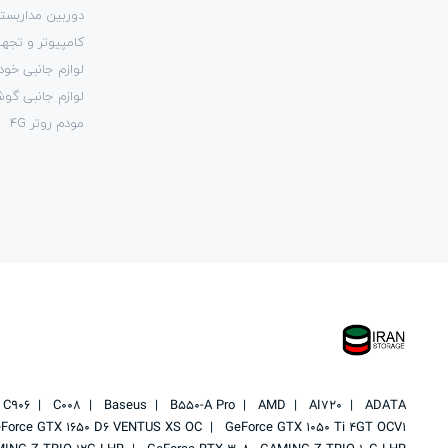
دوربین مداربست
کامپیوتر و تجهی
لوازم جانبی خود
لوازم جانبی گو
مودم روتر 4G
C906
C008
Baseus
B550-A Pro
AMD
AI720
ADATA
Force GTX 1650 D6 VENTUS XS OC
GeForce GTX 1050 Ti 4GT OCV1