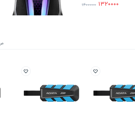
1320000
1400000
مر