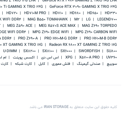
MING Z TRIO 12G LHR
GeForce RTX 3080 GAMING Z TRIO 10G LHR
90 Ti GAMING X TRIO 24G
GeForce RTX 3090 GAMING X TRIO 24G
HD720
HD710M PRO
HD710
HD680
HD650
HD330
 WIFI DDR4
MAG B550 TOMAHAWK
M2
LG
LEGEND700
Y
MEG Z590 ACE
MEG X570S ACE MAX
MAG Z690 TORPEDO
DGE WIFI DDR4
MPG Z690 EDGE WIFI
MPG Z690 CARBON WIFI
A DDR4
PRO Z690-A
PRO H610M-G DDR4
PRO H610M-B DDR4
00 XT GAMING X TRIO 16G
Radeon RX 6800 XT GAMING Z TRIO 16G
U-DIMM
SX8200
SX8100
SX6000
SWORDFISH
SU800
UV360
X570-A PRO
XPG
اس اس دی
اکسس پوینت
ام ا
سوییچ
صندلی گیمینگ
فلش مموری
کابل
کارت شبکه
کارت 
کلیه حقوق این سایت متعلق به
IRAN STORAGE
می باشد.