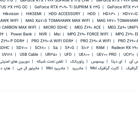
RIO 12G
GeForce RTX 3080 SUPRIM X 12G LHR
GeForce RTX 3080 GA
TUS 3X 24G OC
GeForce RTX 3090 Ti SUPRIM X 24G
GeForce RTX 30
Hikvision
HIKSEMI
HDD ACCESSORY
HDD
HD830
HD770G
AWK WIFI
MAG X570S TOMAHAWK MAX WIFI
MAG H670 TOMAHAWK
 CARBON MAX WIFI
MICRO SDHC
MEG Z690 ACE
MEG Z590 UNIF
R4
Power Bank
NVR
Msi
MPG Z690 FORCE WIFI
MPG Z690 E
 Z690-P DDR4
PRO Z690-A WIFI DDR4
PRO Z690-A WIFI
PRO Z690-
SDHC
SD700
SC680
S5
S40G
S102
RAM
Radeon RX 69
UV128
USB Cable
UR350
UFD
UE800
UE700 PRO
UC310
س آی
ای دیتا
بیسوس
پاوربانک
تلفن تحت شبکه
دوربین های امنیت
گرافیک
کارت گرافیک Msi
مادربرد
مادربرد Msi
مانیتور ال جی
هارد د