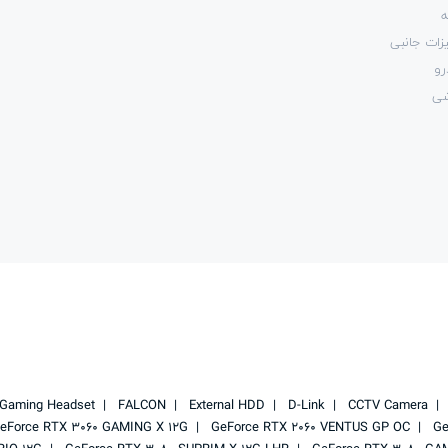
ه
زات جانبی
رو
شی
Gaming Headset
FALCON
External HDD
D-Link
CCTV Camera
eForce RTX 3060 GAMING X 12G
GeForce RTX 2060 VENTUS GP OC
Ge