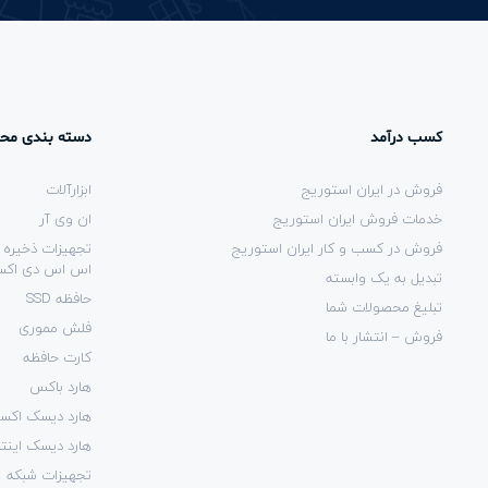
کسب درآمد
دسته بندی مح
فروش در ایران استوریج
ابزارآلات
خدمات فروش ایران استوریج
ان وی آر
فروش در کسب و کار ایران استوریج
تجهیزات ذخیره 
اس اس دی اکست
تبدیل به یک وابسته
حافظه SSD
تبلیغ محصولات شما
فلش مموری
فروش – انتشار با ما
کارت حافظه
هارد باکس
هارد دیسک اکست
هارد دیسک اینتر
تجهیزات شبکه