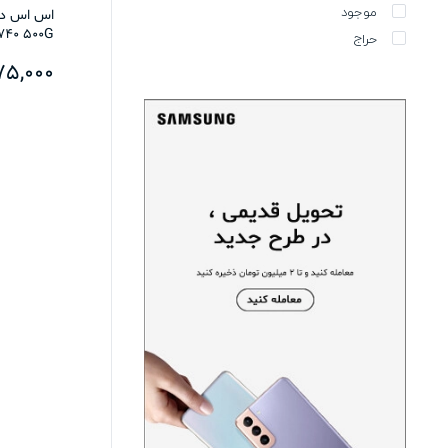
موجود
اس اس دی 
740 500G
حراج
75,000