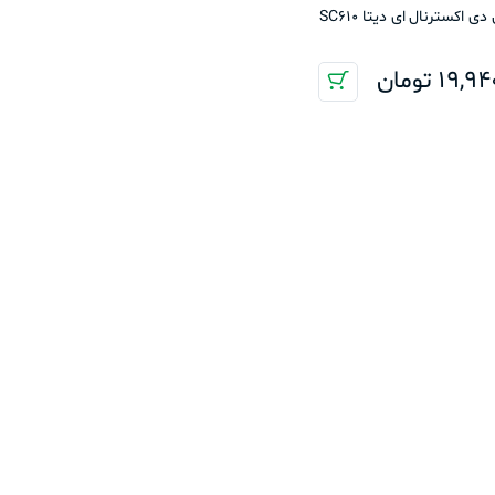
اس اس دی اکسترنال ای دیتا SC610
19,94
تومان