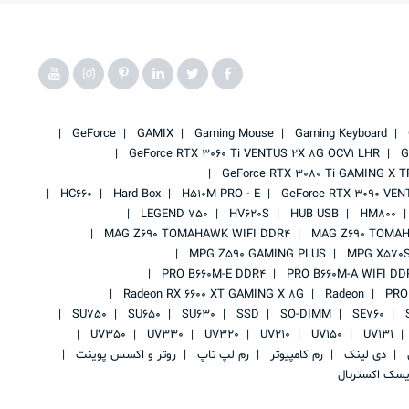
GeForce
GAMIX
Gaming Mouse
Gaming Keyboard
GeForce RTX 3060 Ti VENTUS 2X 8G OCV1 LHR
G
GeForce RTX 3080 Ti GAMING X T
HC660
Hard Box
H510M PRO - E
GeForce RTX 3090 VEN
LEGEND 750
HV620S
HUB USB
HM800
MAG Z690 TOMAHAWK WIFI DDR4
MAG Z690 TOMAH
MPG Z590 GAMING PLUS
MPG X570S
PRO B660M-E DDR4
PRO B660M-A WIFI DD
Radeon RX 6600 XT GAMING X 8G
Radeon
PRO
SU750
SU650
SU630
SSD
SO-DIMM
SE760
UV350
UV330
UV320
UV210
UV150
UV131
ی
دی لینک
رم کامپیوتر
رم لپ تاپ
روتر و اکسس پوینت
یسک اکسترنال