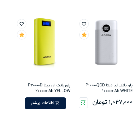
پاوربانک ای دیتا P10000QCD
پاوربانک ای دیتا P20000D
20000mAh YELLOW
10000mAh WHITE
1,047,000
تومان
اطلاعات بیشتر