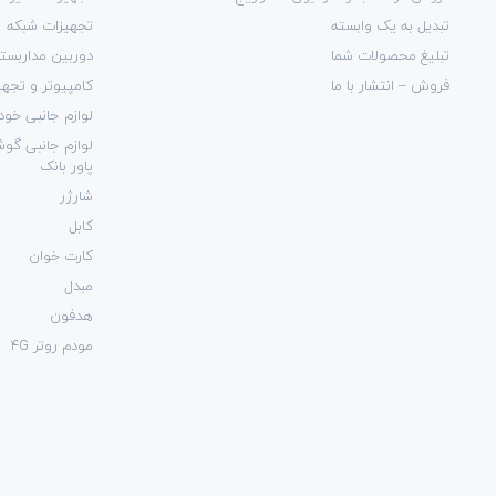
تبدیل به یک وابسته
تجهیزات شبکه
تبلیغ محصولات شما
دوربین مداربست
فروش – انتشار با ما
کامپیوتر و تجهی
لوازم جانبی خود
لوازم جانبی گو
پاور بانک
شارژر
کابل
کارت خوان
مبدل
هدفون
مودم روتر 4G