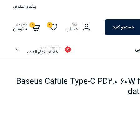
پیگیری سفارش
ورود
جمع کل
0
0
جستجو کنید
حساب
0
تومان
محصولات جدید
شی
تخفیف فوق العاده
Baseus Cafule Type-C PD2.0 60W flas
dat