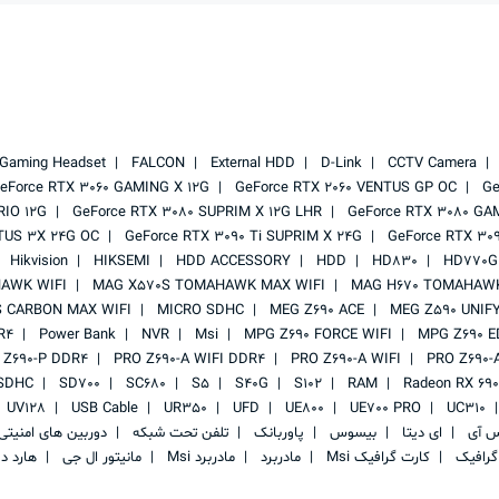
Gaming Headset
FALCON
External HDD
D-Link
CCTV Camera
eForce RTX 3060 GAMING X 12G
GeForce RTX 2060 VENTUS GP OC
Ge
RIO 12G
GeForce RTX 3080 SUPRIM X 12G LHR
GeForce RTX 3080 GA
TUS 3X 24G OC
GeForce RTX 3090 Ti SUPRIM X 24G
GeForce RTX 30
Hikvision
HIKSEMI
HDD ACCESSORY
HDD
HD830
HD770G
AWK WIFI
MAG X570S TOMAHAWK MAX WIFI
MAG H670 TOMAHAWK
 CARBON MAX WIFI
MICRO SDHC
MEG Z690 ACE
MEG Z590 UNIF
R4
Power Bank
NVR
Msi
MPG Z690 FORCE WIFI
MPG Z690 E
 Z690-P DDR4
PRO Z690-A WIFI DDR4
PRO Z690-A WIFI
PRO Z690-
SDHC
SD700
SC680
S5
S40G
S102
RAM
Radeon RX 69
UV128
USB Cable
UR350
UFD
UE800
UE700 PRO
UC310
س آی
ای دیتا
بیسوس
پاوربانک
تلفن تحت شبکه
دوربین های امنیت
گرافیک
کارت گرافیک Msi
مادربرد
مادربرد Msi
مانیتور ال جی
هارد د