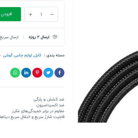
کابل
افزودن 
Baseus
Cafule
Type-
C
ارسال 2 روزه
ارسال سریع 
PD2.0
60W
flash
دسته بندی :
کابل
,
لوازم جانبی گوشی
ب
charging
data
line
(20V
3A)
1m
تعداد
ضد کشش و پارگی
ضد اکسیداسیون
مقاوم در برابر خمیدگی‌های مکرر
قابلیت شارژ سریع و انتقال سریع دیتاها