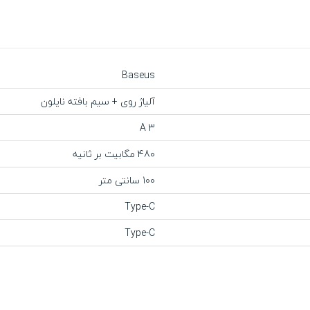
Baseus
آلیاژ روی + سیم بافته نایلون
3 A
480 مگابیت بر ثانیه
100 سانتی متر
Type-C
Type-C