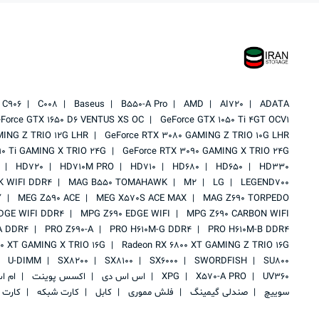
C906
C008
Baseus
B550-A Pro
AMD
AI720
ADATA
Force GTX 1650 D6 VENTUS XS OC
GeForce GTX 1050 Ti 4GT OCV1
MING Z TRIO 12G LHR
GeForce RTX 3080 GAMING Z TRIO 10G LHR
90 Ti GAMING X TRIO 24G
GeForce RTX 3090 GAMING X TRIO 24G
HD720
HD710M PRO
HD710
HD680
HD650
HD330
 WIFI DDR4
MAG B550 TOMAHAWK
M2
LG
LEGEND700
Y
MEG Z590 ACE
MEG X570S ACE MAX
MAG Z690 TORPEDO
DGE WIFI DDR4
MPG Z690 EDGE WIFI
MPG Z690 CARBON WIFI
A DDR4
PRO Z690-A
PRO H610M-G DDR4
PRO H610M-B DDR4
00 XT GAMING X TRIO 16G
Radeon RX 6800 XT GAMING Z TRIO 16G
U-DIMM
SX8200
SX8100
SX6000
SWORDFISH
SU800
UV360
X570-A PRO
XPG
اس اس دی
اکسس پوینت
ام ا
سوییچ
صندلی گیمینگ
فلش مموری
کابل
کارت شبکه
کارت 