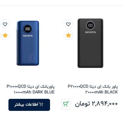
پاور بانک ای دیتا P20000QCD
پاوربانک ای دیتا P10000QCD
10000mAh DARK BLUE
20000mAh BLACK
2,894,000
تومان
اطلاعات بیشتر