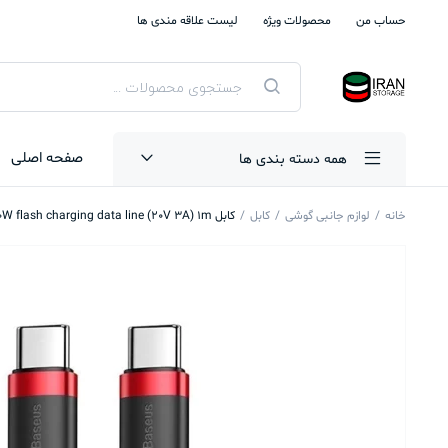
حساب من
محصولات ویژه
لیست علاقه مندی ها
جستجوی
محصولات
صفحه اصلی
همه دسته بندی ها
خانه
لوازم جانبی گوشی
کابل
کابل Baseus Cafule Type-C PD2.0 60W flash charging data line (20V 3A) 1m