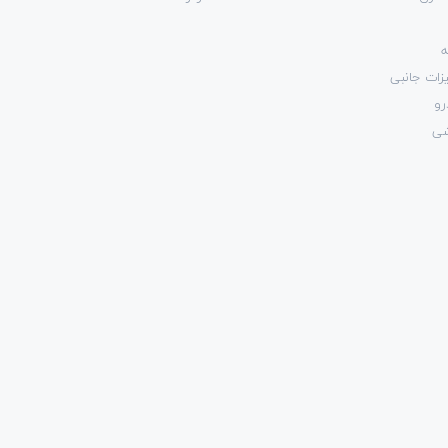
ه
زات جانبی
رو
شی