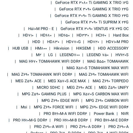
GeForce RTX 3080 Ti GAMING X TRIO 12G
GeForce RTX 3090 GAMING X TRIO 24G
GeForce RTX 3090 Ti GAMING X TRIO 24G
GeForce RTX 3090 Ti SUPRIM X 24G
H510M PRO - E
GeForce RTX 3090 VENTUS 3X 24G OC
HD710
HD680
HD650
HD330
HC660
Hard Box
HDD
HD830
HD770G
HD720
HD710M PRO
HUB USB
HM800
Hikvision
HIKSEMI
HDD ACCESSORY
M2
LG
LEGEND700
LEGEND 750
HV620S
MAG H670 TOMAHAWK WIFI DDR4
MAG B550 TOMAHAWK
MAG X570S TOMAHAWK MAX WIFI
MAG Z690 TOMAHAWK WIFI DDR4
MAG Z690 TOMAHAWK WIFI
MEG Z590 ACE
MEG X570S ACE MAX
MAG Z690 TORPEDO
MICRO SDHC
MEG Z690 ACE
MEG Z590 UNIFY
MPG Z590 GAMING PLUS
MPG X570S CARBON MAX WIFI
MPG Z690 EDGE WIFI
MPG Z690 CARBON WIFI
Msi
MPG Z690 FORCE WIFI
MPG Z690 EDGE WIFI DDR4
PRO B660M-A WIFI DDR4
Power Bank
NVR
PRO H610M-G DDR4
PRO H610M-B DDR4
PRO B660M-E DDR4
PRO Z690-A WIFI
PRO Z690-A DDR4
PRO Z690-A