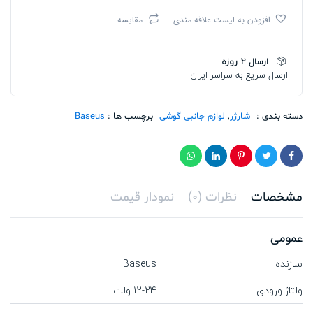
Baseus
افزودن به لیست علاقه مندی
مقایسه
Golden
Contactor
Pro
ارسال 2 روزه
Dual
ارسال سریع به سراسر ایران
Quick
تعداد
دسته بندی :
شارژر
,
لوازم جانبی گوشی
برچسب ها :
Baseus
مشخصات
نظرات (0)
نمودار قیمت
عمومی
سازنده
Baseus
ولتاژ ورودی
12-24 ولت