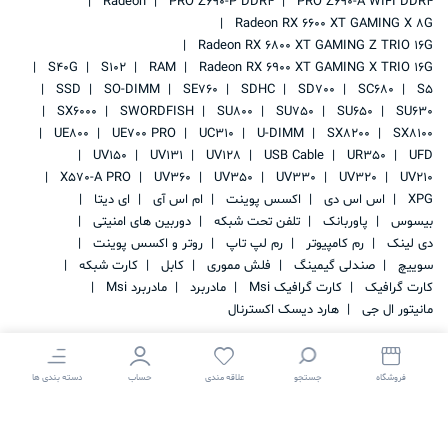
Radeon
PRO Z690-P DDR4
PRO Z690-A WIFI DDR4
Radeon RX 6600 XT GAMING X 8G
Radeon RX 6800 XT GAMING Z TRIO 16G
S40G
S102
RAM
Radeon RX 6900 XT GAMING X TRIO 16G
SSD
SO-DIMM
SE760
SDHC
SD700
SC680
S5
SX6000
SWORDFISH
SU800
SU750
SU650
SU630
UE800
UE700 PRO
UC310
U-DIMM
SX8200
SX8100
UV150
UV131
UV128
USB Cable
UR350
UFD
X570-A PRO
UV360
UV350
UV330
UV320
UV210
XPG
اس اس دی
اکسس پوینت
ام اس آی
ای دیتا
بیسوس
پاوربانک
تلفن تحت شبکه
دوربین های امنیتی
دی لینک
رم کامپیوتر
رم لپ تاپ
روتر و اکسس پوینت
سوییچ
صندلی گیمینگ
فلش مموری
کابل
کارت شبکه
کارت گرافیک
کارت گرافیک Msi
مادربرد
مادربرد Msi
مانیتور ال جی
هارد دیسک اکسترنال
فروشگاه
جستجو
علاقه مندی
حساب
دسته بندی ها
کلیه حقوق این سایت متعلق به
IRAN STORAGE
می باشد.