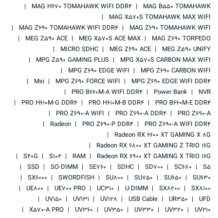
MAG H670 TOMAHAWK WIFI DDR4
MAG B550 TOMAHAWK
MAG X570S TOMAHAWK MAX WIFI
MAG Z690 TOMAHAWK WIFI DDR4
MAG Z690 TOMAHAWK WIFI
MEG Z590 ACE
MEG X570S ACE MAX
MAG Z690 TORPEDO
MICRO SDHC
MEG Z690 ACE
MEG Z590 UNIFY
MPG Z590 GAMING PLUS
MPG X570S CARBON MAX WIFI
MPG Z690 EDGE WIFI
MPG Z690 CARBON WIFI
Msi
MPG Z690 FORCE WIFI
MPG Z690 EDGE WIFI DDR4
PRO B660M-A WIFI DDR4
Power Bank
NVR
PRO H610M-G DDR4
PRO H610M-B DDR4
PRO B660M-E DDR4
PRO Z690-A WIFI
PRO Z690-A DDR4
PRO Z690-A
Radeon
PRO Z690-P DDR4
PRO Z690-A WIFI DDR4
Radeon RX 6600 XT GAMING X 8G
Radeon RX 6800 XT GAMING Z TRIO 16G
S40G
S102
RAM
Radeon RX 6900 XT GAMING X TRIO 16G
SSD
SO-DIMM
SE760
SDHC
SD700
SC680
S5
SX6000
SWORDFISH
SU800
SU750
SU650
SU630
UE800
UE700 PRO
UC310
U-DIMM
SX8200
SX8100
UV150
UV131
UV128
USB Cable
UR350
UFD
X570-A PRO
UV360
UV350
UV330
UV320
UV210