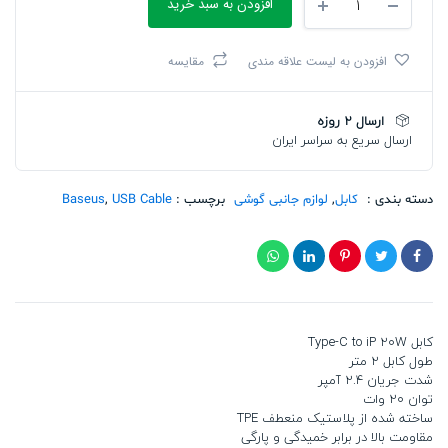
افزودن به سبد خرید
Baseus
Pudding
Series
افزودن به لیست علاقه مندی
مقایسه
Fast
Charging
Cable
ارسال 2 روزه
Type-
ارسال سریع به سراسر ایران
C
to
iP
20W
دسته بندی :
کابل
,
لوازم جانبی گوشی
برچسب :
USB Cable
,
Baseus
1.2m
تعداد
کابل Type-C to iP 20W
طول کابل 2 متر
شدت جریان 2.4 آمپر
توان 20 وات
ساخته شده از پلاستیک منعطف TPE
مقاومت بالا در برابر خمیدگی و پارگی