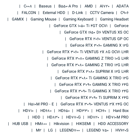
C008
Baseus
B550-A Pro
AMD
AI720
ADATA
FALCON
External HDD
D-Link
CCTV Camera
C906
GAMIX
Gaming Mouse
Gaming Keyboard
Gaming Headset
GeForce GTX 1050 Ti 4GT OCV1
GeForce
GeForce GTX 1650 D6 VENTUS XS OC
GeForce RTX 2060 VENTUS GP OC
GeForce RTX 3060 GAMING X 12G
GeForce RTX 3060 Ti VENTUS 2X 8G OCV1 LHR
GeForce RTX 3080 GAMING Z TRIO 10G LHR
GeForce RTX 3080 GAMING Z TRIO 12G LHR
GeForce RTX 3080 SUPRIM X 12G LHR
GeForce RTX 3080 Ti GAMING X TRIO 12G
GeForce RTX 3090 GAMING X TRIO 24G
GeForce RTX 3090 Ti GAMING X TRIO 24G
GeForce RTX 3090 Ti SUPRIM X 24G
H510M PRO - E
GeForce RTX 3090 VENTUS 3X 24G OC
HD710
HD680
HD650
HD330
HC660
Hard Box
HDD
HD830
HD770G
HD720
HD710M PRO
HUB USB
HM800
Hikvision
HIKSEMI
HDD ACCESSORY
M2
LG
LEGEND700
LEGEND 750
HV620S