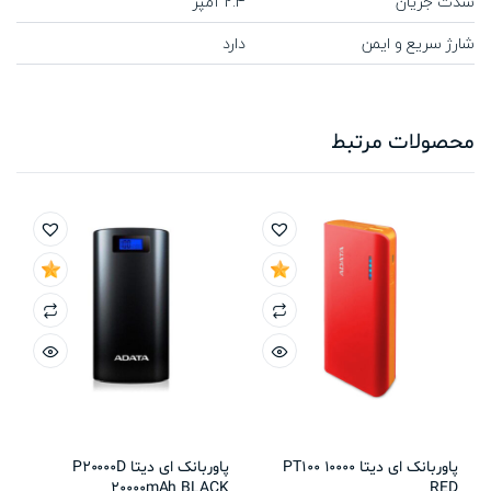
شدت جریان
2.4 آمپر
شارژ سریع و ایمن
دارد
محصولات مرتبط
پاوربانک ای دیتا PT100 10000
پاوربانک ای دیتا P20000D
20000mAh BLACK
RED