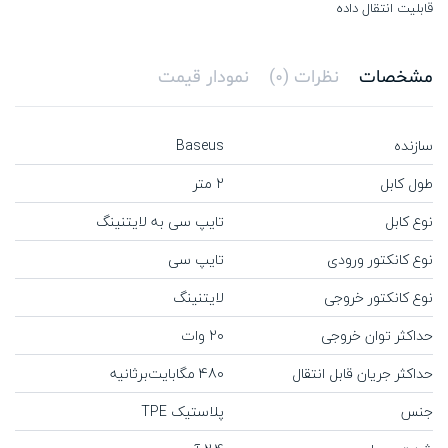
قابلیت انتقال داده
مشخصات
نظرات (0)
نمودار قیمت
سازنده
Baseus
طول کابل
2 متر
نوع کابل
تایپ سی به لایتنینگ
نوع کانکتور ورودی
تایپ سی
نوع کانکتور خروجی
لایتنینگ
حداکثر توان خروجی
20 وات
حداکثر جریان قابل انتقال
480 مگابایت‌برثانیه
جنس
پلاستیک TPE