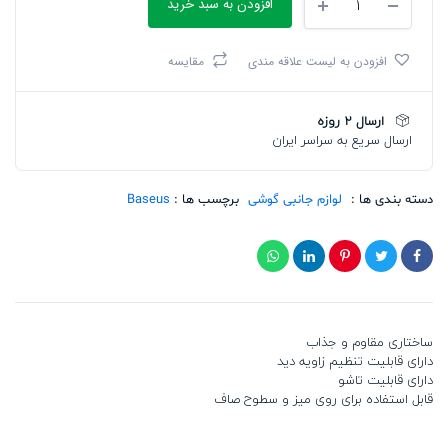
افزودن به سبد خرید
موبایل
تاشو
رومیزی
افزودن به لیست علاقه مندی
مقایسه
مدل
Baseus
Seashell
ارسال 2 روزه
Series
ارسال سریع به سراسر ایران
Folding
Phone
Stand
تعداد
دسته بندی ها :
لوازم جانبی گوشی
برچسب ها :
Baseus
ساختاری مقاوم و جذاب
دارای قابلیت تنظیم زاویه دید
دارای قابلیت تاشو
قابل استفاده برای روی میز و سطوح صاف