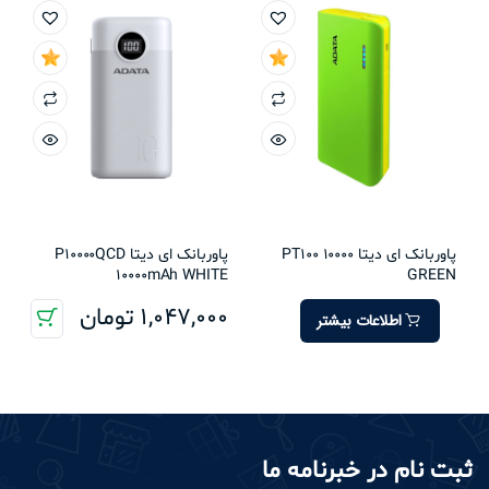
پاوربانک ای دیتا PT100 10000
پاوربانک ای دیتا P10000QCD
10000mAh WHITE
GREEN
1,047,000
تومان
اطلاعات بیشتر
ثبت نام در خبرنامه ما