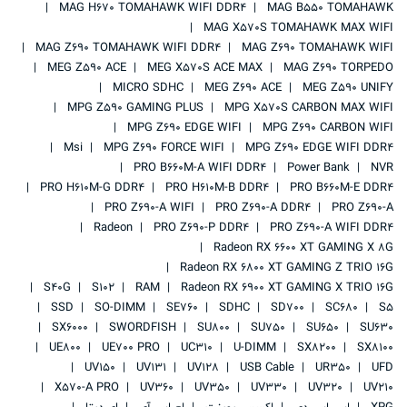
MAG H670 TOMAHAWK WIFI DDR4
MAG B550 TOMAHAWK
MAG X570S TOMAHAWK MAX WIFI
MAG Z690 TOMAHAWK WIFI DDR4
MAG Z690 TOMAHAWK WIFI
MEG Z590 ACE
MEG X570S ACE MAX
MAG Z690 TORPEDO
MICRO SDHC
MEG Z690 ACE
MEG Z590 UNIFY
MPG Z590 GAMING PLUS
MPG X570S CARBON MAX WIFI
MPG Z690 EDGE WIFI
MPG Z690 CARBON WIFI
Msi
MPG Z690 FORCE WIFI
MPG Z690 EDGE WIFI DDR4
PRO B660M-A WIFI DDR4
Power Bank
NVR
PRO H610M-G DDR4
PRO H610M-B DDR4
PRO B660M-E DDR4
PRO Z690-A WIFI
PRO Z690-A DDR4
PRO Z690-A
Radeon
PRO Z690-P DDR4
PRO Z690-A WIFI DDR4
Radeon RX 6600 XT GAMING X 8G
Radeon RX 6800 XT GAMING Z TRIO 16G
S40G
S102
RAM
Radeon RX 6900 XT GAMING X TRIO 16G
SSD
SO-DIMM
SE760
SDHC
SD700
SC680
S5
SX6000
SWORDFISH
SU800
SU750
SU650
SU630
UE800
UE700 PRO
UC310
U-DIMM
SX8200
SX8100
UV150
UV131
UV128
USB Cable
UR350
UFD
X570-A PRO
UV360
UV350
UV330
UV320
UV210