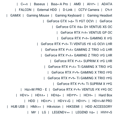
C008
Baseus
B550-A Pro
AMD
AI720
ADATA
FALCON
External HDD
D-Link
CCTV Camera
C906
GAMIX
Gaming Mouse
Gaming Keyboard
Gaming Headset
GeForce GTX 1050 Ti 4GT OCV1
GeForce
GeForce GTX 1650 D6 VENTUS XS OC
GeForce RTX 2060 VENTUS GP OC
GeForce RTX 3060 GAMING X 12G
GeForce RTX 3060 Ti VENTUS 2X 8G OCV1 LHR
GeForce RTX 3080 GAMING Z TRIO 10G LHR
GeForce RTX 3080 GAMING Z TRIO 12G LHR
GeForce RTX 3080 SUPRIM X 12G LHR
GeForce RTX 3080 Ti GAMING X TRIO 12G
GeForce RTX 3090 GAMING X TRIO 24G
GeForce RTX 3090 Ti GAMING X TRIO 24G
GeForce RTX 3090 Ti SUPRIM X 24G
H510M PRO - E
GeForce RTX 3090 VENTUS 3X 24G OC
HD710
HD680
HD650
HD330
HC660
Hard Box
HDD
HD830
HD770G
HD720
HD710M PRO
HUB USB
HM800
Hikvision
HIKSEMI
HDD ACCESSORY
M2
LG
LEGEND700
LEGEND 750
HV620S