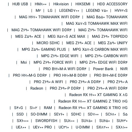
HUB USB
HM800
Hikvision
HIKSEMI
HDD ACCESSORY
M2
LG
LEGEND700
LEGEND 750
HV620S
MAG H670 TOMAHAWK WIFI DDR4
MAG B550 TOMAHAWK
MAG X570S TOMAHAWK MAX WIFI
MAG Z690 TOMAHAWK WIFI DDR4
MAG Z690 TOMAHAWK WIFI
MEG Z590 ACE
MEG X570S ACE MAX
MAG Z690 TORPEDO
MICRO SDHC
MEG Z690 ACE
MEG Z590 UNIFY
MPG Z590 GAMING PLUS
MPG X570S CARBON MAX WIFI
MPG Z690 EDGE WIFI
MPG Z690 CARBON WIFI
Msi
MPG Z690 FORCE WIFI
MPG Z690 EDGE WIFI DDR4
PRO B660M-A WIFI DDR4
Power Bank
NVR
PRO H610M-G DDR4
PRO H610M-B DDR4
PRO B660M-E DDR4
PRO Z690-A WIFI
PRO Z690-A DDR4
PRO Z690-A
Radeon
PRO Z690-P DDR4
PRO Z690-A WIFI DDR4
Radeon RX 6600 XT GAMING X 8G
Radeon RX 6800 XT GAMING Z TRIO 16G
S40G
S102
RAM
Radeon RX 6900 XT GAMING X TRIO 16G
SSD
SO-DIMM
SE760
SDHC
SD700
SC680
S5
SX6000
SWORDFISH
SU800
SU750
SU650
SU630
UE800
UE700 PRO
UC310
U-DIMM
SX8200
SX8100