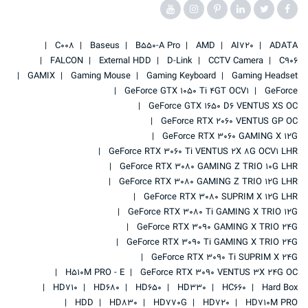
C008
Baseus
B550-A Pro
AMD
AI720
ADATA
FALCON
External HDD
D-Link
CCTV Camera
C906
GAMIX
Gaming Mouse
Gaming Keyboard
Gaming Headset
GeForce GTX 1050 Ti 4GT OCV1
GeForce
GeForce GTX 1650 D6 VENTUS XS OC
GeForce RTX 2060 VENTUS GP OC
GeForce RTX 3060 GAMING X 12G
GeForce RTX 3060 Ti VENTUS 2X 8G OCV1 LHR
GeForce RTX 3080 GAMING Z TRIO 10G LHR
GeForce RTX 3080 GAMING Z TRIO 12G LHR
GeForce RTX 3080 SUPRIM X 12G LHR
GeForce RTX 3080 Ti GAMING X TRIO 12G
GeForce RTX 3090 GAMING X TRIO 24G
GeForce RTX 3090 Ti GAMING X TRIO 24G
GeForce RTX 3090 Ti SUPRIM X 24G
H510M PRO - E
GeForce RTX 3090 VENTUS 3X 24G OC
HD710
HD680
HD650
HD330
HC660
Hard Box
HDD
HD830
HD770G
HD720
HD710M PRO