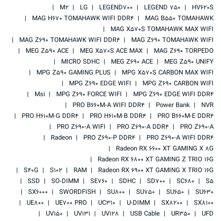
M2
LG
LEGEND700
LEGEND 750
HV620S
MAG H670 TOMAHAWK WIFI DDR4
MAG B550 TOMAHAWK
MAG X570S TOMAHAWK MAX WIFI
MAG Z690 TOMAHAWK WIFI DDR4
MAG Z690 TOMAHAWK WIFI
MEG Z590 ACE
MEG X570S ACE MAX
MAG Z690 TORPEDO
MICRO SDHC
MEG Z690 ACE
MEG Z590 UNIFY
MPG Z590 GAMING PLUS
MPG X570S CARBON MAX WIFI
MPG Z690 EDGE WIFI
MPG Z690 CARBON WIFI
Msi
MPG Z690 FORCE WIFI
MPG Z690 EDGE WIFI DDR4
PRO B660M-A WIFI DDR4
Power Bank
NVR
PRO H610M-G DDR4
PRO H610M-B DDR4
PRO B660M-E DDR4
PRO Z690-A WIFI
PRO Z690-A DDR4
PRO Z690-A
Radeon
PRO Z690-P DDR4
PRO Z690-A WIFI DDR4
Radeon RX 6600 XT GAMING X 8G
Radeon RX 6800 XT GAMING Z TRIO 16G
S40G
S102
RAM
Radeon RX 6900 XT GAMING X TRIO 16G
SSD
SO-DIMM
SE760
SDHC
SD700
SC680
S5
SX6000
SWORDFISH
SU800
SU750
SU650
SU630
UE800
UE700 PRO
UC310
U-DIMM
SX8200
SX8100
UV150
UV131
UV128
USB Cable
UR350
UFD