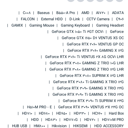
C008
Baseus
B550-A Pro
AMD
AI720
ADATA
FALCON
External HDD
D-Link
CCTV Camera
C906
GAMIX
Gaming Mouse
Gaming Keyboard
Gaming Headset
GeForce GTX 1050 Ti 4GT OCV1
GeForce
GeForce GTX 1650 D6 VENTUS XS OC
GeForce RTX 2060 VENTUS GP OC
GeForce RTX 3060 GAMING X 12G
GeForce RTX 3060 Ti VENTUS 2X 8G OCV1 LHR
GeForce RTX 3080 GAMING Z TRIO 10G LHR
GeForce RTX 3080 GAMING Z TRIO 12G LHR
GeForce RTX 3080 SUPRIM X 12G LHR
GeForce RTX 3080 Ti GAMING X TRIO 12G
GeForce RTX 3090 GAMING X TRIO 24G
GeForce RTX 3090 Ti GAMING X TRIO 24G
GeForce RTX 3090 Ti SUPRIM X 24G
H510M PRO - E
GeForce RTX 3090 VENTUS 3X 24G OC
HD710
HD680
HD650
HD330
HC660
Hard Box
HDD
HD830
HD770G
HD720
HD710M PRO
HUB USB
HM800
Hikvision
HIKSEMI
HDD ACCESSORY