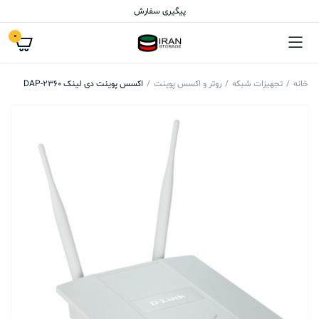
پیگیری سفارش
0
خانه
تجهیزات شبکه
روتر و اکسس پوینت
اکسس پوینت دی لینک DAP-2360