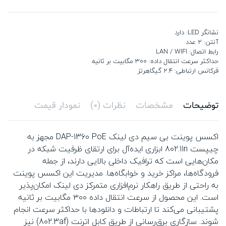
نشانگر LED: دارد
آنتن: 2 عدد
رابط اتصال: LAN / WIFI
حداکثر سرعت انتقال داده‌: 300 مگابیت بر ثانیه
فرکانس ارتباطی: 2.4 گیگاهرتز
توضیحات
مشخصات
نظرات (0)
نمودار قیمت
اکسس پوینت بی سیم دی لینک DAP-1360 PoE مجهز به
چیپست 802.11n ابزاری ایده‌آل برای ارتقای ظرفیت شبکه در
مکان‌هایی است که ترافیک داخلی بالایی دارند، از جمله
فرودگاه‌ها، مراکز خرید و خوابگاه‌ها. مدیریت این اکسس پوینت
به راحتی از طریق راهکار نرم‌افزاری متمرکز دی لینک امکان‌پذیر
است. این محصول از سرعت انتقال داده ۳۰۰ مگابیت بر ثانیه
پشتیبانی می‌کند تا ارتباطات و دانلودها با حداکثر سرعت انجام
شوند. سازگاری برق‌رسانی از طریق کابل اترنت (802.3af) نیز