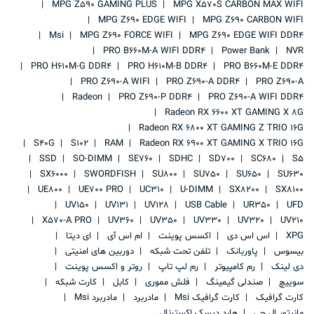
MPG Z590 GAMING PLUS
MPG X570S CARBON MAX WIFI
MPG Z690 EDGE WIFI
MPG Z690 CARBON WIFI
Msi
MPG Z690 FORCE WIFI
MPG Z690 EDGE WIFI DDR4
PRO B660M-A WIFI DDR4
Power Bank
NVR
PRO H610M-G DDR4
PRO H610M-B DDR4
PRO B660M-E DDR4
PRO Z690-A WIFI
PRO Z690-A DDR4
PRO Z690-A
Radeon
PRO Z690-P DDR4
PRO Z690-A WIFI DDR4
Radeon RX 6600 XT GAMING X 8G
Radeon RX 6800 XT GAMING Z TRIO 16G
S40G
S102
RAM
Radeon RX 6900 XT GAMING X TRIO 16G
SSD
SO-DIMM
SE760
SDHC
SD700
SC680
S5
SX6000
SWORDFISH
SU800
SU750
SU650
SU630
UE800
UE700 PRO
UC310
U-DIMM
SX8200
SX8100
UV150
UV131
UV128
USB Cable
UR350
UFD
X570-A PRO
UV360
UV350
UV330
UV320
UV210
XPG
اس اس دی
اکسس پوینت
ام اس آی
ای دیتا
بیسوس
پاوربانک
تلفن تحت شبکه
دوربین های امنیتی
دی لینک
رم کامپیوتر
رم لپ تاپ
روتر و اکسس پوینت
سوییچ
صندلی گیمینگ
فلش مموری
کابل
کارت شبکه
کارت گرافیک
کارت گرافیک Msi
مادربرد
مادربرد Msi
مانیتور ال جی
هارد دیسک اکسترنال