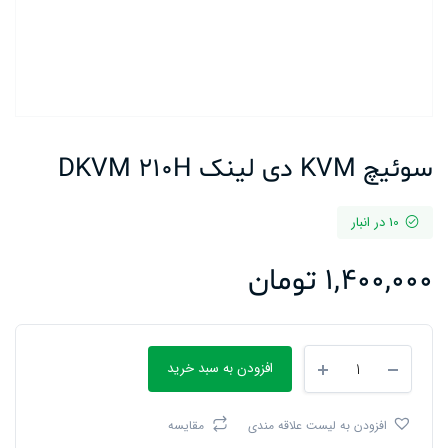
سوئیچ KVM دی لینک DKVM 210H
10 در انبار
1,400,000
تومان
سوئیچ
افزودن به سبد خرید
KVM
دی
لینک
افزودن به لیست علاقه مندی
مقایسه
DKVM