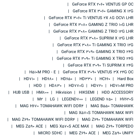
GeForce RTX 2060 VENTUS GP OC
GeForce RTX 3060 GAMING X 12G
GeForce RTX 3060 Ti VENTUS 2X 8G OCV1 LHR
GeForce RTX 3080 GAMING Z TRIO 10G LHR
GeForce RTX 3080 GAMING Z TRIO 12G LHR
GeForce RTX 3080 SUPRIM X 12G LHR
GeForce RTX 3080 Ti GAMING X TRIO 12G
GeForce RTX 3090 GAMING X TRIO 24G
GeForce RTX 3090 Ti GAMING X TRIO 24G
GeForce RTX 3090 Ti SUPRIM X 24G
H510M PRO - E
GeForce RTX 3090 VENTUS 3X 24G OC
HD710
HD680
HD650
HD330
HC660
Hard Box
HDD
HD830
HD770G
HD720
HD710M PRO
HUB USB
HM800
Hikvision
HIKSEMI
HDD ACCESSORY
M2
LG
LEGEND700
LEGEND 750
HV620S
MAG H670 TOMAHAWK WIFI DDR4
MAG B550 TOMAHAWK
MAG X570S TOMAHAWK MAX WIFI
MAG Z690 TOMAHAWK WIFI DDR4
MAG Z690 TOMAHAWK WIFI
MEG Z590 ACE
MEG X570S ACE MAX
MAG Z690 TORPEDO
MICRO SDHC
MEG Z690 ACE
MEG Z590 UNIFY