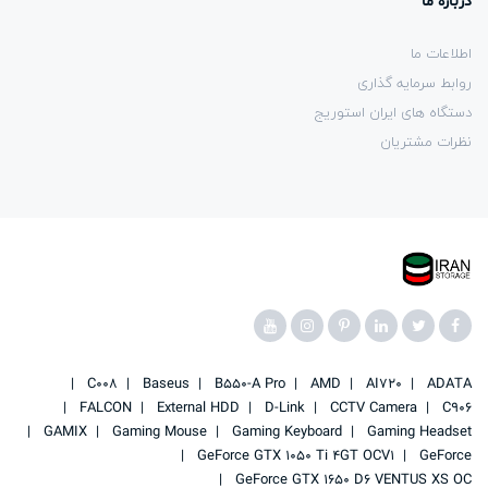
درباره ما
اطلاعات ما
روابط سرمایه گذاری
دستگاه های ایران استوریج
نظرات مشتریان
C008
Baseus
B550-A Pro
AMD
AI720
ADATA
FALCON
External HDD
D-Link
CCTV Camera
C906
GAMIX
Gaming Mouse
Gaming Keyboard
Gaming Headset
GeForce GTX 1050 Ti 4GT OCV1
GeForce
GeForce GTX 1650 D6 VENTUS XS OC