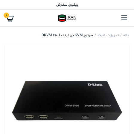
پیگیری سفارش
0
خانه
تجهیزات شبکه
سوئیچ KVM دی لینک DKVM 210H