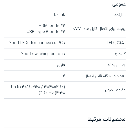
عمومی
سازنده
D-Link
2* HDMI ports
پورت برای اتصال کابل های KVM
2* USB Type-B ports
نشانگر LED
2port LEDs for connected PCs
کلید ها
2port switching buttons
جنس بدنه
فلزی
تعداد دستگاه قابل اتصال
2
(Up to 4096×2160 / 3840×2160
وضوح تصویر
@ 60 Hz (4:2:0
محصولات مرتبط