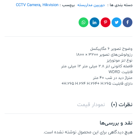
LIZS2U
تعداد
دسته بندی ها :
دوربین مداربسته
برچسب :
Hikvision
,
CCTV Camera
وضوح تصویر 6 مگاپیکسل
رزولوشن‌های تصویر 3200 × 1800
نوع لنز موتورایز
فاصله کانونی لنز 2.8 میلی متر 12 میلی متر
قابلیت WDRD
متراژ دید در شب 40 متر
دارای قابلیت H.265 H.264 H.264+ H.265+
نظرات (0)
نمودار قیمت
نقد و بررسی‌ها
هیچ دیدگاهی برای این محصول نوشته نشده است.