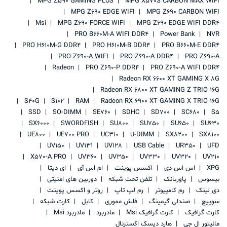
MPG Z590 GAMING PLUS
MPG X570S CARBON MAX WIFI
MPG Z690 EDGE WIFI
MPG Z690 CARBON WIFI
Msi
MPG Z690 FORCE WIFI
MPG Z690 EDGE WIFI DDR4
PRO B660M-A WIFI DDR4
Power Bank
NVR
PRO H610M-G DDR4
PRO H610M-B DDR4
PRO B660M-E DDR4
PRO Z690-A WIFI
PRO Z690-A DDR4
PRO Z690-A
Radeon
PRO Z690-P DDR4
PRO Z690-A WIFI DDR4
Radeon RX 6600 XT GAMING X 8G
Radeon RX 6800 XT GAMING Z TRIO 16G
S40G
S102
RAM
Radeon RX 6900 XT GAMING X TRIO 16G
SSD
SO-DIMM
SE760
SDHC
SD700
SC680
S5
SX6000
SWORDFISH
SU800
SU750
SU650
SU630
UE800
UE700 PRO
UC310
U-DIMM
SX8200
SX8100
UV150
UV131
UV128
USB Cable
UR350
UFD
X570-A PRO
UV360
UV350
UV330
UV320
UV210
XPG
اس اس دی
اکسس پوینت
ام اس آی
ای دیتا
بیسوس
پاوربانک
تلفن تحت شبکه
دوربین های امنیتی
دی لینک
رم کامپیوتر
رم لپ تاپ
روتر و اکسس پوینت
سوییچ
صندلی گیمینگ
فلش مموری
کابل
کارت شبکه
کارت گرافیک
کارت گرافیک Msi
مادربرد
مادربرد Msi
مانیتور ال جی
هارد دیسک اکسترنال