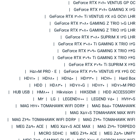
GeForce RTX 2060 VENTUS GP OC
GeForce RTX 3060 GAMING X 12G
GeForce RTX 3060 Ti VENTUS 2X 8G OCV1 LHR
GeForce RTX 3080 GAMING Z TRIO 10G LHR
GeForce RTX 3080 GAMING Z TRIO 12G LHR
GeForce RTX 3080 SUPRIM X 12G LHR
GeForce RTX 3080 Ti GAMING X TRIO 12G
GeForce RTX 3090 GAMING X TRIO 24G
GeForce RTX 3090 Ti GAMING X TRIO 24G
GeForce RTX 3090 Ti SUPRIM X 24G
H510M PRO - E
GeForce RTX 3090 VENTUS 3X 24G OC
HD710
HD680
HD650
HD330
HC660
Hard Box
HDD
HD830
HD770G
HD720
HD710M PRO
HUB USB
HM800
Hikvision
HIKSEMI
HDD ACCESSORY
M2
LG
LEGEND700
LEGEND 750
HV620S
MAG H670 TOMAHAWK WIFI DDR4
MAG B550 TOMAHAWK
MAG X570S TOMAHAWK MAX WIFI
MAG Z690 TOMAHAWK WIFI DDR4
MAG Z690 TOMAHAWK WIFI
MEG Z590 ACE
MEG X570S ACE MAX
MAG Z690 TORPEDO
MICRO SDHC
MEG Z690 ACE
MEG Z590 UNIFY