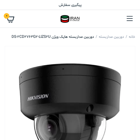
پیگیری سفارش
0
خانه
دوربین مداربسته
دوربین مداربسته هایک ویژن DS-2CD2763G2-LIZS2U