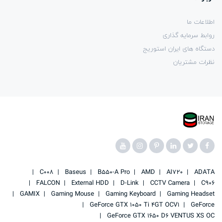
اطلاعات ما
روابط سرمایه گذاری
دستگاه های ایران استوریج
نظرات مشتریان
C008
Baseus
B550-A Pro
AMD
AI720
ADATA
FALCON
External HDD
D-Link
CCTV Camera
C906
GAMIX
Gaming Mouse
Gaming Keyboard
Gaming Headset
GeForce GTX 1050 Ti 4GT OCV1
GeForce
GeForce GTX 1650 D6 VENTUS XS OC