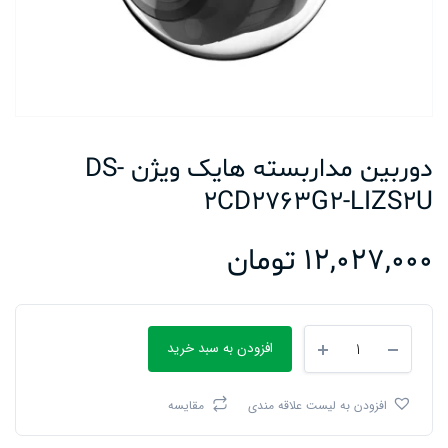
دوربین مداربسته هایک ویژن DS-
2CD2763G2-LIZS2U
12,027,000
تومان
دوربین
افزودن به سبد خرید
مداربسته
هایک
ویژن
افزودن به لیست علاقه مندی
مقایسه
DS-
2CD2763G2-