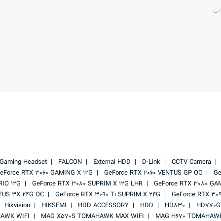
شی
Gaming Headset
FALCON
External HDD
D-Link
CCTV Camera
eForce RTX 3060 GAMING X 12G
GeForce RTX 2060 VENTUS GP OC
Ge
RIO 12G
GeForce RTX 3080 SUPRIM X 12G LHR
GeForce RTX 3080 GA
TUS 3X 24G OC
GeForce RTX 3090 Ti SUPRIM X 24G
GeForce RTX 30
Hikvision
HIKSEMI
HDD ACCESSORY
HDD
HD830
HD770G
AWK WIFI
MAG X570S TOMAHAWK MAX WIFI
MAG H670 TOMAHAWK