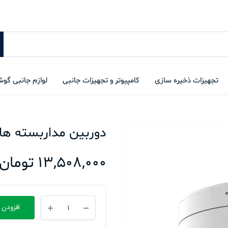
تجهیزات ذخیره سازی
کامپیوتر و تجهیزات جانبی
لوازم جانبی گو
دوربین مداربسته هایک ویژن IZS2U
13,508,000
تومان
دوربین
افزودن 
مداربسته
هایک