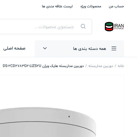
حساب من
محصولات ویژه
لیست علاقه مندی ها
جستجوی
محصولات
صفحه اصلی
همه دسته بندی ها
خانه
دوربین مداربسته
دوربین مداربسته هایک ویژن DS-2CD2783G2-LIZS2U