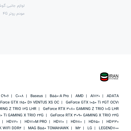
لوازم جانبی گو
مودم روتر 4G
C906
C008
Baseus
B550-A Pro
AMD
AI720
ADATA
Force GTX 1650 D6 VENTUS XS OC
GeForce GTX 1050 Ti 4GT OCV1
MING Z TRIO 12G LHR
GeForce RTX 3080 GAMING Z TRIO 10G LHR
90 Ti GAMING X TRIO 24G
GeForce RTX 3090 GAMING X TRIO 24G
HD720
HD710M PRO
HD710
HD680
HD650
HD330
 WIFI DDR4
MAG B550 TOMAHAWK
M2
LG
LEGEND700