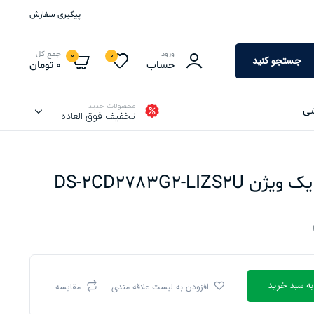
پیگیری سفارش
ورود
جمع کل
0
0
جستجو کنید
حساب
0
تومان
محصولات جدید
شی
تخفیف فوق العاده
DS-2CD2783G2-L
به سبد خرید
افزودن به لیست علاقه مندی
مقایسه