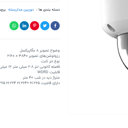
ویژن
DS-
دسته بندی ها :
دوربین مداربسته
برچ
2CD2783G2-
LIZS2U
تعداد
وضوح تصویر 8 مگاپیکسل
رزولوشن‌های تصویر 3840 × 2160
نوع لنز ثابت
فاصله کانونی لنز 2.8 میلی متر 12 میلی متر
قابلیت WDRD
متراژ دید در شب 40 متر
دارای قابلیت H.265 H.264 H.264+ H.265+