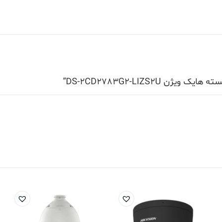
DS-2CD2783G2-LIZS2”