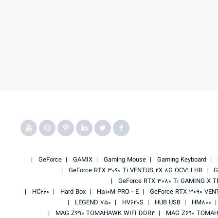
GeForce
GAMIX
Gaming Mouse
Gaming Keyboard
GeForce RTX 3060 Ti VENTUS 2X 8G OCV1 LHR
G
GeForce RTX 3080 Ti GAMING X T
HC660
Hard Box
H510M PRO - E
GeForce RTX 3090 VEN
LEGEND 750
HV620S
HUB USB
HM800
MAG Z690 TOMAHAWK WIFI DDR4
MAG Z690 TOMAH