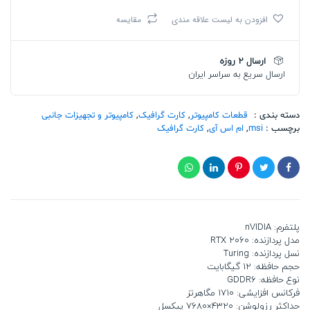
اس
افزودن به لیست علاقه مندی
مقایسه
آی
GeForce
RTX
ارسال 2 روزه
2060
ارسال سریع به سراسر ایران
VENTUS
12G
OC
تعداد
دسته بندی :
قطعات کامپیوتر
,
کارت گرافیک
,
کامپیوتر و تجهیزات جانبی
برچسب :
msi
,
ام اس آی
,
کارت گرافیک
پلتفرم: nVIDIA
مدل پردازنده: RTX 2060
نسل پردازنده: Turing
حجم حافظه: 12 گیگابایت
نوع حافظه: GDDR6
فرکانس افزایشی: 1710 مگاهرتز
حداکثر رزولوشن: 4320×7680 پیکسل