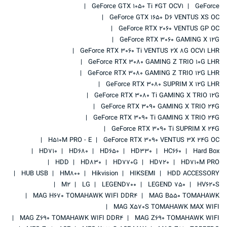
GeForce GTX 1050 Ti 4GT OCV1
GeForce
GeForce GTX 1650 D6 VENTUS XS OC
GeForce RTX 2060 VENTUS GP OC
GeForce RTX 3060 GAMING X 12G
GeForce RTX 3060 Ti VENTUS 2X 8G OCV1 LHR
GeForce RTX 3080 GAMING Z TRIO 10G LHR
GeForce RTX 3080 GAMING Z TRIO 12G LHR
GeForce RTX 3080 SUPRIM X 12G LHR
GeForce RTX 3080 Ti GAMING X TRIO 12G
GeForce RTX 3090 GAMING X TRIO 24G
GeForce RTX 3090 Ti GAMING X TRIO 24G
GeForce RTX 3090 Ti SUPRIM X 24G
H510M PRO - E
GeForce RTX 3090 VENTUS 3X 24G OC
HD710
HD680
HD650
HD330
HC660
Hard Box
HDD
HD830
HD770G
HD720
HD710M PRO
HUB USB
HM800
Hikvision
HIKSEMI
HDD ACCESSORY
M2
LG
LEGEND700
LEGEND 750
HV620S
MAG H670 TOMAHAWK WIFI DDR4
MAG B550 TOMAHAWK
MAG X570S TOMAHAWK MAX WIFI
MAG Z690 TOMAHAWK WIFI DDR4
MAG Z690 TOMAHAWK WIFI