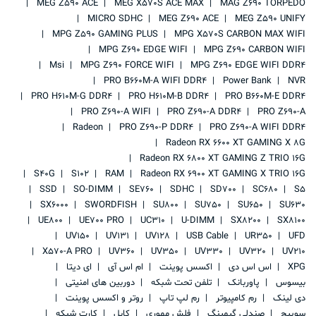
MEG Z590 ACE
MEG X570S ACE MAX
MAG Z690 TORPEDO
MICRO SDHC
MEG Z690 ACE
MEG Z590 UNIFY
MPG Z590 GAMING PLUS
MPG X570S CARBON MAX WIFI
MPG Z690 EDGE WIFI
MPG Z690 CARBON WIFI
Msi
MPG Z690 FORCE WIFI
MPG Z690 EDGE WIFI DDR4
PRO B660M-A WIFI DDR4
Power Bank
NVR
PRO H610M-G DDR4
PRO H610M-B DDR4
PRO B660M-E DDR4
PRO Z690-A WIFI
PRO Z690-A DDR4
PRO Z690-A
Radeon
PRO Z690-P DDR4
PRO Z690-A WIFI DDR4
Radeon RX 6600 XT GAMING X 8G
Radeon RX 6800 XT GAMING Z TRIO 16G
S40G
S102
RAM
Radeon RX 6900 XT GAMING X TRIO 16G
SSD
SO-DIMM
SE760
SDHC
SD700
SC680
S5
SX6000
SWORDFISH
SU800
SU750
SU650
SU630
UE800
UE700 PRO
UC310
U-DIMM
SX8200
SX8100
UV150
UV131
UV128
USB Cable
UR350
UFD
X570-A PRO
UV360
UV350
UV330
UV320
UV210
XPG
اس اس دی
اکسس پوینت
ام اس آی
ای دیتا
بیسوس
پاوربانک
تلفن تحت شبکه
دوربین های امنیتی
دی لینک
رم کامپیوتر
رم لپ تاپ
روتر و اکسس پوینت
سوییچ
صندلی گیمینگ
فلش مموری
کابل
کارت شبکه