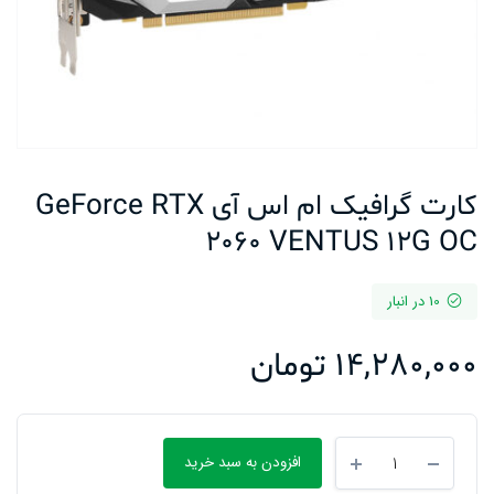
کارت گرافیک ام اس آی GeForce RTX
2060 VENTUS 12G OC
10 در انبار
14,280,000
تومان
کارت
افزودن به سبد خرید
گرافیک
ام