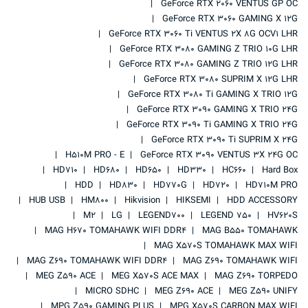
GeForce RTX 2060 VENTUS GP OC
GeForce RTX 3060 GAMING X 12G
GeForce RTX 3060 Ti VENTUS 2X 8G OCV1 LHR
GeForce RTX 3080 GAMING Z TRIO 10G LHR
GeForce RTX 3080 GAMING Z TRIO 12G LHR
GeForce RTX 3080 SUPRIM X 12G LHR
GeForce RTX 3080 Ti GAMING X TRIO 12G
GeForce RTX 3090 GAMING X TRIO 24G
GeForce RTX 3090 Ti GAMING X TRIO 24G
GeForce RTX 3090 Ti SUPRIM X 24G
H510M PRO - E
GeForce RTX 3090 VENTUS 3X 24G OC
HD710
HD680
HD650
HD330
HC660
Hard Box
HDD
HD830
HD770G
HD720
HD710M PRO
HUB USB
HM800
Hikvision
HIKSEMI
HDD ACCESSORY
M2
LG
LEGEND700
LEGEND 750
HV620S
MAG H670 TOMAHAWK WIFI DDR4
MAG B550 TOMAHAWK
MAG X570S TOMAHAWK MAX WIFI
MAG Z690 TOMAHAWK WIFI DDR4
MAG Z690 TOMAHAWK WIFI
MEG Z590 ACE
MEG X570S ACE MAX
MAG Z690 TORPEDO
MICRO SDHC
MEG Z690 ACE
MEG Z590 UNIFY
MPG Z590 GAMING PLUS
MPG X570S CARBON MAX WIFI