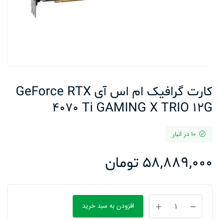
کارت گرافیک ام اس آی GeForce RTX
4070 Ti GAMING X TRIO 12G
10 در انبار
58,889,000
تومان
کارت
افزودن به سبد خرید
گرافیک
ام