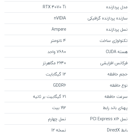
مدل پردازنده
RTX 4070 Ti
سازنده پردازنده گرافیکی
nVIDIA
نسل پردازنده
Ampere
تکنولوژی ساخت
4 نانومتر
هسته CUDA
7680 واحد
فرکانس افزایشی
2640 مگاهرتز
حجم حافظه
12 گیگابایت
نوع حافظه
GDDR6
سرعت حافظه
21 گیگابیت بر ثانیه
پهنای باند رابط
192 بیت
نسل PCI Express x16
نسل چهارم
رابط DirectX
نسخه 12