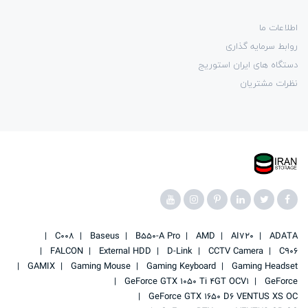
اطلاعات ما
روابط سرمایه گذاری
دستگاه های ایران استوریج
نظرات مشتریان
C008
Baseus
B550-A Pro
AMD
AI720
ADATA
FALCON
External HDD
D-Link
CCTV Camera
C906
GAMIX
Gaming Mouse
Gaming Keyboard
Gaming Headset
GeForce GTX 1050 Ti 4GT OCV1
GeForce
GeForce GTX 1650 D6 VENTUS XS OC