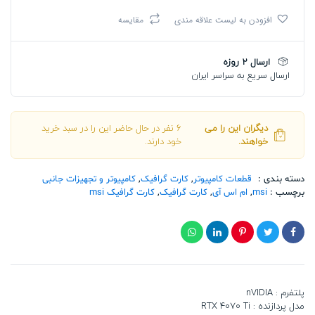
اس
افزودن به لیست علاقه مندی
مقایسه
آی
GeForce
RTX
ارسال 2 روزه
4070
ارسال سریع به سراسر ایران
Ti
GAMING
X
TRIO
دیگران این را می
6 نفر در حال حاضر این را در سبد خرید
12G
خواهند.
خود دارند.
تعداد
دسته بندی :
قطعات کامپیوتر
,
کارت گرافیک
,
کامپیوتر و تجهیزات جانبی
برچسب :
msi
,
ام اس آی
,
کارت گرافیک
,
کارت گرافیک msi
پلتفرم : nVIDIA
مدل پردازنده : RTX 4070 Ti