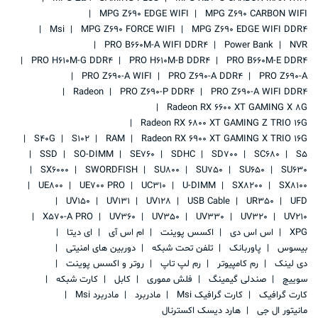
MPG Z690 EDGE WIFI
MPG Z690 CARBON WIFI
Msi
MPG Z690 FORCE WIFI
MPG Z690 EDGE WIFI DDR4
PRO B660M-A WIFI DDR4
Power Bank
NVR
PRO H610M-G DDR4
PRO H610M-B DDR4
PRO B660M-E DDR4
PRO Z690-A WIFI
PRO Z690-A DDR4
PRO Z690-A
Radeon
PRO Z690-P DDR4
PRO Z690-A WIFI DDR4
Radeon RX 6600 XT GAMING X 8G
Radeon RX 6800 XT GAMING Z TRIO 16G
S40G
S102
RAM
Radeon RX 6900 XT GAMING X TRIO 16G
SSD
SO-DIMM
SE760
SDHC
SD700
SC680
S5
SX6000
SWORDFISH
SU800
SU750
SU650
SU630
UE800
UE700 PRO
UC310
U-DIMM
SX8200
SX8100
UV150
UV131
UV128
USB Cable
UR350
UFD
X570-A PRO
UV360
UV350
UV330
UV320
UV210
XPG
اس اس دی
اکسس پوینت
ام اس آی
ای دیتا
بیسوس
پاوربانک
تلفن تحت شبکه
دوربین های امنیتی
دی لینک
رم کامپیوتر
رم لپ تاپ
روتر و اکسس پوینت
سوییچ
صندلی گیمینگ
فلش مموری
کابل
کارت شبکه
کارت گرافیک
کارت گرافیک Msi
مادربرد
مادربرد Msi
مانیتور ال جی
هارد دیسک اکسترنال