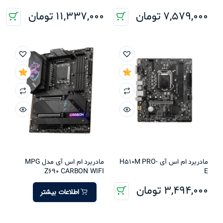
7,579,000
تومان
11,337,000
تومان
مادربرد ام اس آی H510M PRO-
مادربرد ام اس آی مدل MPG
Z690 CARBON WIFI
E
3,494,000
تومان
اطلاعات بیشتر