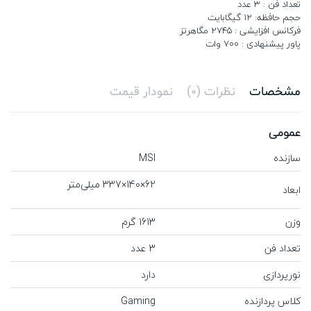
تعداد فن : 3 عدد
حجم حافظه: 12 گیگابایت
فرکانس افزایشی : 2745 مگاهرتز
پاور پیشنهادی : 700 وات
مشخصات
نظرات (0)
نمودار قیمت
عمومی
سازنده
MSI
62×140×337 میلی‌متر
ابعاد
وزن
1613 گرم
تعداد فن
3 عدد
نورپردازی
دارد
کلاس پردازنده
Gaming