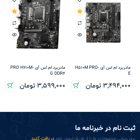
مادربرد ام اس آی H510M PRO-
مادربرد ام اس آی PRO H610M-
G DDR4
E
3,494,000
تومان
3,599,000
تومان
ثبت نام در خبرنامه ما
بروزرسانی محصولات ما را از طریق ایمیل خود
دریافت کنید
.