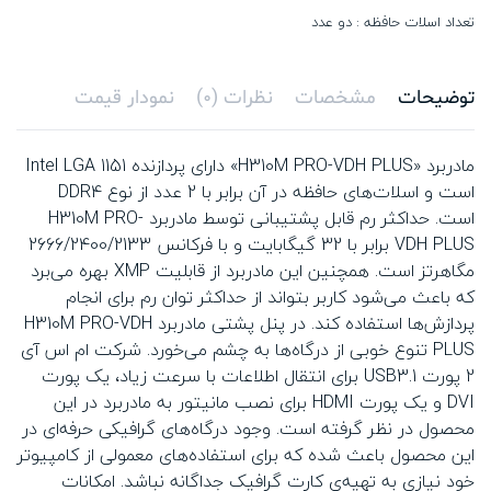
تعداد اسلات حافظه : دو عدد
توضیحات
مشخصات
نظرات (0)
نمودار قیمت
مادربرد «H310M PRO-VDH PLUS» دارای پردازنده Intel LGA 1151
است و اسلات‌های حافظه در آن برابر با 2 عدد از نوع DDR4
است. حداکثر رم قابل پشتیبانی توسط مادربرد H310M PRO-
VDH PLUS برابر با 32 گیگابایت و با فرکانس 2666/2400/2133
مگاهرتز است. همچنین این مادربرد از قابلیت XMP بهره می‌برد
که باعث می‌شود کاربر بتواند از حداکثر توان رم برای انجام
پردازش‌ها استفاده کند. در پنل پشتی مادربرد H310M PRO-VDH
PLUS تنوع خوبی از درگاه‌ها به چشم می‌خورد. شرکت ام اس آی
2 پورت USB3.1 برای انتقال اطلاعات با سرعت زیاد، یک پورت
DVI و یک پورت HDMI برای نصب مانیتور به مادربرد در این
محصول در نظر گرفته است. وجود درگاه‌های گرافیکی حرفه‌ای در
این محصول باعث شده که برای استفاده‌های معمولی از کامپیوتر
خود نیازی به تهیه‌ی کارت گرافیک جداگانه نباشد. امکانات