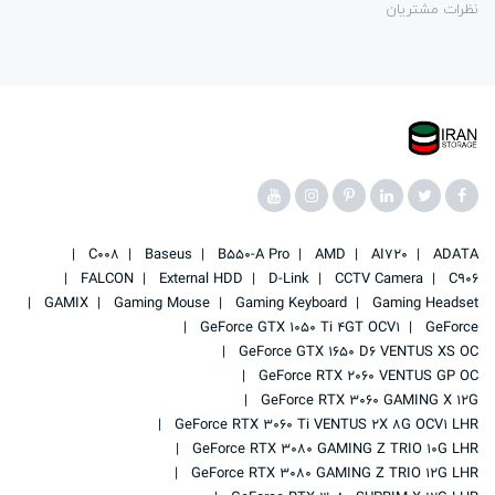
نظرات مشتریان
C008
Baseus
B550-A Pro
AMD
AI720
ADATA
FALCON
External HDD
D-Link
CCTV Camera
C906
GAMIX
Gaming Mouse
Gaming Keyboard
Gaming Headset
GeForce GTX 1050 Ti 4GT OCV1
GeForce
GeForce GTX 1650 D6 VENTUS XS OC
GeForce RTX 2060 VENTUS GP OC
GeForce RTX 3060 GAMING X 12G
GeForce RTX 3060 Ti VENTUS 2X 8G OCV1 LHR
GeForce RTX 3080 GAMING Z TRIO 10G LHR
GeForce RTX 3080 GAMING Z TRIO 12G LHR