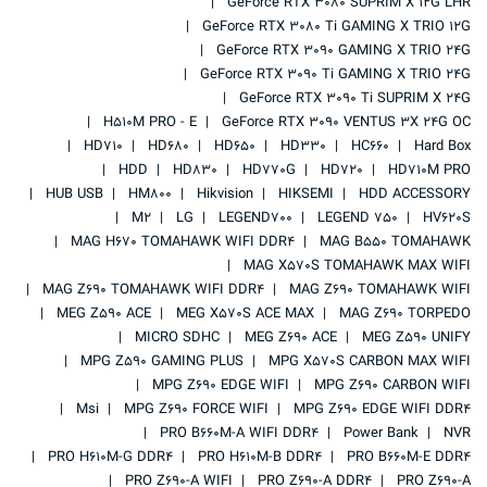
GeForce RTX 3080 SUPRIM X 12G LHR
GeForce RTX 3080 Ti GAMING X TRIO 12G
GeForce RTX 3090 GAMING X TRIO 24G
GeForce RTX 3090 Ti GAMING X TRIO 24G
GeForce RTX 3090 Ti SUPRIM X 24G
H510M PRO - E
GeForce RTX 3090 VENTUS 3X 24G OC
HD710
HD680
HD650
HD330
HC660
Hard Box
HDD
HD830
HD770G
HD720
HD710M PRO
HUB USB
HM800
Hikvision
HIKSEMI
HDD ACCESSORY
M2
LG
LEGEND700
LEGEND 750
HV620S
MAG H670 TOMAHAWK WIFI DDR4
MAG B550 TOMAHAWK
MAG X570S TOMAHAWK MAX WIFI
MAG Z690 TOMAHAWK WIFI DDR4
MAG Z690 TOMAHAWK WIFI
MEG Z590 ACE
MEG X570S ACE MAX
MAG Z690 TORPEDO
MICRO SDHC
MEG Z690 ACE
MEG Z590 UNIFY
MPG Z590 GAMING PLUS
MPG X570S CARBON MAX WIFI
MPG Z690 EDGE WIFI
MPG Z690 CARBON WIFI
Msi
MPG Z690 FORCE WIFI
MPG Z690 EDGE WIFI DDR4
PRO B660M-A WIFI DDR4
Power Bank
NVR
PRO H610M-G DDR4
PRO H610M-B DDR4
PRO B660M-E DDR4
PRO Z690-A WIFI
PRO Z690-A DDR4
PRO Z690-A