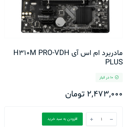
مادربرد ام اس آی H310M PRO-VDH
PLUS
10 در انبار
2,473,000
تومان
مادربرد
افزودن به سبد خرید
ام
اس