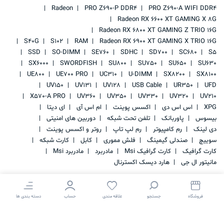
Radeon
PRO Z690-P DDR4
PRO Z690-A WIFI DDR4
Radeon RX 6600 XT GAMING X 8G
Radeon RX 6800 XT GAMING Z TRIO 16G
S40G
S102
RAM
Radeon RX 6900 XT GAMING X TRIO 16G
SSD
SO-DIMM
SE760
SDHC
SD700
SC680
S5
SX6000
SWORDFISH
SU800
SU750
SU650
SU630
UE800
UE700 PRO
UC310
U-DIMM
SX8200
SX8100
UV150
UV131
UV128
USB Cable
UR350
UFD
X570-A PRO
UV360
UV350
UV330
UV320
UV210
XPG
اس اس دی
اکسس پوینت
ام اس آی
ای دیتا
بیسوس
پاوربانک
تلفن تحت شبکه
دوربین های امنیتی
دی لینک
رم کامپیوتر
رم لپ تاپ
روتر و اکسس پوینت
سوییچ
صندلی گیمینگ
فلش مموری
کابل
کارت شبکه
کارت گرافیک
کارت گرافیک Msi
مادربرد
مادربرد Msi
مانیتور ال جی
هارد دیسک اکسترنال
فروشگاه
جستجو
علاقه مندی
حساب
دسته بندی ها
کلیه حقوق این سایت متعلق به
IRAN STORAGE
می باشد.