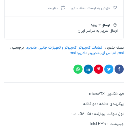
آی
افزودن به لیست علاقه مندی
مقایسه
H310M
PRO-
VDH
ارسال 2 روزه
PLUS
ارسال سریع به سراسر ایران
تعداد
دسته بندی :
قطعات کامپیوتر
,
کامپیوتر و تجهیزات جانبی
,
مادربرد
برچسب :
msi
,
ام اس آی
,
مادربرد
,
مادربرد msi
فرم فاکتور : microATX
پیکربندی حافظه : دو کاناله
نوع سوکت پردازنده : Intel LGA 1151
چیپ‌ست : Intel H310