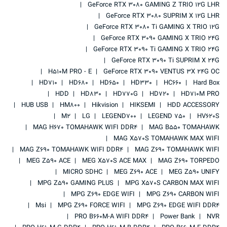
GeForce RTX 3080 GAMING Z TRIO 12G LHR
GeForce RTX 3080 SUPRIM X 12G LHR
GeForce RTX 3080 Ti GAMING X TRIO 12G
GeForce RTX 3090 GAMING X TRIO 24G
GeForce RTX 3090 Ti GAMING X TRIO 24G
GeForce RTX 3090 Ti SUPRIM X 24G
H510M PRO - E
GeForce RTX 3090 VENTUS 3X 24G OC
HD710
HD680
HD650
HD330
HC660
Hard Box
HDD
HD830
HD770G
HD720
HD710M PRO
HUB USB
HM800
Hikvision
HIKSEMI
HDD ACCESSORY
M2
LG
LEGEND700
LEGEND 750
HV620S
MAG H670 TOMAHAWK WIFI DDR4
MAG B550 TOMAHAWK
MAG X570S TOMAHAWK MAX WIFI
MAG Z690 TOMAHAWK WIFI DDR4
MAG Z690 TOMAHAWK WIFI
MEG Z590 ACE
MEG X570S ACE MAX
MAG Z690 TORPEDO
MICRO SDHC
MEG Z690 ACE
MEG Z590 UNIFY
MPG Z590 GAMING PLUS
MPG X570S CARBON MAX WIFI
MPG Z690 EDGE WIFI
MPG Z690 CARBON WIFI
Msi
MPG Z690 FORCE WIFI
MPG Z690 EDGE WIFI DDR4
PRO B660M-A WIFI DDR4
Power Bank
NVR