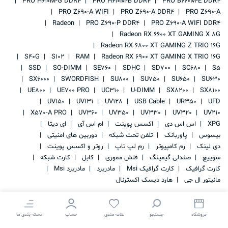
PRO H610M-G DDR4
PRO H610M-B DDR4
PRO B660M-E DDR4
PRO Z690-A WIFI
PRO Z690-A DDR4
PRO Z690-A
Radeon
PRO Z690-P DDR4
PRO Z690-A WIFI DDR4
Radeon RX 6600 XT GAMING X 8G
Radeon RX 6800 XT GAMING Z TRIO 16G
S40G
S102
RAM
Radeon RX 6900 XT GAMING X TRIO 16G
SSD
SO-DIMM
SE760
SDHC
SD700
SC680
S5
SX6000
SWORDFISH
SU800
SU750
SU650
SU630
UE800
UE700 PRO
UC310
U-DIMM
SX8200
SX8100
UV150
UV131
UV128
USB Cable
UR350
UFD
X570-A PRO
UV360
UV350
UV330
UV320
UV210
XPG
اس اس دی
اکسس پوینت
ام اس آی
ای دیتا
بیسوس
پاوربانک
تلفن تحت شبکه
دوربین های امنیتی
دی لینک
رم کامپیوتر
رم لپ تاپ
روتر و اکسس پوینت
سوییچ
صندلی گیمینگ
فلش مموری
کابل
کارت شبکه
کارت گرافیک
کارت گرافیک Msi
مادربرد
مادربرد Msi
مانیتور ال جی
هارد دیسک اکسترنال
فروشگاه
جستجو
علاقه مندی
حساب
دسته بندی ها
کلیه حقوق این سایت متعلق به
IRAN STORAGE
می باشد.