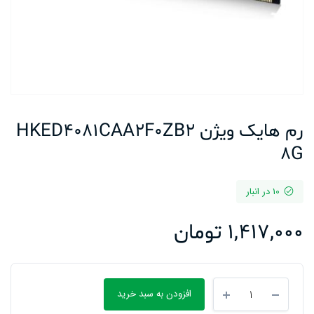
رم هایک ویژن HKED4081CAA2F0ZB2
8G
10 در انبار
1,417,000
تومان
رم
افزودن به سبد خرید
هایک
ویژن