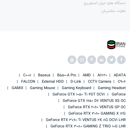
دستگاه های ایران استوریج
نظرات مشتریان
C008
Baseus
B550-A Pro
AMD
AI720
ADATA
FALCON
External HDD
D-Link
CCTV Camera
C906
GAMIX
Gaming Mouse
Gaming Keyboard
Gaming Headset
GeForce GTX 1050 Ti 4GT OCV1
GeForce
GeForce GTX 1650 D6 VENTUS XS OC
GeForce RTX 2060 VENTUS GP OC
GeForce RTX 3060 GAMING X 12G
GeForce RTX 3060 Ti VENTUS 2X 8G OCV1 LHR
GeForce RTX 3080 GAMING Z TRIO 10G LHR