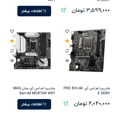
WIFI
G DDR4
3,599,000
تومان
اطلاعات بیشتر
مادربرد ام اس آی PRO B660M-
مادربرد ام اس آی مدل MAG
B560M MORTAR WIFI
E DDR4
4,040,000
تومان
اطلاعات بیشتر