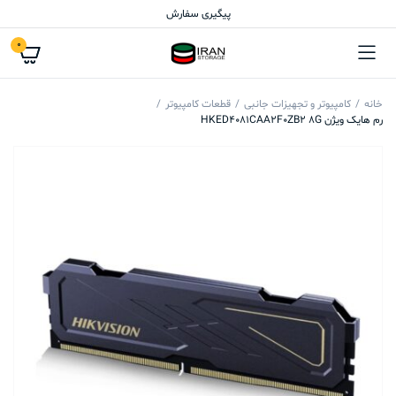
پیگیری سفارش
0
خانه
کامپیوتر و تجهیزات جانبی
قطعات کامپیوتر
رم هایک ویژن HKED4081CAA2F0ZB2 8G