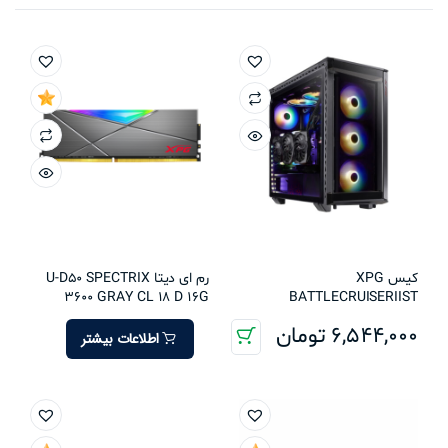
کیس XPG
رم ای دیتا U-D50 SPECTRIX
3600 GRAY CL 18 D 16G
BATTLECRUISERIIST
6,544,000
تومان
اطلاعات بیشتر