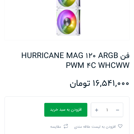
فن HURRICANE MAG 120 ARGB
PWM 4C WHCWW
16,541,000
تومان
فن
افزودن به سبد خرید
HURRICANE
MAG
120
افزودن به لیست علاقه مندی
مقایسه
ARGB
PWM