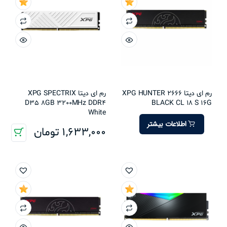
رم ای دیتا XPG HUNTER 2666
رم ای دیتا XPG SPECTRIX
D35 8GB 3200MHz DDR4
BLACK CL 18 S 16G
White
اطلاعات بیشتر
1,633,000
تومان