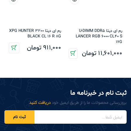
رم ای دیتا U-DIMM DDR5
رم ای دیتا XPG HUNTER 3200
BLACK CL 16 R 8G
LANCER RGB 6000 CL40 S
16G
911,000
تومان
11,601,000
تومان
ثبت نام در خبرنامه ما
بروزرسانی محصولات ما را از طریق ایمیل خود
دریافت کنید
.
ثبت نام