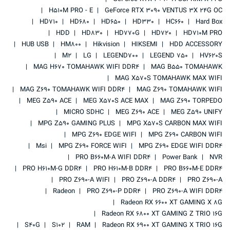
H510M PRO - E
GeForce RTX 3090 VENTUS 3X 24G OC
HD710
HD680
HD650
HD330
HC660
Hard Box
HDD
HD830
HD770G
HD720
HD710M PRO
HUB USB
HM800
Hikvision
HIKSEMI
HDD ACCESSORY
M2
LG
LEGEND700
LEGEND 750
HV620S
MAG H670 TOMAHAWK WIFI DDR4
MAG B550 TOMAHAWK
MAG X570S TOMAHAWK MAX WIFI
MAG Z690 TOMAHAWK WIFI DDR4
MAG Z690 TOMAHAWK WIFI
MEG Z590 ACE
MEG X570S ACE MAX
MAG Z690 TORPEDO
MICRO SDHC
MEG Z690 ACE
MEG Z590 UNIFY
MPG Z590 GAMING PLUS
MPG X570S CARBON MAX WIFI
MPG Z690 EDGE WIFI
MPG Z690 CARBON WIFI
Msi
MPG Z690 FORCE WIFI
MPG Z690 EDGE WIFI DDR4
PRO B660M-A WIFI DDR4
Power Bank
NVR
PRO H610M-G DDR4
PRO H610M-B DDR4
PRO B660M-E DDR4
PRO Z690-A WIFI
PRO Z690-A DDR4
PRO Z690-A
Radeon
PRO Z690-P DDR4
PRO Z690-A WIFI DDR4
Radeon RX 6600 XT GAMING X 8G
Radeon RX 6800 XT GAMING Z TRIO 16G
S40G
S102
RAM
Radeon RX 6900 XT GAMING X TRIO 16G