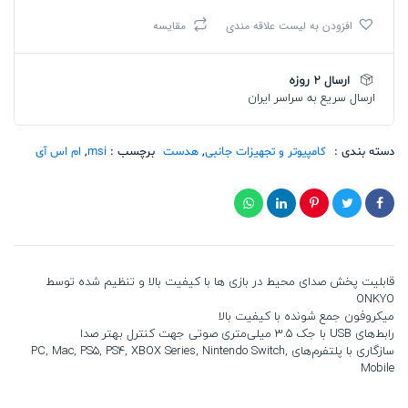
اس
افزودن به لیست علاقه مندی
مقایسه
آی
Immerse
GH61
ارسال 2 روزه
تعداد
ارسال سریع به سراسر ایران
دسته بندی :
کامپیوتر و تجهیزات جانبی
,
هدست
برچسب :
msi
,
ام اس آی
قابلیت پخش صدای محیط در بازی ها با کیفیت بالا و تنظیم شده توسط
ONKYO
میکروفون جمع شونده با کیفیت بالا
رابط‌های USB با جک 3.5 میلی‌متری صوتی جهت کنترل بهتر صدا
سازگاری با پلتفرم‌های PC, Mac, PS5, PS4, XBOX Series, Nintendo Switch,
Mobile