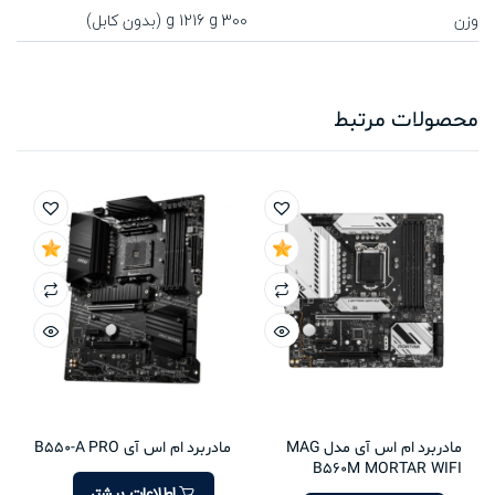
وزن
300 g 1216 g (بدون کابل)
محصولات مرتبط
مادربرد ام اس آی مدل MAG
مادربرد ام اس آی B550-A PRO
B560M MORTAR WIFI
اطلاعات بیشتر