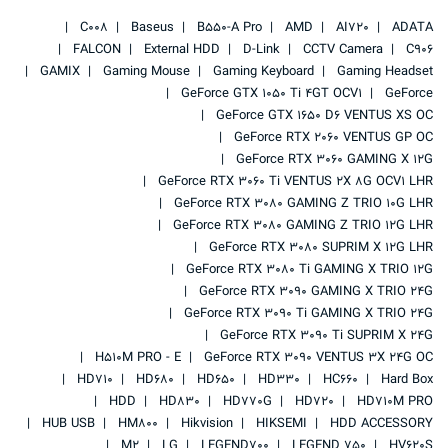
C008
Baseus
B550-A Pro
AMD
AI720
ADATA
FALCON
External HDD
D-Link
CCTV Camera
C906
GAMIX
Gaming Mouse
Gaming Keyboard
Gaming Headset
GeForce GTX 1050 Ti 4GT OCV1
GeForce
GeForce GTX 1650 D6 VENTUS XS OC
GeForce RTX 2060 VENTUS GP OC
GeForce RTX 3060 GAMING X 12G
GeForce RTX 3060 Ti VENTUS 2X 8G OCV1 LHR
GeForce RTX 3080 GAMING Z TRIO 10G LHR
GeForce RTX 3080 GAMING Z TRIO 12G LHR
GeForce RTX 3080 SUPRIM X 12G LHR
GeForce RTX 3080 Ti GAMING X TRIO 12G
GeForce RTX 3090 GAMING X TRIO 24G
GeForce RTX 3090 Ti GAMING X TRIO 24G
GeForce RTX 3090 Ti SUPRIM X 24G
H510M PRO - E
GeForce RTX 3090 VENTUS 3X 24G OC
HD710
HD680
HD650
HD330
HC660
Hard Box
HDD
HD830
HD770G
HD720
HD710M PRO
HUB USB
HM800
Hikvision
HIKSEMI
HDD ACCESSORY
M2
LG
LEGEND700
LEGEND 750
HV620S