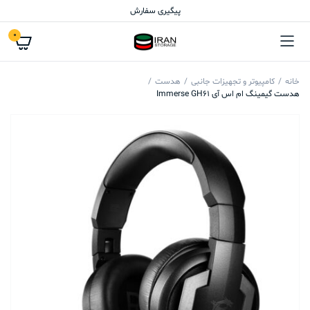
پیگیری سفارش
0
خانه
کامپیوتر و تجهیزات جانبی
هدست
هدست گیمینگ ام اس آی Immerse GH61