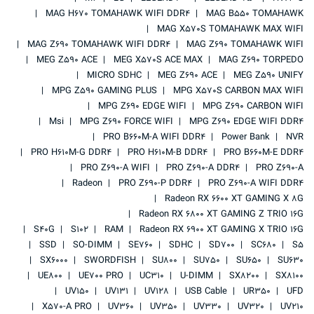
MAG H670 TOMAHAWK WIFI DDR4
MAG B550 TOMAHAWK
MAG X570S TOMAHAWK MAX WIFI
MAG Z690 TOMAHAWK WIFI DDR4
MAG Z690 TOMAHAWK WIFI
MEG Z590 ACE
MEG X570S ACE MAX
MAG Z690 TORPEDO
MICRO SDHC
MEG Z690 ACE
MEG Z590 UNIFY
MPG Z590 GAMING PLUS
MPG X570S CARBON MAX WIFI
MPG Z690 EDGE WIFI
MPG Z690 CARBON WIFI
Msi
MPG Z690 FORCE WIFI
MPG Z690 EDGE WIFI DDR4
PRO B660M-A WIFI DDR4
Power Bank
NVR
PRO H610M-G DDR4
PRO H610M-B DDR4
PRO B660M-E DDR4
PRO Z690-A WIFI
PRO Z690-A DDR4
PRO Z690-A
Radeon
PRO Z690-P DDR4
PRO Z690-A WIFI DDR4
Radeon RX 6600 XT GAMING X 8G
Radeon RX 6800 XT GAMING Z TRIO 16G
S40G
S102
RAM
Radeon RX 6900 XT GAMING X TRIO 16G
SSD
SO-DIMM
SE760
SDHC
SD700
SC680
S5
SX6000
SWORDFISH
SU800
SU750
SU650
SU630
UE800
UE700 PRO
UC310
U-DIMM
SX8200
SX8100
UV150
UV131
UV128
USB Cable
UR350
UFD
X570-A PRO
UV360
UV350
UV330
UV320
UV210