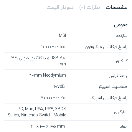
مشخصات
نظرات (0)
نمودار قیمت
عمومی
سازنده
MSI
پاسخ فرکانسی میکروفون
100~10.000Hz
USB 2.0 و یا کانکتور صوتی 3.5
کانکتور
mm
واحد درایور
40mm Neodymium
حساسیت اسپیکر
107dB
پاسخ فرکانسی اسپیکر
20~40.000Hz
PC, Mac, PS5, PS4, XBOX
سازگاری
Series, Nintendo Switch, Mobile
ابعاد
210x 100 x 185 mm