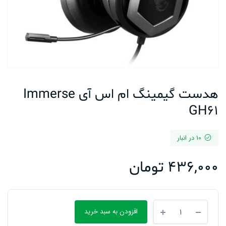
هدست گیمینگ ام اس آی Immerse
GH61
10 در انبار
436,000
تومان
هدست
افزودن به سبد خرید
گیمینگ
ام