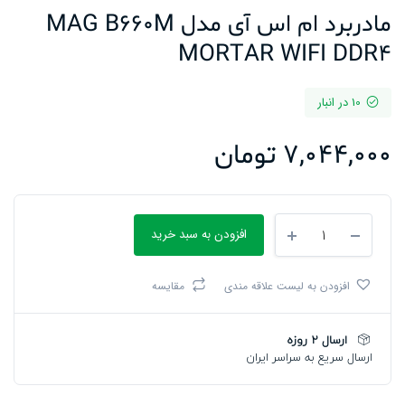
مادربرد ام اس آی مدل MAG B660M
MORTAR WIFI DDR4
10 در انبار
7,044,000
تومان
مادربرد
افزودن به سبد خرید
ام
اس
آی
افزودن به لیست علاقه مندی
مقایسه
مدل
MAG
B660M
ارسال 2 روزه
MORTAR
ارسال سریع به سراسر ایران
WIFI
DDR4
تعداد