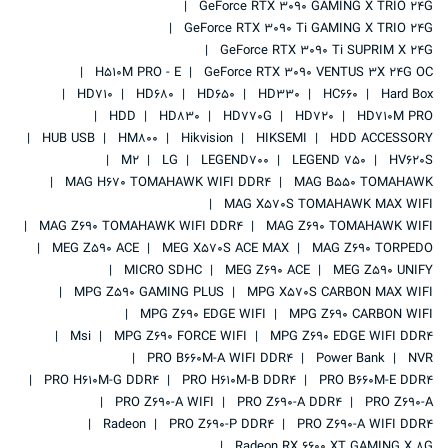
GeForce RTX 3090 GAMING X TRIO 24G
GeForce RTX 3090 Ti GAMING X TRIO 24G
GeForce RTX 3090 Ti SUPRIM X 24G
H510M PRO - E
GeForce RTX 3090 VENTUS 3X 24G OC
HD710
HD680
HD650
HD330
HC660
Hard Box
HDD
HD830
HD770G
HD720
HD710M PRO
HUB USB
HM800
Hikvision
HIKSEMI
HDD ACCESSORY
M2
LG
LEGEND700
LEGEND 750
HV620S
MAG H670 TOMAHAWK WIFI DDR4
MAG B550 TOMAHAWK
MAG X570S TOMAHAWK MAX WIFI
MAG Z690 TOMAHAWK WIFI DDR4
MAG Z690 TOMAHAWK WIFI
MEG Z590 ACE
MEG X570S ACE MAX
MAG Z690 TORPEDO
MICRO SDHC
MEG Z690 ACE
MEG Z590 UNIFY
MPG Z590 GAMING PLUS
MPG X570S CARBON MAX WIFI
MPG Z690 EDGE WIFI
MPG Z690 CARBON WIFI
Msi
MPG Z690 FORCE WIFI
MPG Z690 EDGE WIFI DDR4
PRO B660M-A WIFI DDR4
Power Bank
NVR
PRO H610M-G DDR4
PRO H610M-B DDR4
PRO B660M-E DDR4
PRO Z690-A WIFI
PRO Z690-A DDR4
PRO Z690-A
Radeon
PRO Z690-P DDR4
PRO Z690-A WIFI DDR4
Radeon RX 6600 XT GAMING X 8G