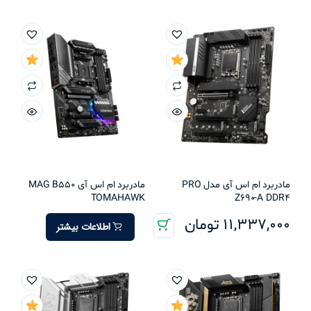
مادربرد ام اس آی مدل PRO
مادربرد ام اس آی MAG B550
TOMAHAWK
Z690-A DDR4
11,337,000
تومان
اطلاعات بیشتر