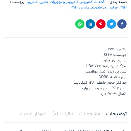
دسته بندی :
قطعات کامپیوتر
,
کامپیوتر و تجهیزات جانبی
,
مادربرد
برچسب :
msi
,
ام اس آی
,
مادربرد
,
مادربرد msi
پلتفرم: Intel
چیپست: B660
نورپردازی: ندارد
سوکت پردازنده: LGA1700
نسل پردازنده: نسل دوازدهم
نوع حافظه: DDR4
حداکثر حجم حافظه: 128 گیگابایت
نسل PCIe: نسل سوم و چهارم
اتصال Wi-Fi: دارد
توضیحات
مشخصات
نظرات (0)
نمودار قیمت