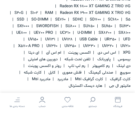
Radeon RX 6800 XT GAMING Z TRIO 16G
S40G
S102
RAM
Radeon RX 6900 XT GAMING X TRIO 16G
SSD
SO-DIMM
SE760
SDHC
SD700
SC680
S5
SX6000
SWORDFISH
SU800
SU750
SU650
SU630
UE800
UE700 PRO
UC310
U-DIMM
SX8200
SX8100
UV150
UV131
UV128
USB Cable
UR350
UFD
X570-A PRO
UV360
UV350
UV330
UV320
UV210
XPG
اس اس دی
اکسس پوینت
ام اس آی
ای دیتا
بیسوس
پاوربانک
تلفن تحت شبکه
دوربین های امنیتی
دی لینک
رم کامپیوتر
رم لپ تاپ
روتر و اکسس پوینت
سوییچ
صندلی گیمینگ
فلش مموری
کابل
کارت شبکه
کارت گرافیک
کارت گرافیک Msi
مادربرد
مادربرد Msi
مانیتور ال جی
هارد دیسک اکسترنال
فروشگاه
جستجو
علاقه مندی
حساب
دسته بندی ها
کلیه حقوق این سایت متعلق به
IRAN STORAGE
می باشد.