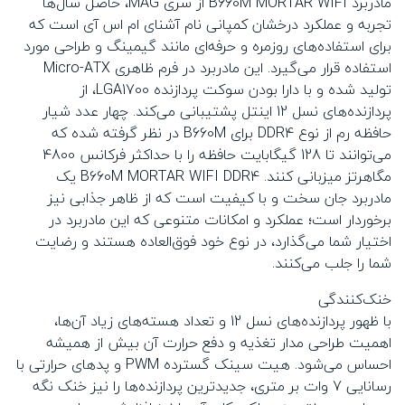
مادربرد B660M MORTAR WIFI از سری MAG، حاصل سال‌ها
تجربه و عملکرد درخشان کمپانی نام آشنای ام اس آی است که
برای استفاده‌های روزمره و حرفه‌ای مانند گیمینگ و طراحی مورد
استفاده قرار می‌گیرد. این مادربرد در فرم ظاهری Micro-ATX
تولید شده و با دارا بودن سوکت پردازنده LGA1700، از
پردازنده‌های نسل 12 اینتل پشتیبانی می‌کند. چهار عدد شیار
حافظه رم از نوع DDR4 برای B660M در نظر گرفته شده که
می‌توانند تا 128 گیگابایت حافظه را با حداکثر فرکانس 4800
مگاهرتز میزبانی کنند. B660M MORTAR WIFI DDR4 یک
مادربرد جان سخت و با کیفیت است که از ظاهر جذابی نیز
برخوردار است؛ عملکرد و امکانات متنوعی که این مادربرد در
اختیار شما می‌گذارد، در نوع خود فوق‌العاده هستند و رضایت
شما را جلب می‌کنند.
خنک‌کنندگی
با ظهور پردازنده‌های نسل 12 و تعداد هسته‌های زیاد آن‌ها،
اهمیت طراحی مدار تغذیه و دفع حرارت آن بیش از همیشه
احساس می‌شود. هیت سینک گسترده PWM و پدهای حرارتی با
رسانایی 7 وات بر متری، جدیدترین پردازنده‌ها را نیز خنک نگه