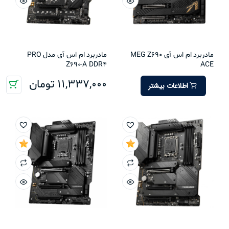
مادربرد ام اس آی MEG Z690
مادربرد ام اس آی مدل PRO
Z690-A DDR4
ACE
11,337,000
تومان
اطلاعات بیشتر