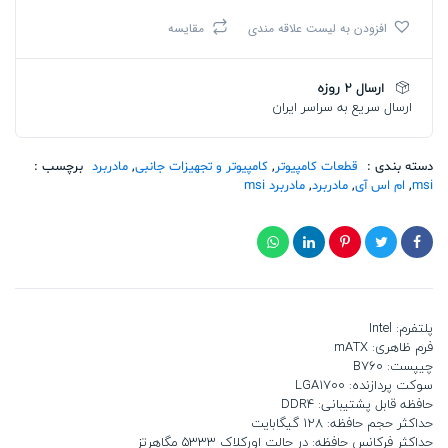
آی
افزودن به لیست علاقه مندی
مقایسه
MAG
B760M
MORTAR
ارسال 2 روزه
WIFI
ارسال سریع به سراسر ایران
DDR4
تعداد
دسته بندی :
قطعات کامپیوتر
,
کامپیوتر و تجهیزات جانبی
,
مادربرد
برچسب :
msi
,
ام اس آی
,
مادربرد
,
مادربرد msi
پلتفرم: Intel
فرم ظاهری: mATX
چیپست: B760
سوکت پردازنده: LGA1700
حافظه قابل پشتیبانی: DDR۴
حداکثر حجم حافظه: 128 گیگابایت
حداکثر فرکانس حافظه: در حالت اورکلاک 5333 مگاهرتز