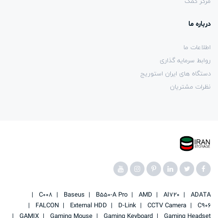
مرکز کمک
درباره ما
اطلاعات ما
روابط سرمایه گذاری
دستگاه های ایران استوریج
نظرات مشتریان
C008
Baseus
B550-A Pro
AMD
AI720
ADATA
FALCON
External HDD
D-Link
CCTV Camera
C906
GAMIX
Gaming Mouse
Gaming Keyboard
Gaming Headset