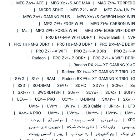
MEG Z590 ACE
MEG X570S ACE MAX
MAG Z690 TORPEDO
MICRO SDHC
MEG Z690 ACE
MEG Z590 UNIFY
MPG Z590 GAMING PLUS
MPG X570S CARBON MAX WIFI
MPG Z690 EDGE WIFI
MPG Z690 CARBON WIFI
Msi
MPG Z690 FORCE WIFI
MPG Z690 EDGE WIFI DDR4
PRO B660M-A WIFI DDR4
Power Bank
NVR
PRO H610M-G DDR4
PRO H610M-B DDR4
PRO B660M-E DDR4
PRO Z690-A WIFI
PRO Z690-A DDR4
PRO Z690-A
Radeon
PRO Z690-P DDR4
PRO Z690-A WIFI DDR4
Radeon RX 6600 XT GAMING X 8G
Radeon RX 6800 XT GAMING Z TRIO 16G
S40G
S102
RAM
Radeon RX 6900 XT GAMING X TRIO 16G
SSD
SO-DIMM
SE760
SDHC
SD700
SC680
S5
SX6000
SWORDFISH
SU800
SU750
SU650
SU630
UE800
UE700 PRO
UC310
U-DIMM
SX8200
SX8100
UV150
UV131
UV128
USB Cable
UR350
UFD
X570-A PRO
UV360
UV350
UV330
UV320
UV210
XPG
اس اس دی
اکسس پوینت
ام اس آی
ای دیتا
بیسوس
پاوربانک
تلفن تحت شبکه
دوربین های امنیتی
دی لینک
رم کامپیوتر
رم لپ تاپ
روتر و اکسس پوینت