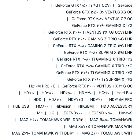
GeForce GTX 1050 Ti 4GT OCV1
GeForce
GeForce GTX 1650 D6 VENTUS XS OC
GeForce RTX 2060 VENTUS GP OC
GeForce RTX 3060 GAMING X 12G
GeForce RTX 3060 Ti VENTUS 2X 8G OCV1 LHR
GeForce RTX 3080 GAMING Z TRIO 10G LHR
GeForce RTX 3080 GAMING Z TRIO 12G LHR
GeForce RTX 3080 SUPRIM X 12G LHR
GeForce RTX 3080 Ti GAMING X TRIO 12G
GeForce RTX 3090 GAMING X TRIO 24G
GeForce RTX 3090 Ti GAMING X TRIO 24G
GeForce RTX 3090 Ti SUPRIM X 24G
H510M PRO - E
GeForce RTX 3090 VENTUS 3X 24G OC
HD710
HD680
HD650
HD330
HC660
Hard Box
HDD
HD830
HD770G
HD720
HD710M PRO
HUB USB
HM800
Hikvision
HIKSEMI
HDD ACCESSORY
M2
LG
LEGEND700
LEGEND 750
HV620S
MAG H670 TOMAHAWK WIFI DDR4
MAG B550 TOMAHAWK
MAG X570S TOMAHAWK MAX WIFI
MAG Z690 TOMAHAWK WIFI DDR4
MAG Z690 TOMAHAWK WIFI