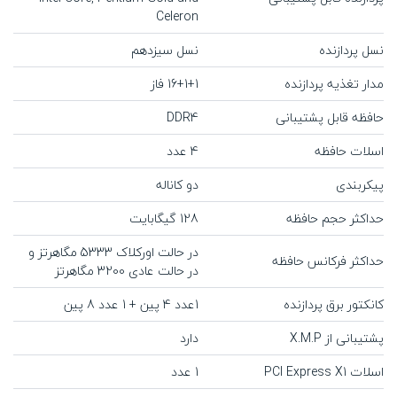
Celeron
نسل پردازنده
نسل سیزدهم
مدار تغذیه پردازنده
16+1+1 فاز
حافظه قابل پشتیبانی
DDR4
اسلات حافظه
4 عدد
پیکربندی
دو کاناله
حداکثر حجم حافظه
128 گیگابایت
در حالت اورکلاک 5333 مگاهرتز و
حداکثر فرکانس حافظه
در حالت عادی 3200 مگاهرتز
کانکتور برق پردازنده
1عدد 4 پین + 1 عدد 8 پین
پشتیبانی از X.M.P
دارد
اسلات PCI Express X1
1 عدد