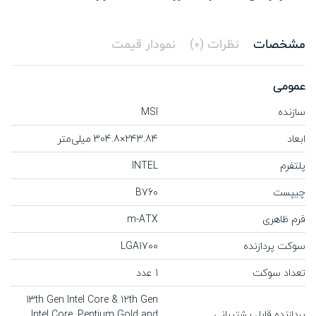
مشخصات
نظرات (0)
نمودار قیمت
عمومی
سازنده
MSI
ابعاد
243.84×304.8 میلی‌متر
پلتفرم
INTEL
چیپست
B760
فرم ظاهری
m-ATX
سوکت پردازنده
LGA1700
تعداد سوکت
1 عدد
13th Gen Intel Core & 12th Gen
پردازنده‌ قابل پشتیبانی
Intel Core, Pentium Gold and