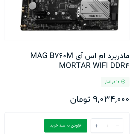
مادربرد ام اس آی MAG B760M
MORTAR WIFI DDR4
10 در انبار
9,034,000
تومان
مادربرد
افزودن به سبد خرید
ام
اس