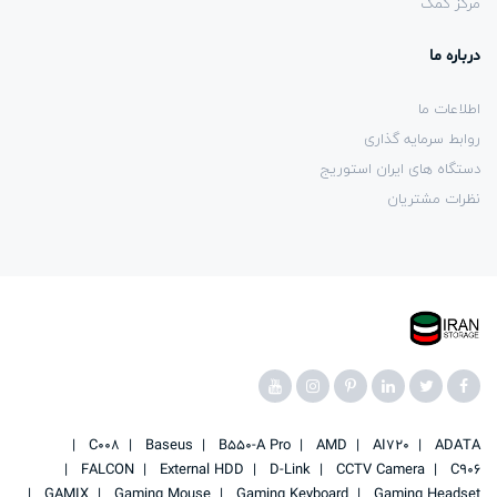
مرکز کمک
درباره ما
اطلاعات ما
روابط سرمایه گذاری
دستگاه های ایران استوریج
نظرات مشتریان
C008
Baseus
B550-A Pro
AMD
AI720
ADATA
FALCON
External HDD
D-Link
CCTV Camera
C906
GAMIX
Gaming Mouse
Gaming Keyboard
Gaming Headset