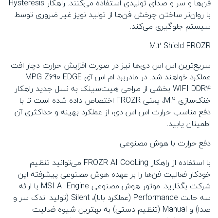
فن‌ها و سر و صدای تولیدی استفاده می‌کنند. راهکار Hysteresis
با روان‌تر ساختن چرخش فن‌ها از تولید نویز غیر ضروری توسط
سیستم جلوگیری می‌کند.
M.2 Shield FROZR
سریع‌ترین اس اس دی‌ها نیز در صورت افزایش حرارت دچار افت
عملکرد خواهند شد. در مادربرد ام اس آی MPG Z690 EDGE
WIFI DDR4 بخشی از طراحی هیت‌سینک به نسل جدید راهکار
خنک‌سازی M.2، یعنی FROZR اختصاص داده شده است تا با
دفع مناسب حرارت اس اس دی، از عملکرد بهینه و حداکثری آن
اطمینان یابید.
دفع حرارت با هوش مصنوعی
با استفاده از راهکار FROZR AI CooLing می‌توانید تنظیم
خودکار فعالیت فن‌ها را بر عهده هوش مصنوعی پیشرفته این
شرکت بگذارید. موتور هوش مصنوعی MSI AI Engine با ارائه
سه حالت Performance (عملکرد بالا)، Silent (تولید اندک سر و
صدا) و Manual (تنظیم دستی) به بهترین شیوه فعالیت