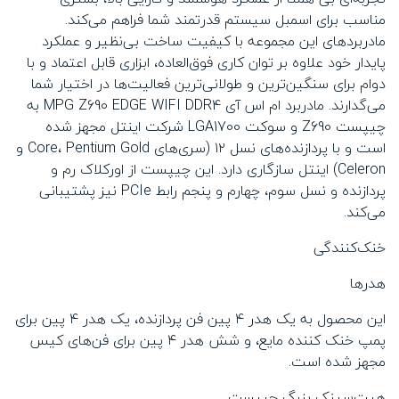
مناسب برای اسمبل سیستم قدرتمند شما فراهم می‌کند.
مادربردهای این مجموعه با کیفیت ساخت بی‌نظیر و عملکرد
پایدار خود علاوه بر توان کاری فوق‌العاده، ابزاری قابل اعتماد و با
دوام برای سنگین‌ترین و طولانی‌ترین فعالیت‌ها در اختیار شما
می‌گدارند. مادربرد ام اس آی MPG Z690 EDGE WIFI DDR4 به
چیپست Z690 و سوکت LGA1700 شرکت اینتل مجهز شده
است و با پردازنده‌های نسل ۱۲ (سری‌های Core، Pentium Gold و
Celeron) اینتل سازگاری دارد. این چیپست از اورکلاک رم و
پردازنده و نسل سوم، چهارم و پنجم رابط PCIe نیز پشتیبانی
می‌کند.
خنک‌کنندگی
هدرها
این محصول به یک هدر ۴ پین فن پردازنده، یک هدر ۴ پین برای
پمپ خنک کننده‌ مایع، و شش هدر ۴ پین برای فن‌های کیس
مجهز شده است.
هیت‌سینک بزرگ چیپست