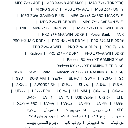
MEG Z590 ACE
MEG X570S ACE MAX
MAG Z690 TORPEDO
MICRO SDHC
MEG Z690 ACE
MEG Z590 UNIFY
MPG Z590 GAMING PLUS
MPG X570S CARBON MAX WIFI
MPG Z690 EDGE WIFI
MPG Z690 CARBON WIFI
Msi
MPG Z690 FORCE WIFI
MPG Z690 EDGE WIFI DDR4
PRO B660M-A WIFI DDR4
Power Bank
NVR
PRO H610M-G DDR4
PRO H610M-B DDR4
PRO B660M-E DDR4
PRO Z690-A WIFI
PRO Z690-A DDR4
PRO Z690-A
Radeon
PRO Z690-P DDR4
PRO Z690-A WIFI DDR4
Radeon RX 6600 XT GAMING X 8G
Radeon RX 6800 XT GAMING Z TRIO 16G
S40G
S102
RAM
Radeon RX 6900 XT GAMING X TRIO 16G
SSD
SO-DIMM
SE760
SDHC
SD700
SC680
S5
SX6000
SWORDFISH
SU800
SU750
SU650
SU630
UE800
UE700 PRO
UC310
U-DIMM
SX8200
SX8100
UV150
UV131
UV128
USB Cable
UR350
UFD
X570-A PRO
UV360
UV350
UV330
UV320
UV210
XPG
اس اس دی
اکسس پوینت
ام اس آی
ای دیتا
بیسوس
پاوربانک
تلفن تحت شبکه
دوربین های امنیتی
دی لینک
رم کامپیوتر
رم لپ تاپ
روتر و اکسس پوینت