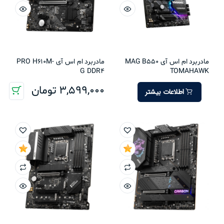
مادربرد ام اس آی MAG B550
مادربرد ام اس آی PRO H610M-
G DDR4
TOMAHAWK
3,599,000
تومان
اطلاعات بیشتر