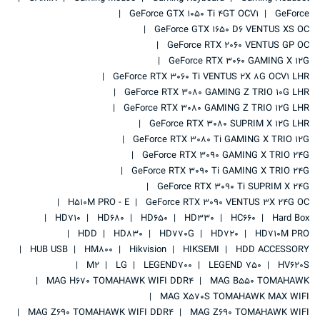
GeForce GTX 1050 Ti 4GT OCV1
GeForce
GeForce GTX 1650 D6 VENTUS XS OC
GeForce RTX 2060 VENTUS GP OC
GeForce RTX 3060 GAMING X 12G
GeForce RTX 3060 Ti VENTUS 2X 8G OCV1 LHR
GeForce RTX 3080 GAMING Z TRIO 10G LHR
GeForce RTX 3080 GAMING Z TRIO 12G LHR
GeForce RTX 3080 SUPRIM X 12G LHR
GeForce RTX 3080 Ti GAMING X TRIO 12G
GeForce RTX 3090 GAMING X TRIO 24G
GeForce RTX 3090 Ti GAMING X TRIO 24G
GeForce RTX 3090 Ti SUPRIM X 24G
H510M PRO - E
GeForce RTX 3090 VENTUS 3X 24G OC
HD710
HD680
HD650
HD330
HC660
Hard Box
HDD
HD830
HD770G
HD720
HD710M PRO
HUB USB
HM800
Hikvision
HIKSEMI
HDD ACCESSORY
M2
LG
LEGEND700
LEGEND 750
HV620S
MAG H670 TOMAHAWK WIFI DDR4
MAG B550 TOMAHAWK
MAG X570S TOMAHAWK MAX WIFI
MAG Z690 TOMAHAWK WIFI DDR4
MAG Z690 TOMAHAWK WIFI