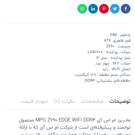
پلتفرم : Intel
فرم ظاهری: ATX
چیپست : Z690
سوکت پردازنده : LGA1700
نسل پردازنده : نسل 12
اسلات M.2 : چهار عدد
اتصال Wi-Fi : دارد
حداکثر حجم حافظه : 128 گیگابایت
حافظه قابل پشتیبانی: DDR4
توضیحات
مشخصات
نظرات (0)
نمودار قیمت
مادربرد ام اس آی MPG Z690 EDGE WIFI DDR4 محصول
توانمند و پیشرفته‌ای است از شرکت ام اس آی که با ارائه
تجربه‌ای بی همتا از عملکرد هوشمند و کارایی بالا، بستری