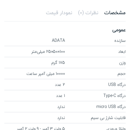
مشخصات
نظرات (0)
نمودار قیمت
عمومی
سازنده
ADATA
ابعاد
100×50×25 میلی‌متر
وزن
175 گرم
حجم
10000 میلی آمپر ساعت
درگاه USB
2 عدد
درگاه Type-C
1 عدد
درگاه micro USB
ندارد
قابلیت شارژ بی سیم
ندارد
ولتاژ ورودی
5 ولت 3 آمپر - 9 ولت 2 آمپر