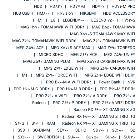
HD710
HD680
HD650
HD330
HC660
Hard Box
HDD
HD830
HD770G
HD720
HD710M PRO
HUB USB
HM800
Hikvision
HIKSEMI
HDD ACCESSORY
M2
LG
LEGEND700
LEGEND 750
HV620S
MAG H670 TOMAHAWK WIFI DDR4
MAG B550 TOMAHAWK
MAG X570S TOMAHAWK MAX WIFI
MAG Z690 TOMAHAWK WIFI DDR4
MAG Z690 TOMAHAWK WIFI
MEG Z590 ACE
MEG X570S ACE MAX
MAG Z690 TORPEDO
MICRO SDHC
MEG Z690 ACE
MEG Z590 UNIFY
MPG Z590 GAMING PLUS
MPG X570S CARBON MAX WIFI
MPG Z690 EDGE WIFI
MPG Z690 CARBON WIFI
Msi
MPG Z690 FORCE WIFI
MPG Z690 EDGE WIFI DDR4
PRO B660M-A WIFI DDR4
Power Bank
NVR
PRO H610M-G DDR4
PRO H610M-B DDR4
PRO B660M-E DDR4
PRO Z690-A WIFI
PRO Z690-A DDR4
PRO Z690-A
Radeon
PRO Z690-P DDR4
PRO Z690-A WIFI DDR4
Radeon RX 6600 XT GAMING X 8G
Radeon RX 6800 XT GAMING Z TRIO 16G
S40G
S102
RAM
Radeon RX 6900 XT GAMING X TRIO 16G
SSD
SO-DIMM
SE760
SDHC
SD700
SC680
S5
SX6000
SWORDFISH
SU800
SU750
SU650
SU630