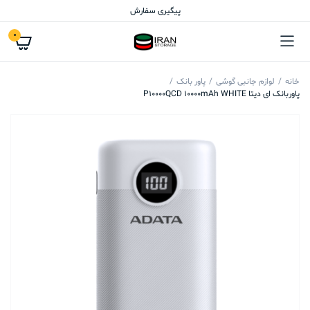
پیگیری سفارش
0
خانه
لوازم جانبی گوشی
پاور بانک
پاوربانک ای دیتا P10000QCD 10000mAh WHITE