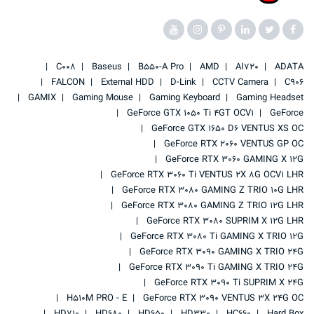
C008
Baseus
B550-A Pro
AMD
AI720
ADATA
FALCON
External HDD
D-Link
CCTV Camera
C906
GAMIX
Gaming Mouse
Gaming Keyboard
Gaming Headset
GeForce GTX 1050 Ti 4GT OCV1
GeForce
GeForce GTX 1650 D6 VENTUS XS OC
GeForce RTX 2060 VENTUS GP OC
GeForce RTX 3060 GAMING X 12G
GeForce RTX 3060 Ti VENTUS 2X 8G OCV1 LHR
GeForce RTX 3080 GAMING Z TRIO 10G LHR
GeForce RTX 3080 GAMING Z TRIO 12G LHR
GeForce RTX 3080 SUPRIM X 12G LHR
GeForce RTX 3080 Ti GAMING X TRIO 12G
GeForce RTX 3090 GAMING X TRIO 24G
GeForce RTX 3090 Ti GAMING X TRIO 24G
GeForce RTX 3090 Ti SUPRIM X 24G
H510M PRO - E
GeForce RTX 3090 VENTUS 3X 24G OC