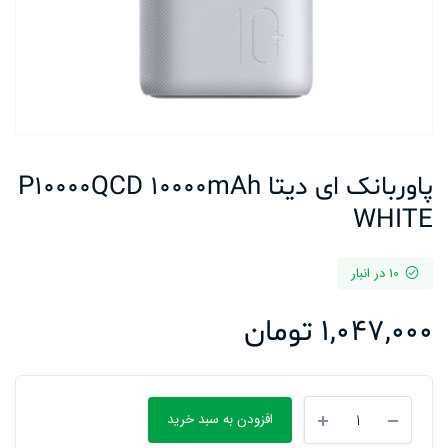
پاوربانک ای دیتا P10000QCD 10000mAh
WHITE
10 در انبار
1,047,000
تومان
پاوربانک
افزودن به سبد خرید
ای
دیتا