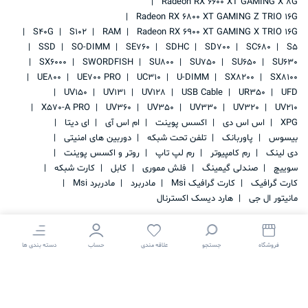
Radeon RX 6600 XT GAMING X 8G
Radeon RX 6800 XT GAMING Z TRIO 16G
S40G
S102
RAM
Radeon RX 6900 XT GAMING X TRIO 16G
SSD
SO-DIMM
SE760
SDHC
SD700
SC680
S5
SX6000
SWORDFISH
SU800
SU750
SU650
SU630
UE800
UE700 PRO
UC310
U-DIMM
SX8200
SX8100
UV150
UV131
UV128
USB Cable
UR350
UFD
X570-A PRO
UV360
UV350
UV330
UV320
UV210
XPG
اس اس دی
اکسس پوینت
ام اس آی
ای دیتا
بیسوس
پاوربانک
تلفن تحت شبکه
دوربین های امنیتی
دی لینک
رم کامپیوتر
رم لپ تاپ
روتر و اکسس پوینت
سوییچ
صندلی گیمینگ
فلش مموری
کابل
کارت شبکه
کارت گرافیک
کارت گرافیک Msi
مادربرد
مادربرد Msi
مانیتور ال جی
هارد دیسک اکسترنال
فروشگاه
جستجو
علاقه مندی
حساب
دسته بندی ها
کلیه حقوق این سایت متعلق به
IRAN STORAGE
می باشد.