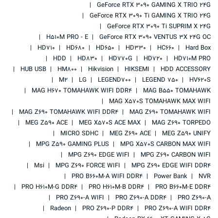
GeForce RTX 3090 GAMING X TRIO 24G
GeForce RTX 3090 Ti GAMING X TRIO 24G
GeForce RTX 3090 Ti SUPRIM X 24G
H510M PRO - E
GeForce RTX 3090 VENTUS 3X 24G OC
HD710
HD680
HD650
HD330
HC660
Hard Box
HDD
HD830
HD770G
HD720
HD710M PRO
HUB USB
HM800
Hikvision
HIKSEMI
HDD ACCESSORY
M2
LG
LEGEND700
LEGEND 750
HV620S
MAG H670 TOMAHAWK WIFI DDR4
MAG B550 TOMAHAWK
MAG X570S TOMAHAWK MAX WIFI
MAG Z690 TOMAHAWK WIFI DDR4
MAG Z690 TOMAHAWK WIFI
MEG Z590 ACE
MEG X570S ACE MAX
MAG Z690 TORPEDO
MICRO SDHC
MEG Z690 ACE
MEG Z590 UNIFY
MPG Z590 GAMING PLUS
MPG X570S CARBON MAX WIFI
MPG Z690 EDGE WIFI
MPG Z690 CARBON WIFI
Msi
MPG Z690 FORCE WIFI
MPG Z690 EDGE WIFI DDR4
PRO B660M-A WIFI DDR4
Power Bank
NVR
PRO H610M-G DDR4
PRO H610M-B DDR4
PRO B660M-E DDR4
PRO Z690-A WIFI
PRO Z690-A DDR4
PRO Z690-A
Radeon
PRO Z690-P DDR4
PRO Z690-A WIFI DDR4