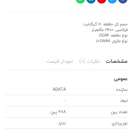
حجم کل حافظه: 16 گیگابایت
فرکانس: 2400 مگاهرتز
نوع حافظه: DDR4
نوع ماژول: U-DIMM
مشخصات
نظرات (0)
نمودار قیمت
عمومی
سازنده
ADATA
ابعاد
-
تعداد پین
288 پین
نورپردازی
ندارد