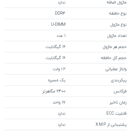
ماژول اضافه
ندارد
نوع حافظه
DDR4
نوع ماژول
U-DIMM
تعداد ماژول
1 عدد
حجم هر ماژول
16 گیگابایت
حجم کل حافظه
16 گیگابایت
ولتاژ عملیاتی
1.2 ولت
پیکربندی
یک مسیره
فرکانس
2400 مگاهرتز
زمان تاخیر
17 واحد
قابلیت ECC
ندارد
پشتیبانی از X.M.P
ندارد