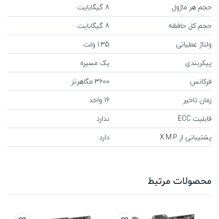
حجم هر ماژول
8 گیگابایت
حجم کل حافظه
8 گیگابایت
ولتاژ عملیاتی
1.35 ولت
پیکربندی
یک مسیره
فرکانس
3600 مگاهرتز
زمان تاخیر
16 واحد
قابلیت ECC
ندارد
پشتیبانی از X.M.P
دارد
محصولات مرتبط