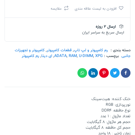
XPG
افزودن به لیست علاقه مندی
مقایسه
SPECTRIX
D35
8GB
ارسال 2 روزه
3600MHz
ارسال سریع به سراسر ایران
DDR4
Black
تعداد
دسته بندی :
رم کامپیوتر و لپ تاپ
,
قطعات کامپیوتر
,
کامپیوتر و تجهیزات
جانبی
برچسب :
XPG
,
U-DIMM
,
RAM
,
ADATA
,
ای دیتا
,
رم کامپیوتر
خنک کننده: هیت‌سینک
نورپردازی: RGB
نوع حافظه: DDR4
تعداد ماژول : 1 عدد
حجم هر ماژول: 8 گیگابایت
حجم کل حافظه: 8 گیگابایت
زمان تاخیر : 18 واحد