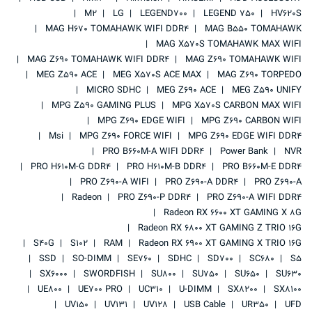
M2
LG
LEGEND700
LEGEND 750
HV620S
MAG H670 TOMAHAWK WIFI DDR4
MAG B550 TOMAHAWK
MAG X570S TOMAHAWK MAX WIFI
MAG Z690 TOMAHAWK WIFI DDR4
MAG Z690 TOMAHAWK WIFI
MEG Z590 ACE
MEG X570S ACE MAX
MAG Z690 TORPEDO
MICRO SDHC
MEG Z690 ACE
MEG Z590 UNIFY
MPG Z590 GAMING PLUS
MPG X570S CARBON MAX WIFI
MPG Z690 EDGE WIFI
MPG Z690 CARBON WIFI
Msi
MPG Z690 FORCE WIFI
MPG Z690 EDGE WIFI DDR4
PRO B660M-A WIFI DDR4
Power Bank
NVR
PRO H610M-G DDR4
PRO H610M-B DDR4
PRO B660M-E DDR4
PRO Z690-A WIFI
PRO Z690-A DDR4
PRO Z690-A
Radeon
PRO Z690-P DDR4
PRO Z690-A WIFI DDR4
Radeon RX 6600 XT GAMING X 8G
Radeon RX 6800 XT GAMING Z TRIO 16G
S40G
S102
RAM
Radeon RX 6900 XT GAMING X TRIO 16G
SSD
SO-DIMM
SE760
SDHC
SD700
SC680
S5
SX6000
SWORDFISH
SU800
SU750
SU650
SU630
UE800
UE700 PRO
UC310
U-DIMM
SX8200
SX8100
UV150
UV131
UV128
USB Cable
UR350
UFD