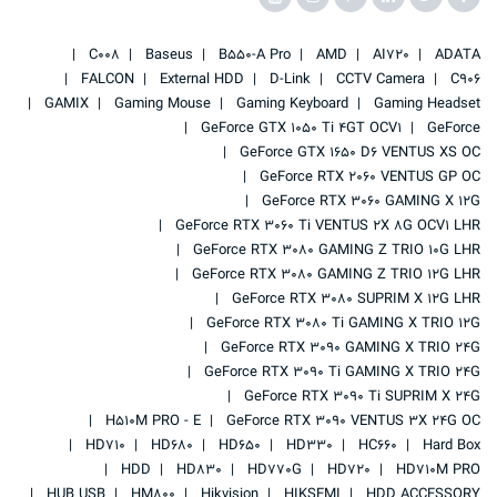
C008
Baseus
B550-A Pro
AMD
AI720
ADATA
FALCON
External HDD
D-Link
CCTV Camera
C906
GAMIX
Gaming Mouse
Gaming Keyboard
Gaming Headset
GeForce GTX 1050 Ti 4GT OCV1
GeForce
GeForce GTX 1650 D6 VENTUS XS OC
GeForce RTX 2060 VENTUS GP OC
GeForce RTX 3060 GAMING X 12G
GeForce RTX 3060 Ti VENTUS 2X 8G OCV1 LHR
GeForce RTX 3080 GAMING Z TRIO 10G LHR
GeForce RTX 3080 GAMING Z TRIO 12G LHR
GeForce RTX 3080 SUPRIM X 12G LHR
GeForce RTX 3080 Ti GAMING X TRIO 12G
GeForce RTX 3090 GAMING X TRIO 24G
GeForce RTX 3090 Ti GAMING X TRIO 24G
GeForce RTX 3090 Ti SUPRIM X 24G
H510M PRO - E
GeForce RTX 3090 VENTUS 3X 24G OC
HD710
HD680
HD650
HD330
HC660
Hard Box
HDD
HD830
HD770G
HD720
HD710M PRO
HUB USB
HM800
Hikvision
HIKSEMI
HDD ACCESSORY