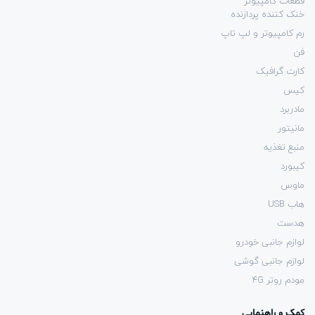
قطعات کامپیوتر
خنک کننده پردازنده
رم کامپیوتر و لپ تاپ
فن
کارت گرافیک
کیس
مادربرد
مانیتور
منبع تغذیه
کیبورد
ماوس
هاب USB
هدست
لوازم جانبی خودرو
لوازم جانبی گوشی
مودم روتر 4G
کمک و راهنمایی