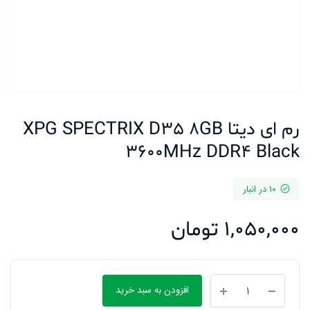
رم ای دیتا XPG SPECTRIX D35 8GB
3600MHz DDR4 Black
10 در انبار
1,050,000
تومان
رم
افزودن به سبد خرید
ای
دیتا