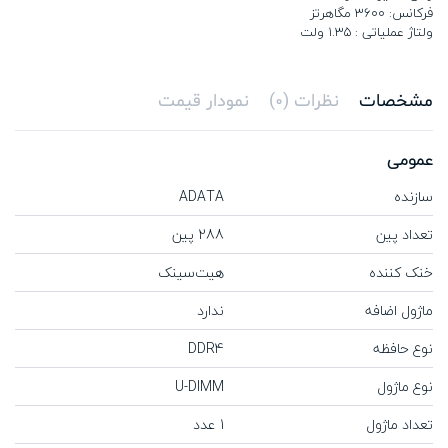
فرکانس: 3600 مگاهرتز
ولتاژ عملیاتی : 1.35 ولت
مشخصات
نظرات (0)
نمودار قیمت
عمومی
سازنده
ADATA
تعداد پین
288 پین
خنک کننده
هیت‌سینک
ماژول اضافه
ندارد
نوع حافظه
DDR4
نوع ماژول
U-DIMM
تعداد ماژول
1 عدد