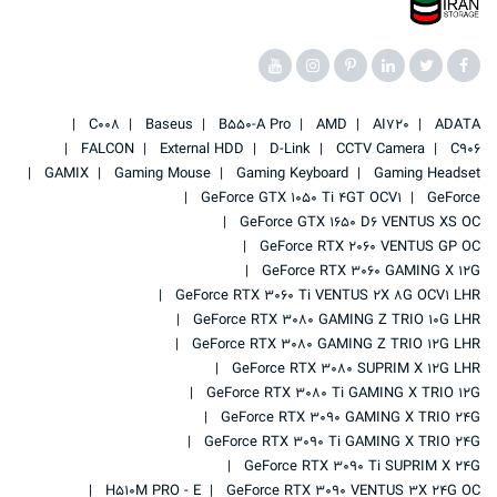
C008
Baseus
B550-A Pro
AMD
AI720
ADATA
FALCON
External HDD
D-Link
CCTV Camera
C906
GAMIX
Gaming Mouse
Gaming Keyboard
Gaming Headset
GeForce GTX 1050 Ti 4GT OCV1
GeForce
GeForce GTX 1650 D6 VENTUS XS OC
GeForce RTX 2060 VENTUS GP OC
GeForce RTX 3060 GAMING X 12G
GeForce RTX 3060 Ti VENTUS 2X 8G OCV1 LHR
GeForce RTX 3080 GAMING Z TRIO 10G LHR
GeForce RTX 3080 GAMING Z TRIO 12G LHR
GeForce RTX 3080 SUPRIM X 12G LHR
GeForce RTX 3080 Ti GAMING X TRIO 12G
GeForce RTX 3090 GAMING X TRIO 24G
GeForce RTX 3090 Ti GAMING X TRIO 24G
GeForce RTX 3090 Ti SUPRIM X 24G
H510M PRO - E
GeForce RTX 3090 VENTUS 3X 24G OC