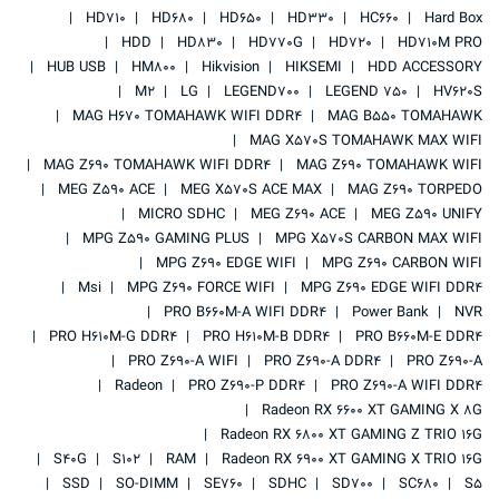
HD710
HD680
HD650
HD330
HC660
Hard Box
HDD
HD830
HD770G
HD720
HD710M PRO
HUB USB
HM800
Hikvision
HIKSEMI
HDD ACCESSORY
M2
LG
LEGEND700
LEGEND 750
HV620S
MAG H670 TOMAHAWK WIFI DDR4
MAG B550 TOMAHAWK
MAG X570S TOMAHAWK MAX WIFI
MAG Z690 TOMAHAWK WIFI DDR4
MAG Z690 TOMAHAWK WIFI
MEG Z590 ACE
MEG X570S ACE MAX
MAG Z690 TORPEDO
MICRO SDHC
MEG Z690 ACE
MEG Z590 UNIFY
MPG Z590 GAMING PLUS
MPG X570S CARBON MAX WIFI
MPG Z690 EDGE WIFI
MPG Z690 CARBON WIFI
Msi
MPG Z690 FORCE WIFI
MPG Z690 EDGE WIFI DDR4
PRO B660M-A WIFI DDR4
Power Bank
NVR
PRO H610M-G DDR4
PRO H610M-B DDR4
PRO B660M-E DDR4
PRO Z690-A WIFI
PRO Z690-A DDR4
PRO Z690-A
Radeon
PRO Z690-P DDR4
PRO Z690-A WIFI DDR4
Radeon RX 6600 XT GAMING X 8G
Radeon RX 6800 XT GAMING Z TRIO 16G
S40G
S102
RAM
Radeon RX 6900 XT GAMING X TRIO 16G
SSD
SO-DIMM
SE760
SDHC
SD700
SC680
S5