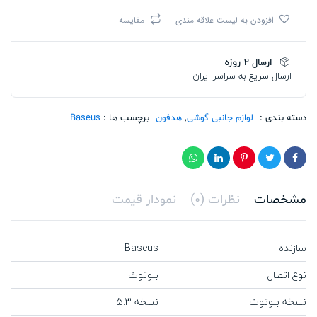
M3
افزودن به لیست علاقه مندی
مقایسه
True
Wireless
Earphones
ارسال 2 روزه
تعداد
ارسال سریع به سراسر ایران
دسته بندی :
لوازم جانبی گوشی
,
هدفون
برچسب ها :
Baseus
مشخصات
نظرات (0)
نمودار قیمت
سازنده
Baseus
نوع اتصال
بلوتوث
نسخه بلوتوث
نسخه 5.3