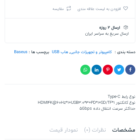
Baseus
افزودن به لیست علاقه مندی
مقایسه
UltraJoy
Series
7-
ارسال 2 روزه
Port
ارسال سریع به سراسر ایران
HUB
Docking
Station
تعداد
دسته بندی :
کامپیوتر و تجهیزات جانبی
,
هاب USB
برچسب ها :
Baseus
نوع رابط Type-C
نوع کانکتور HDMI4K@60Hz*1+USB3.0*3+PD*1+SD/TF*1
حداکثر سرعت انتقال داده 5Gbps
مشخصات
نظرات (0)
نمودار قیمت