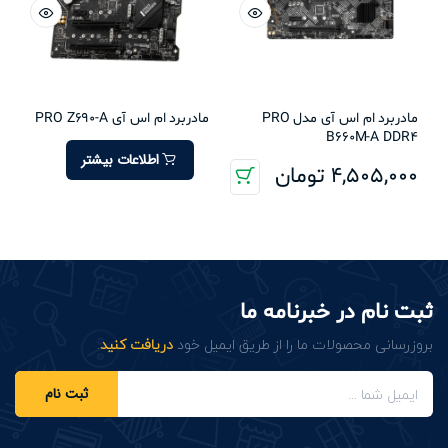
مادربرد ام اس آی مدل PRO
مادربرد ام اس آی PRO Z690-A
B660M-A DDR4
اطلاعات بیشتر
4,505,000
تومان
ثبت نام در خبرنامه ما
بروزرسانی محصولات ما را از طریق ایمیل خود
دریافت کنید
.
ثبت نام