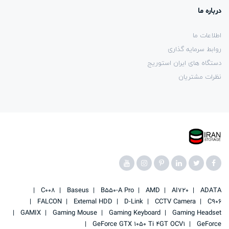
درباره ما
اطلاعات ما
روابط سرمایه گذاری
دستگاه های ایران استوریج
نظرات مشتریان
C008
Baseus
B550-A Pro
AMD
AI720
ADATA
FALCON
External HDD
D-Link
CCTV Camera
C906
GAMIX
Gaming Mouse
Gaming Keyboard
Gaming Headset
GeForce GTX 1050 Ti 4GT OCV1
GeForce