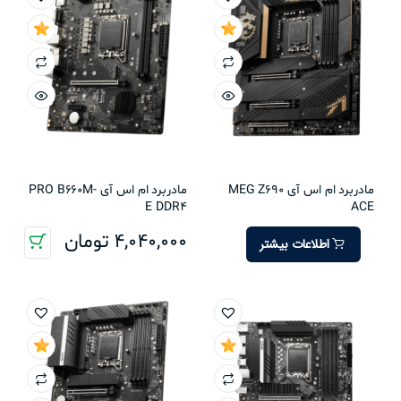
مادربرد ام اس آی MEG Z690
مادربرد ام اس آی PRO B660M-
E DDR4
ACE
4,040,000
تومان
اطلاعات بیشتر