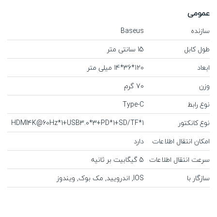
عمومی
سازنده
Baseus
طول کابل
15 سانتی متر
ابعاد
120*36*14 میلی متر
وزن
70 گرم
نوع رابط
Type-C
نوع کانکتور
HDMI4K@60Hz*1+USB3.0*3+PD*1+SD/TF*1
امکان انتقال اطلاعات
دارد
سرعت انتقال اطلاعات
5 گیگابیت بر ثانیه
سازگار با
IOS, اندرویید, مک بوک, ویندوز