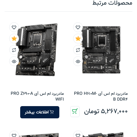
محصولات مرتبط
مادربرد ام اس آی PRO H610M-
مادربرد ام اس آی PRO Z690-A
WIFI
B DDR4
5,267,000
تومان
اطلاعات بیشتر