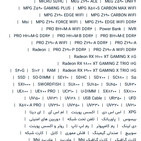
MICRO SDHC
MEG Z690 ACE
MEG Z590 UNIFY
MPG Z590 GAMING PLUS
MPG X570S CARBON MAX WIFI
MPG Z690 EDGE WIFI
MPG Z690 CARBON WIFI
Msi
MPG Z690 FORCE WIFI
MPG Z690 EDGE WIFI DDR4
PRO B660M-A WIFI DDR4
Power Bank
NVR
PRO H610M-G DDR4
PRO H610M-B DDR4
PRO B660M-E DDR4
PRO Z690-A WIFI
PRO Z690-A DDR4
PRO Z690-A
Radeon
PRO Z690-P DDR4
PRO Z690-A WIFI DDR4
Radeon RX 6600 XT GAMING X 8G
Radeon RX 6800 XT GAMING Z TRIO 16G
S40G
S102
RAM
Radeon RX 6900 XT GAMING X TRIO 16G
SSD
SO-DIMM
SE760
SDHC
SD700
SC680
S5
SX6000
SWORDFISH
SU800
SU750
SU650
SU630
UE800
UE700 PRO
UC310
U-DIMM
SX8200
SX8100
UV150
UV131
UV128
USB Cable
UR350
UFD
X570-A PRO
UV360
UV350
UV330
UV320
UV210
XPG
اس اس دی
اکسس پوینت
ام اس آی
ای دیتا
بیسوس
پاوربانک
تلفن تحت شبکه
دوربین های امنیتی
دی لینک
رم کامپیوتر
رم لپ تاپ
روتر و اکسس پوینت
سوییچ
صندلی گیمینگ
فلش مموری
کابل
کارت شبکه
کارت گرافیک
کارت گرافیک Msi
مادربرد
مادربرد Msi