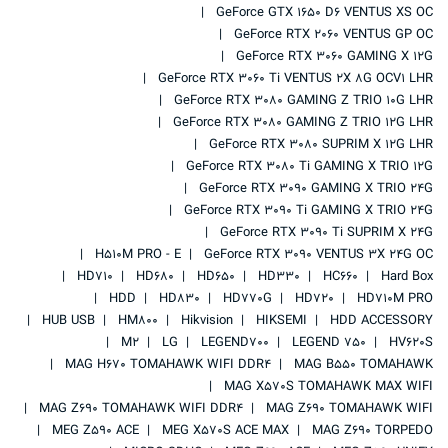
GeForce GTX 1650 D6 VENTUS XS OC
GeForce RTX 2060 VENTUS GP OC
GeForce RTX 3060 GAMING X 12G
GeForce RTX 3060 Ti VENTUS 2X 8G OCV1 LHR
GeForce RTX 3080 GAMING Z TRIO 10G LHR
GeForce RTX 3080 GAMING Z TRIO 12G LHR
GeForce RTX 3080 SUPRIM X 12G LHR
GeForce RTX 3080 Ti GAMING X TRIO 12G
GeForce RTX 3090 GAMING X TRIO 24G
GeForce RTX 3090 Ti GAMING X TRIO 24G
GeForce RTX 3090 Ti SUPRIM X 24G
H510M PRO - E
GeForce RTX 3090 VENTUS 3X 24G OC
HD710
HD680
HD650
HD330
HC660
Hard Box
HDD
HD830
HD770G
HD720
HD710M PRO
HUB USB
HM800
Hikvision
HIKSEMI
HDD ACCESSORY
M2
LG
LEGEND700
LEGEND 750
HV620S
MAG H670 TOMAHAWK WIFI DDR4
MAG B550 TOMAHAWK
MAG X570S TOMAHAWK MAX WIFI
MAG Z690 TOMAHAWK WIFI DDR4
MAG Z690 TOMAHAWK WIFI
MEG Z590 ACE
MEG X570S ACE MAX
MAG Z690 TORPEDO