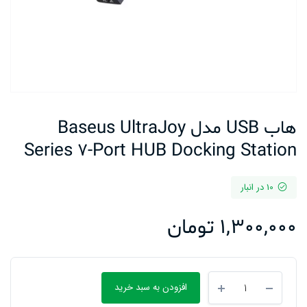
هاب USB مدل Baseus UltraJoy
Series 7-Port HUB Docking Station
10 در انبار
1,300,000
تومان
هاب
افزودن به سبد خرید
USB
مدل