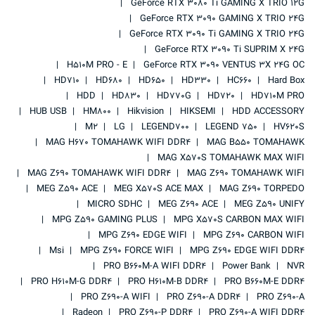
GeForce RTX 3080 Ti GAMING X TRIO 12G
GeForce RTX 3090 GAMING X TRIO 24G
GeForce RTX 3090 Ti GAMING X TRIO 24G
GeForce RTX 3090 Ti SUPRIM X 24G
H510M PRO - E
GeForce RTX 3090 VENTUS 3X 24G OC
HD710
HD680
HD650
HD330
HC660
Hard Box
HDD
HD830
HD770G
HD720
HD710M PRO
HUB USB
HM800
Hikvision
HIKSEMI
HDD ACCESSORY
M2
LG
LEGEND700
LEGEND 750
HV620S
MAG H670 TOMAHAWK WIFI DDR4
MAG B550 TOMAHAWK
MAG X570S TOMAHAWK MAX WIFI
MAG Z690 TOMAHAWK WIFI DDR4
MAG Z690 TOMAHAWK WIFI
MEG Z590 ACE
MEG X570S ACE MAX
MAG Z690 TORPEDO
MICRO SDHC
MEG Z690 ACE
MEG Z590 UNIFY
MPG Z590 GAMING PLUS
MPG X570S CARBON MAX WIFI
MPG Z690 EDGE WIFI
MPG Z690 CARBON WIFI
Msi
MPG Z690 FORCE WIFI
MPG Z690 EDGE WIFI DDR4
PRO B660M-A WIFI DDR4
Power Bank
NVR
PRO H610M-G DDR4
PRO H610M-B DDR4
PRO B660M-E DDR4
PRO Z690-A WIFI
PRO Z690-A DDR4
PRO Z690-A
Radeon
PRO Z690-P DDR4
PRO Z690-A WIFI DDR4