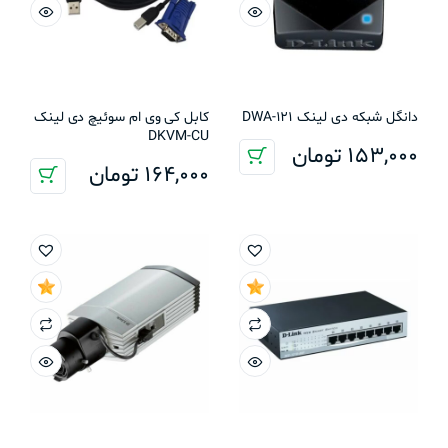
دانگل شبکه دی لینک DWA-121
کابل کی وی ام سوئیچ دی لینک
DKVM-CU
153,000
تومان
164,000
تومان