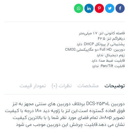
فاصله کانونی لنز: 1.7 میلی‌متر
دیافراگم لنز: F2.5
پشتیبانی از پروتکل DHCP: دارد
دوربین: Full HD دو مگاپیکسلی CMOS
زوم دیجیتال: ندارد
قابلیت ضبط صدا: دارد
قابلیت Pan/Tilt: ندارد
توضیحات
مشخصات
نظرات (0)
نمودار قیمت
دوربین DCS-2530L برخلاف دوربین های سنتی مجهز به لنز
فوق العاده گسترده است.این لنز با زاویه دید 180 درجه با کیفیت
تصویر 1080p، تمام فضای مورد نظر شما را با بالاترین کیفیت
نشان می دهد.قابلیت چرخش این دوربین موجب می شود