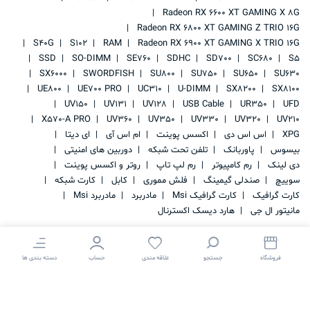
Radeon RX 6600 XT GAMING X 8G
Radeon RX 6800 XT GAMING Z TRIO 16G
S40G
S102
RAM
Radeon RX 6900 XT GAMING X TRIO 16G
SSD
SO-DIMM
SE760
SDHC
SD700
SC680
S5
SX6000
SWORDFISH
SU800
SU750
SU650
SU630
UE800
UE700 PRO
UC310
U-DIMM
SX8200
SX8100
UV150
UV131
UV128
USB Cable
UR350
UFD
X570-A PRO
UV360
UV350
UV330
UV320
UV210
XPG
اس اس دی
اکسس پوینت
ام اس آی
ای دیتا
بیسوس
پاوربانک
تلفن تحت شبکه
دوربین های امنیتی
دی لینک
رم کامپیوتر
رم لپ تاپ
روتر و اکسس پوینت
سوییچ
صندلی گیمینگ
فلش مموری
کابل
کارت شبکه
کارت گرافیک
کارت گرافیک Msi
مادربرد
مادربرد Msi
مانیتور ال جی
هارد دیسک اکسترنال
فروشگاه
جستجو
علاقه مندی
حساب
دسته بندی ها
کلیه حقوق این سایت متعلق به
IRAN STORAGE
می باشد.