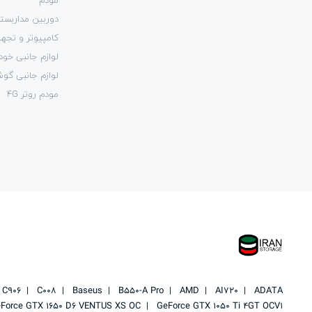
دوربین مداربست
کامپیوتر و تجهی
لوازم جانبی خود
لوازم جانبی گو
مودم روتر 4G
C906
C008
Baseus
B550-A Pro
AMD
AI720
ADATA
Force GTX 1650 D6 VENTUS XS OC
GeForce GTX 1050 Ti 4GT OCV1