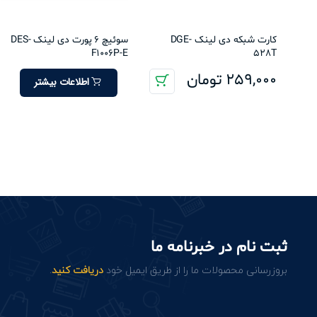
کارت شبکه دی لینک DGE-
سوئیچ 6 پورت دی لینک DES-
F1006P-E
528T
259,000
تومان
اطلاعات بیشتر
ثبت نام در خبرنامه ما
بروزرسانی محصولات ما را از طریق ایمیل خود
دریافت کنید
.