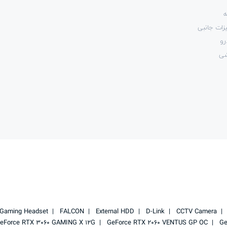
ه
زات جانبی
رو
شی
Gaming Headset
FALCON
External HDD
D-Link
CCTV Camera
eForce RTX 3060 GAMING X 12G
GeForce RTX 2060 VENTUS GP OC
Ge