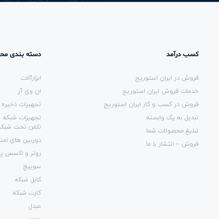
کسب درآمد
دسته بندی مح
فروش در ایران استوریج
ابزارآلات
خدمات فروش ایران استوریج
ان وی آر
فروش در کسب و کار ایران استوریج
تجهیزات ذخیره 
تبدیل به یک وابسته
تجهیزات شبکه
تلفن تحت شبکه
تبلیغ محصولات شما
دوربین های امن
فروش – انتشار با ما
روتر و اکسس پ
سوییچ
کابل شبکه
کارت شبکه
مبدل
مودم