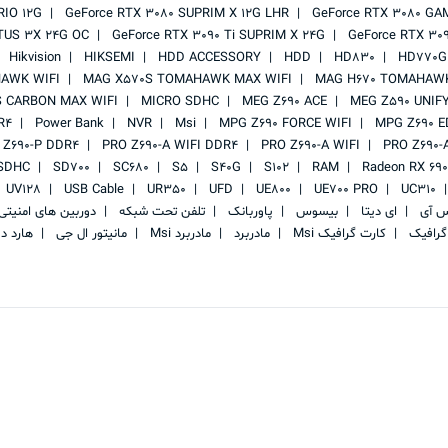
RIO 12G
GeForce RTX 3080 SUPRIM X 12G LHR
GeForce RTX 3080 GA
TUS 3X 24G OC
GeForce RTX 3090 Ti SUPRIM X 24G
GeForce RTX 30
Hikvision
HIKSEMI
HDD ACCESSORY
HDD
HD830
HD770G
AWK WIFI
MAG X570S TOMAHAWK MAX WIFI
MAG H670 TOMAHAWK
 CARBON MAX WIFI
MICRO SDHC
MEG Z690 ACE
MEG Z590 UNIF
R4
Power Bank
NVR
Msi
MPG Z690 FORCE WIFI
MPG Z690 E
 Z690-P DDR4
PRO Z690-A WIFI DDR4
PRO Z690-A WIFI
PRO Z690-
SDHC
SD700
SC680
S5
S40G
S102
RAM
Radeon RX 69
UV128
USB Cable
UR350
UFD
UE800
UE700 PRO
UC310
س آی
ای دیتا
بیسوس
پاوربانک
تلفن تحت شبکه
دوربین های امنیت
گرافیک
کارت گرافیک Msi
مادربرد
مادربرد Msi
مانیتور ال جی
هارد د