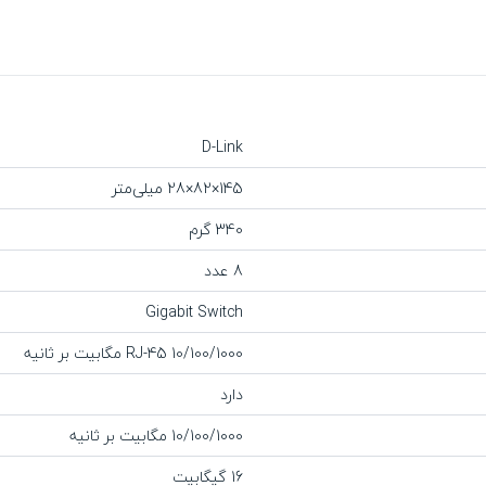
D-Link
145×82×28 میلی‌متر
340 گرم
8 عدد
Gigabit Switch
RJ-45 10/100/1000 مگابیت بر ثانیه
دارد
10/100/1000 مگابیت بر ثانیه
16 گیگابیت