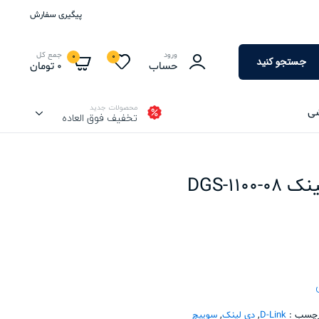
پیگیری سفارش
ورود
جمع کل
0
0
جستجو کنید
حساب
0
تومان
محصولات جدید
شی
تخفیف فوق العاده
رچسب :
D-Link
,
دی لینک
,
سوییچ