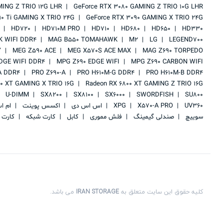
MING Z TRIO 12G LHR
GeForce RTX 3080 GAMING Z TRIO 10G LHR
90 Ti GAMING X TRIO 24G
GeForce RTX 3090 GAMING X TRIO 24G
HD720
HD710M PRO
HD710
HD680
HD650
HD330
 WIFI DDR4
MAG B550 TOMAHAWK
M2
LG
LEGEND700
Y
MEG Z590 ACE
MEG X570S ACE MAX
MAG Z690 TORPEDO
DGE WIFI DDR4
MPG Z690 EDGE WIFI
MPG Z690 CARBON WIFI
A DDR4
PRO Z690-A
PRO H610M-G DDR4
PRO H610M-B DDR4
00 XT GAMING X TRIO 16G
Radeon RX 6800 XT GAMING Z TRIO 16G
U-DIMM
SX8200
SX8100
SX6000
SWORDFISH
SU800
UV360
X570-A PRO
XPG
اس اس دی
اکسس پوینت
ام ا
سوییچ
صندلی گیمینگ
فلش مموری
کابل
کارت شبکه
کارت 
کلیه حقوق این سایت متعلق به
IRAN STORAGE
می باشد.