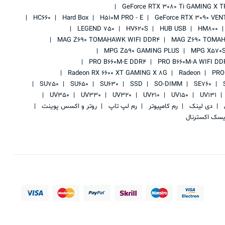
GeForce RTX 3080 Ti GAMING X T
HC660
Hard Box
H510M PRO - E
GeForce RTX 3090 VEN
LEGEND 750
HV620S
HUB USB
HM800
MAG Z690 TOMAHAWK WIFI DDR4
MAG Z690 TOMAH
MPG Z590 GAMING PLUS
MPG X570S
PRO B660M-E DDR4
PRO B660M-A WIFI DD
Radeon RX 6600 XT GAMING X 8G
Radeon
PRO
SU750
SU650
SU630
SSD
SO-DIMM
SE760
UV350
UV330
UV320
UV210
UV150
UV131
ی
دی لینک
رم کامپیوتر
رم لپ تاپ
روتر و اکسس پوینت
یسک اکسترنال