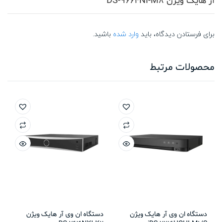
آر هایک ویژن DS-9664NI-M8”
برای فرستادن دیدگاه، باید
وارد شده
باشید.
محصولات مرتبط
دستگاه ان وی آر هایک ویژن
دستگاه ان وی آر هایک ویژن