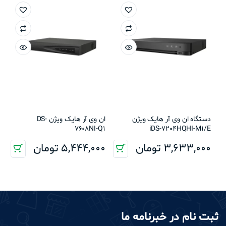
دستگاه ان وی آر هایک ویژن
ان وی آر هایک ویژن DS-
7608NI-Q1
iDS-7204HQHI-M1/E
3,633,000
تومان
5,444,000
تومان
ثبت نام در خبرنامه ما