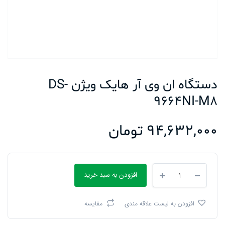
دستگاه ان وی آر هایک ویژن DS-
9664NI-M8
94,632,000
تومان
دستگاه
افزودن به سبد خرید
ان
وی
آر
افزودن به لیست علاقه مندی
مقایسه
هایک
ویژن