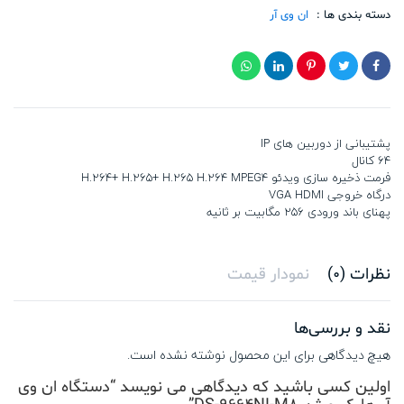
DS-
دسته بندی ها :
9664NI-
ان وی آر
M8
تعداد
پشتیبانی از دوربین های IP
64 کانال
فرمت ذخیره سازی ویدئو H.264+ H.265+ H.265 H.264 MPEG4
درگاه خروجی VGA HDMI
پهنای باند ورودی 256 مگابیت بر ثانیه
نظرات (0)
نمودار قیمت
نقد و بررسی‌ها
هیچ دیدگاهی برای این محصول نوشته نشده است.
اولین کسی باشید که دیدگاهی می نویسد “دستگاه ان وی