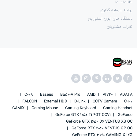
اطلاعات ما
روابط سرمایه گذاری
دستگاه های ایران استوریج
نظرات مشتریان
C008
Baseus
B550-A Pro
AMD
AI720
ADATA
FALCON
External HDD
D-Link
CCTV Camera
C906
GAMIX
Gaming Mouse
Gaming Keyboard
Gaming Headset
GeForce GTX 1050 Ti 4GT OCV1
GeForce
GeForce GTX 1650 D6 VENTUS XS OC
GeForce RTX 2060 VENTUS GP OC
GeForce RTX 3060 GAMING X 12G