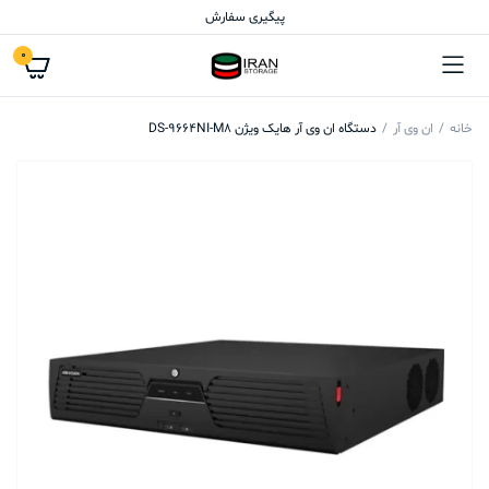
پیگیری سفارش
0
خانه
ان وی آر
دستگاه ان وی آر هایک ویژن DS-9664NI-M8