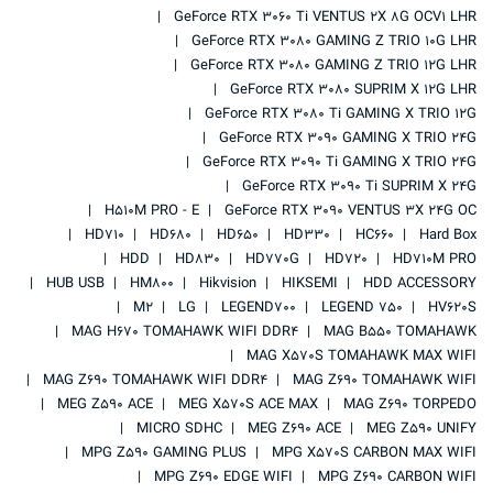
GeForce RTX 3060 Ti VENTUS 2X 8G OCV1 LHR
GeForce RTX 3080 GAMING Z TRIO 10G LHR
GeForce RTX 3080 GAMING Z TRIO 12G LHR
GeForce RTX 3080 SUPRIM X 12G LHR
GeForce RTX 3080 Ti GAMING X TRIO 12G
GeForce RTX 3090 GAMING X TRIO 24G
GeForce RTX 3090 Ti GAMING X TRIO 24G
GeForce RTX 3090 Ti SUPRIM X 24G
H510M PRO - E
GeForce RTX 3090 VENTUS 3X 24G OC
HD710
HD680
HD650
HD330
HC660
Hard Box
HDD
HD830
HD770G
HD720
HD710M PRO
HUB USB
HM800
Hikvision
HIKSEMI
HDD ACCESSORY
M2
LG
LEGEND700
LEGEND 750
HV620S
MAG H670 TOMAHAWK WIFI DDR4
MAG B550 TOMAHAWK
MAG X570S TOMAHAWK MAX WIFI
MAG Z690 TOMAHAWK WIFI DDR4
MAG Z690 TOMAHAWK WIFI
MEG Z590 ACE
MEG X570S ACE MAX
MAG Z690 TORPEDO
MICRO SDHC
MEG Z690 ACE
MEG Z590 UNIFY
MPG Z590 GAMING PLUS
MPG X570S CARBON MAX WIFI
MPG Z690 EDGE WIFI
MPG Z690 CARBON WIFI