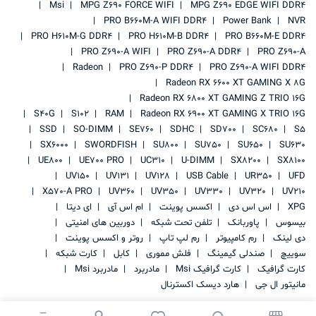
Msi
MPG Z690 FORCE WIFI
MPG Z690 EDGE WIFI DDR4
PRO B660M-A WIFI DDR4
Power Bank
NVR
PRO H610M-G DDR4
PRO H610M-B DDR4
PRO B660M-E DDR4
PRO Z690-A WIFI
PRO Z690-A DDR4
PRO Z690-A
Radeon
PRO Z690-P DDR4
PRO Z690-A WIFI DDR4
Radeon RX 6600 XT GAMING X 8G
Radeon RX 6800 XT GAMING Z TRIO 16G
S40G
S102
RAM
Radeon RX 6900 XT GAMING X TRIO 16G
SSD
SO-DIMM
SE760
SDHC
SD700
SC680
S5
SX6000
SWORDFISH
SU800
SU750
SU650
SU630
UE800
UE700 PRO
UC310
U-DIMM
SX8200
SX8100
UV150
UV131
UV128
USB Cable
UR350
UFD
X570-A PRO
UV360
UV350
UV330
UV320
UV210
XPG
اس اس دی
اکسس پوینت
ام اس آی
ای دیتا
بیسوس
پاوربانک
تلفن تحت شبکه
دوربین های امنیتی
دی لینک
رم کامپیوتر
رم لپ تاپ
روتر و اکسس پوینت
سوییچ
صندلی گیمینگ
فلش مموری
کابل
کارت شبکه
کارت گرافیک
کارت گرافیک Msi
مادربرد
مادربرد Msi
مانیتور ال جی
هارد دیسک اکسترنال