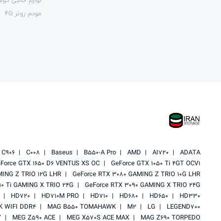
مودم روتر 4G
C906
C008
Baseus
B550-A Pro
AMD
AI720
ADATA
Force GTX 1650 D6 VENTUS XS OC
GeForce GTX 1050 Ti 4GT OCV1
MING Z TRIO 12G LHR
GeForce RTX 3080 GAMING Z TRIO 10G LHR
90 Ti GAMING X TRIO 24G
GeForce RTX 3090 GAMING X TRIO 24G
HD720
HD710M PRO
HD710
HD680
HD650
HD330
 WIFI DDR4
MAG B550 TOMAHAWK
M2
LG
LEGEND700
Y
MEG Z590 ACE
MEG X570S ACE MAX
MAG Z690 TORPEDO