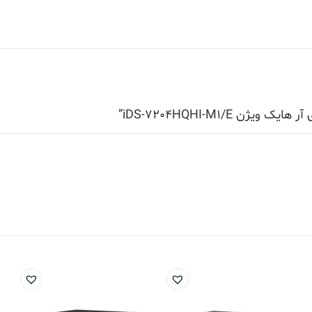
iDS-7204HQHI-M1/”