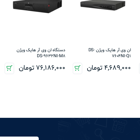
ان وی آر هایک ویژن DS-
دستگاه ان وی آر هایک ویژن
DS-9632NI-M8
7604NI-Q1
4,689,000
تومان
76,186,000
تومان