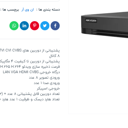
آر
هایک
دسته بندی ها :
ان وی آر
برچسب ها :
ویژن
iDS-
7204HQHI-
M1/E
تعداد
پشتیبانی از دوربین های IP AHD HDTVI CVI CVBS
8 کانال
پشتیبانی از دوربین تا کیفیت 4 مگاپیکسل
فرمت ذخیره سازی ویدئو H.264+ H.265+ H.265 H.264
درگاه خروجی LAN VGA HDMI CVBS
ورودی تصویر 8 عدد
ورودی صدا 1 عدد
خروجی اسپیکر
تعداد دوربین قابل پشتیبانی 8 عدد + (2 عدد IP)
تعداد هارد دیسک و ظرفیت 1 عدد هارد 10 ترابایت