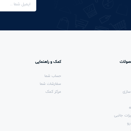
صولات
کمک و راهنمایی
حساب شما
سفارشات شما
سازی
مرکز کمک
ه
زات جانبی
رو
شی