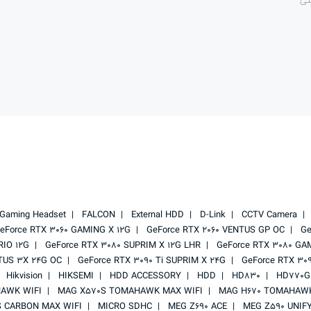
Gaming Headset
FALCON
External HDD
D-Link
CCTV Camera
eForce RTX 3060 GAMING X 12G
GeForce RTX 2060 VENTUS GP OC
Ge
RIO 12G
GeForce RTX 3080 SUPRIM X 12G LHR
GeForce RTX 3080 GA
TUS 3X 24G OC
GeForce RTX 3090 Ti SUPRIM X 24G
GeForce RTX 30
Hikvision
HIKSEMI
HDD ACCESSORY
HDD
HD830
HD770G
AWK WIFI
MAG X570S TOMAHAWK MAX WIFI
MAG H670 TOMAHAWK
 CARBON MAX WIFI
MICRO SDHC
MEG Z690 ACE
MEG Z590 UNIF