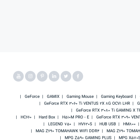
GeForce
GAMIX
Gaming Mouse
Gaming Keyboard
GeForce RTX 3060 Ti VENTUS 2X 8G OCV1 LHR
G
GeForce RTX 3080 Ti GAMING X T
HC660
Hard Box
H510M PRO - E
GeForce RTX 3090 VEN
LEGEND 750
HV620S
HUB USB
HM800
MAG Z690 TOMAHAWK WIFI DDR4
MAG Z690 TOMAH
MPG Z590 GAMING PLUS
MPG X570S