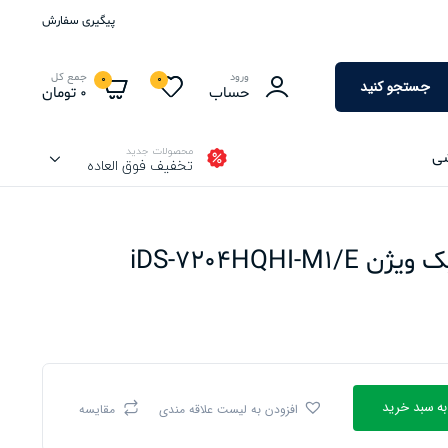
پیگیری سفارش
ورود
جمع کل
0
0
جستجو کنید
حساب
0
تومان
محصولات جدید
شی
تخفیف فوق العاده
iDS-7204HQHI
به سبد خرید
افزودن به لیست علاقه مندی
مقایسه