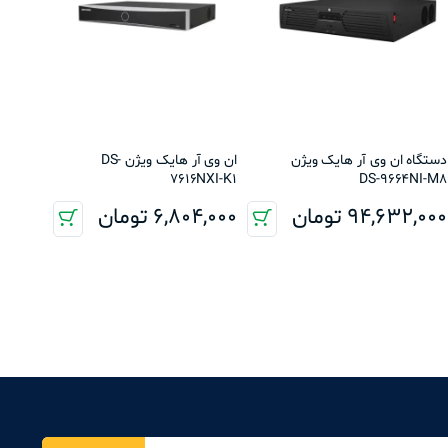
دستگاه ان وی آر هایک ویژن
ان وی آر هایک ویژن DS-
7616NXI-K1
DS-9664NI-M8
94,632,000
تومان
6,804,000
تومان