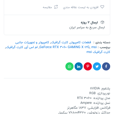
اس
افزودن به لیست علاقه مندی
مقایسه
آی
GeForce
RTX
ارسال 2 روزه
3060
ارسال سریع به سراسر ایران
GAMING
X
12G
تعداد
دسته بندی :
قطعات کامپیوتر
,
کارت گرافیک
,
کامپیوتر و تجهیزات جانبی
برچسب :
msi
,
GeForce RTX 3060 GAMING X 12G
,
ام اس آی
,
کارت گرافیک
,
کارت گرافیک msi
پلتفرم: nVIDIA
نورپردازی: RGB
مدل پردازنده: RTX 3060
نسل پردازنده: Ampere
فرکانس افزایشی: 1837 مگاهرتز
حداکثر رزولوشن: 4320×7680 پیکسل