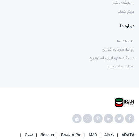
سفارشات شما
مرکز کمک
درباره ما
اطلاعات ما
روابط سرمایه گذاری
دستگاه های ایران استوریج
نظرات مشتریان
C008
Baseus
B550-A Pro
AMD
AI720
ADATA