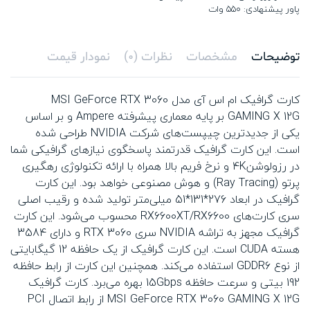
پاور پیشنهادی: 550 وات
توضیحات
مشخصات
نظرات (0)
نمودار قیمت
کارت گرافیک ام اس آی مدل MSI GeForce RTX 3060
GAMING X 12G بر پایه معماری پیشرفته Ampere و بر اساس
یکی از جدیدترین چیپست‌های شرکت NVIDIA طراحی شده
است. این کارت گرافیک قدرتمند پاسخگوی نیازهای گرافیکی شما
در رزولوشن4K و نرخ فریم بالا همراه با ارائه تکنولوژی رهگیری
پرتو (Ray Tracing) و هوش مصنوعی خواهد بود. این کارت
گرافیک در ابعاد 276*131*51 میلی‌متر تولید شده و رقیب اصلی
سری کارت‌های RX6600XT/RX6600 محسوب می‌شود. این کارت
گرافیک مجهز به تراشه NVIDIA سری RTX 3060 و دارای 3584
هسته CUDA است. این کارت گرافیک از یک حافظه 12 گیگابایتی
از نوع GDDR6 استفاده می‌کند. همچنین این کارت از رابط حافظه
192 بیتی و سرعت حافظه 15Gbps بهره می‌برد. کارت گرافیک
MSI GeForce RTX 3060 GAMING X 12G از رابط اتصال PCI