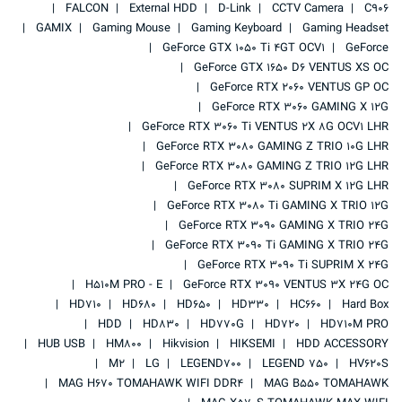
FALCON
External HDD
D-Link
CCTV Camera
C906
GAMIX
Gaming Mouse
Gaming Keyboard
Gaming Headset
GeForce GTX 1050 Ti 4GT OCV1
GeForce
GeForce GTX 1650 D6 VENTUS XS OC
GeForce RTX 2060 VENTUS GP OC
GeForce RTX 3060 GAMING X 12G
GeForce RTX 3060 Ti VENTUS 2X 8G OCV1 LHR
GeForce RTX 3080 GAMING Z TRIO 10G LHR
GeForce RTX 3080 GAMING Z TRIO 12G LHR
GeForce RTX 3080 SUPRIM X 12G LHR
GeForce RTX 3080 Ti GAMING X TRIO 12G
GeForce RTX 3090 GAMING X TRIO 24G
GeForce RTX 3090 Ti GAMING X TRIO 24G
GeForce RTX 3090 Ti SUPRIM X 24G
H510M PRO - E
GeForce RTX 3090 VENTUS 3X 24G OC
HD710
HD680
HD650
HD330
HC660
Hard Box
HDD
HD830
HD770G
HD720
HD710M PRO
HUB USB
HM800
Hikvision
HIKSEMI
HDD ACCESSORY
M2
LG
LEGEND700
LEGEND 750
HV620S
MAG H670 TOMAHAWK WIFI DDR4
MAG B550 TOMAHAWK