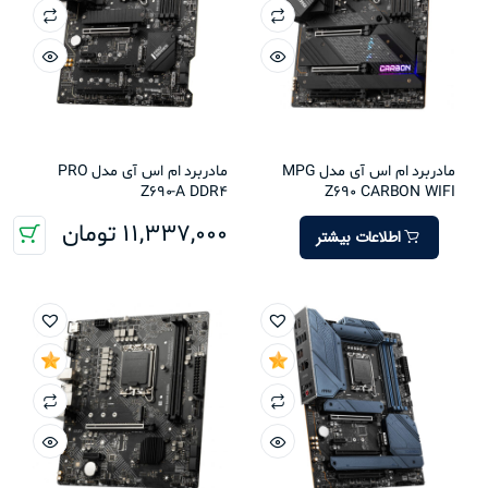
مادربرد ام اس آی مدل MPG
مادربرد ام اس آی مدل PRO
Z690-A DDR4
Z690 CARBON WIFI
11,337,000
تومان
اطلاعات بیشتر