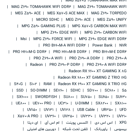
MAG X570S TOMAHAWK MAX WIFI
MAG Z690 TOMAHAWK WIFI DDR4
MAG Z690 TOMAHAWK WIFI
MEG Z590 ACE
MEG X570S ACE MAX
MAG Z690 TORPEDO
MICRO SDHC
MEG Z690 ACE
MEG Z590 UNIFY
MPG Z590 GAMING PLUS
MPG X570S CARBON MAX WIFI
MPG Z690 EDGE WIFI
MPG Z690 CARBON WIFI
Msi
MPG Z690 FORCE WIFI
MPG Z690 EDGE WIFI DDR4
PRO B660M-A WIFI DDR4
Power Bank
NVR
PRO H610M-G DDR4
PRO H610M-B DDR4
PRO B660M-E DDR4
PRO Z690-A WIFI
PRO Z690-A DDR4
PRO Z690-A
Radeon
PRO Z690-P DDR4
PRO Z690-A WIFI DDR4
Radeon RX 6600 XT GAMING X 8G
Radeon RX 6800 XT GAMING Z TRIO 16G
S40G
S102
RAM
Radeon RX 6900 XT GAMING X TRIO 16G
SSD
SO-DIMM
SE760
SDHC
SD700
SC680
S5
SX6000
SWORDFISH
SU800
SU750
SU650
SU630
UE800
UE700 PRO
UC310
U-DIMM
SX8200
SX8100
UV150
UV131
UV128
USB Cable
UR350
UFD
X570-A PRO
UV360
UV350
UV330
UV320
UV210
XPG
اس اس دی
اکسس پوینت
ام اس آی
ای دیتا
بیسوس
پاوربانک
تلفن تحت شبکه
دوربین های امنیتی