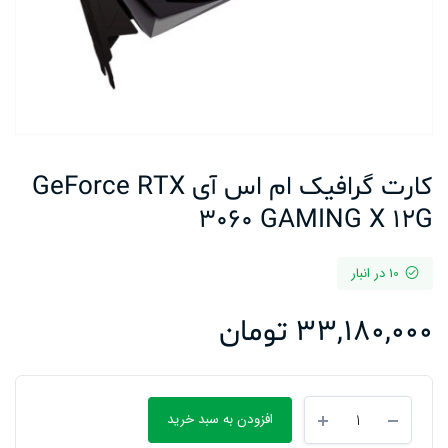
کارت گرافیک ام اس آی GeForce RTX
3060 GAMING X 12G
10 در انبار
33,180,000
تومان
کارت
افزودن به سبد خرید
گرافیک
ام