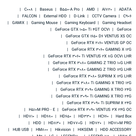
C008
Baseus
B550-A Pro
AMD
AI720
ADATA
FALCON
External HDD
D-Link
CCTV Camera
C906
GAMIX
Gaming Mouse
Gaming Keyboard
Gaming Headset
GeForce GTX 1050 Ti 4GT OCV1
GeForce
GeForce GTX 1650 D6 VENTUS XS OC
GeForce RTX 2060 VENTUS GP OC
GeForce RTX 3060 GAMING X 12G
GeForce RTX 3060 Ti VENTUS 2X 8G OCV1 LHR
GeForce RTX 3080 GAMING Z TRIO 10G LHR
GeForce RTX 3080 GAMING Z TRIO 12G LHR
GeForce RTX 3080 SUPRIM X 12G LHR
GeForce RTX 3080 Ti GAMING X TRIO 12G
GeForce RTX 3090 GAMING X TRIO 24G
GeForce RTX 3090 Ti GAMING X TRIO 24G
GeForce RTX 3090 Ti SUPRIM X 24G
H510M PRO - E
GeForce RTX 3090 VENTUS 3X 24G OC
HD710
HD680
HD650
HD330
HC660
Hard Box
HDD
HD830
HD770G
HD720
HD710M PRO
HUB USB
HM800
Hikvision
HIKSEMI
HDD ACCESSORY