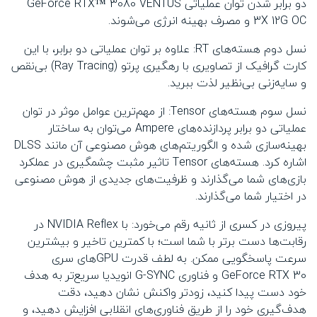
دو برابر شدن توان عملیاتی GeForce RTX™ 3080 VENTUS
3X 12G OC و مصرف بهینه انرژی می‌شوند.
نسل دوم هسته‌های RT: علاوه بر توان عملیاتی دو برابر، با این
کارت گرافیک از تصاویری با رهگیری پرتو (Ray Tracing) بی‌نقص
و سایه‌زنی بی‌نظیر لذت ببرید.
نسل سوم هسته‌های Tensor: از مهم‌ترین عوامل موثر در توان
عملیاتی دو برابر پردازنده‌های Ampere می‌توان به ساختار
بهینه‌سازی شده و الگوریتم‌های هوش مصنوعی آن مانند DLSS
اشاره کرد. هسته‌های Tensor تاثیر مثبت چشمگیری در عملکرد
بازی‌های شما می‌گذارند و ظرفیت‌های جدیدی از هوش مصنوعی
در اختیار شما می‌گذارند.
پیروزی در کسری از ثانیه رقم می‌خورد: با NVIDIA Reflex در
رقابت‌ها دست برتر با شما است؛ با کمترین تاخیر و بیشترین
سرعت پاسخگویی ممکن. به لطف قدرت GPUهای سری
GeForce RTX 30 و فناوری G-SYNC انویدیا سریع‌تر به هدف
خود دست پیدا کنید، زودتر واکنش‌ نشان دهید، دقت
هدف‌گیری خود را از طریق فناوری‌های انقلابی افزایش دهید، و