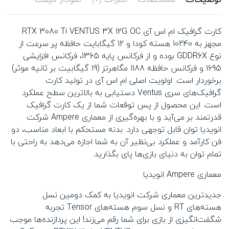
کارت گرافیک ام اس آی RTX 3080 Ti VENTUS 3X 12G OC
مجهز به 10240 هسته کودا و 12 گیگابایت حافظه پر سرعت از
نوع GDDR6X بوده و از فرکانس پایه 1365، فرکانس افزایشی
1695 و فرکانس حافظه 1188 مگاهرتز (19 گیگابیت بر ثانیه موثر)
برخوردار است. اولویت اصلی ام اس آی در تولید کارت
گرافیک‌های سری Ventus دستیابی به بالاترین سطح عملکرد
است. این محصول از پس توقعات شما از یک کارت گرافیک
قدرتمند بر می‌آید و با بهره‌گیری از معماری Ampere شرکت
انویدیا توان قابل توجهی دارد. بدنه‌ مستحکم با ابعاد مناسب، دو
فن کارآمد و عملکرد بی‌نظیر آن به شما اجازه می‌دهد به راحتی با
تمام توان به دنیای بازی‌ها پای بگذارید.
معماری Ampere انویدیا
جدیدترین معماری شرکت انویدیا به کمک دومین نسل
هسته‌های RT و نسل سوم هسته‌های Tensor تجربه
شگفت‌انگیزی از بازی برای شما رقم می‌زند! این پردازنده‌ها موجب