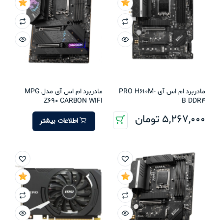
مادربرد ام اس آی PRO H610M-
مادربرد ام اس آی مدل MPG
Z690 CARBON WIFI
B DDR4
5,267,000
تومان
اطلاعات بیشتر