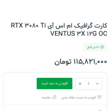
کارت گرافیک ام اس آی RTX 3080 Ti
VENTUS 3X 12G OC
10 در انبار
115,821,000
تومان
کارت
افزودن به سبد خرید
گرافیک
ام
اس
افزودن به لیست علاقه مندی
مقایسه
آی
RTX
3080