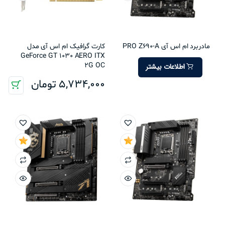
مادربرد ام اس آی PRO Z690-A
کارت گرافیک ام اس آی مدل
GeForce GT 1030 AERO ITX
2G OC
اطلاعات بیشتر
5,734,000
تومان