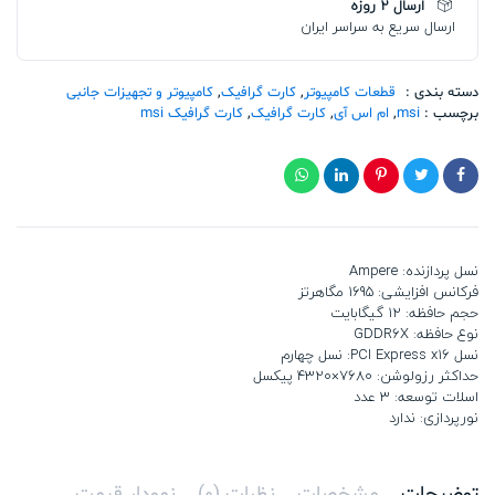
ارسال 2 روزه
Ti
ارسال سریع به سراسر ایران
VENTUS
3X
12G
OC
دسته بندی :
قطعات کامپیوتر
,
کارت گرافیک
,
کامپیوتر و تجهیزات جانبی
تعداد
برچسب :
msi
,
ام اس آی
,
کارت گرافیک
,
کارت گرافیک msi
نسل پردازنده: Ampere
فرکانس افزایشی: 1695 مگاهرتز
حجم حافظه: 12 گیگابایت
نوع حافظه: GDDR6X
نسل PCI Express x16: نسل چهارم
حداکثر رزولوشن: 7680×4320 پیکسل
اسلات توسعه: 3 عدد
نورپردازی: ندارد
توضیحات
مشخصات
نظرات (0)
نمودار قیمت