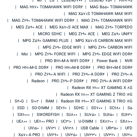
M2
LG
LEGEND700
LEGEND 750
HV620S
MAG H670 TOMAHAWK WIFI DDR4
MAG B550 TOMAHAWK
MAG X570S TOMAHAWK MAX WIFI
MAG Z690 TOMAHAWK WIFI DDR4
MAG Z690 TOMAHAWK WIFI
MEG Z590 ACE
MEG X570S ACE MAX
MAG Z690 TORPEDO
MICRO SDHC
MEG Z690 ACE
MEG Z590 UNIFY
MPG Z590 GAMING PLUS
MPG X570S CARBON MAX WIFI
MPG Z690 EDGE WIFI
MPG Z690 CARBON WIFI
Msi
MPG Z690 FORCE WIFI
MPG Z690 EDGE WIFI DDR4
PRO B660M-A WIFI DDR4
Power Bank
NVR
PRO H610M-G DDR4
PRO H610M-B DDR4
PRO B660M-E DDR4
PRO Z690-A WIFI
PRO Z690-A DDR4
PRO Z690-A
Radeon
PRO Z690-P DDR4
PRO Z690-A WIFI DDR4
Radeon RX 6600 XT GAMING X 8G
Radeon RX 6800 XT GAMING Z TRIO 16G
S40G
S102
RAM
Radeon RX 6900 XT GAMING X TRIO 16G
SSD
SO-DIMM
SE760
SDHC
SD700
SC680
S5
SX6000
SWORDFISH
SU800
SU750
SU650
SU630
UE800
UE700 PRO
UC310
U-DIMM
SX8200
SX8100
UV150
UV131
UV128
USB Cable
UR350
UFD
X570-A PRO
UV360
UV350
UV330
UV320
UV210