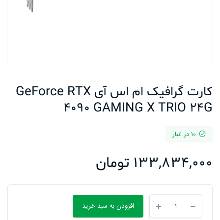
کارت گرافیک ام اس آی GeForce RTX
4090 GAMING X TRIO 24G
10 در انبار
133,834,000
تومان
کارت
افزودن به سبد خرید
گرافیک
ام