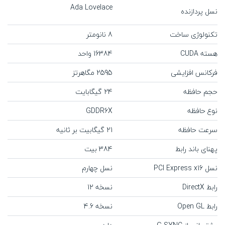
Ada Lovelace
نسل پردازنده
تکنولوژی ساخت
8 نانومتر
هسته CUDA
16384 واحد
فرکانس افزایشی
2595 مگاهرتز
حجم حافظه
24 گیگابایت
نوع حافظه
GDDR6X
سرعت حافظه
21 گیگابیت بر ثانیه
پهنای باند رابط
384 بیت
نسل PCI Express x16
نسل چهارم
رابط DirectX
نسخه 12
رابط Open GL
نسخه 4.6