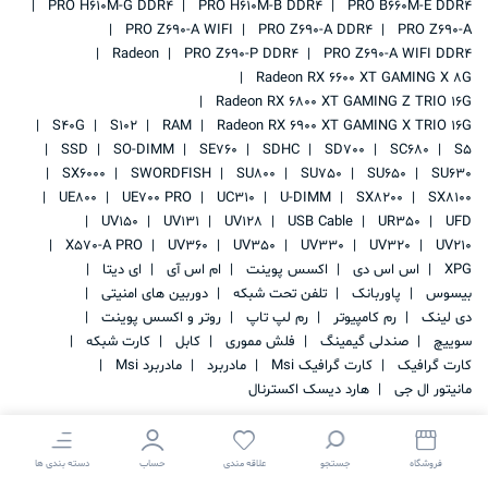
PRO H610M-G DDR4
PRO H610M-B DDR4
PRO B660M-E DDR4
PRO Z690-A WIFI
PRO Z690-A DDR4
PRO Z690-A
Radeon
PRO Z690-P DDR4
PRO Z690-A WIFI DDR4
Radeon RX 6600 XT GAMING X 8G
Radeon RX 6800 XT GAMING Z TRIO 16G
S40G
S102
RAM
Radeon RX 6900 XT GAMING X TRIO 16G
SSD
SO-DIMM
SE760
SDHC
SD700
SC680
S5
SX6000
SWORDFISH
SU800
SU750
SU650
SU630
UE800
UE700 PRO
UC310
U-DIMM
SX8200
SX8100
UV150
UV131
UV128
USB Cable
UR350
UFD
X570-A PRO
UV360
UV350
UV330
UV320
UV210
XPG
اس اس دی
اکسس پوینت
ام اس آی
ای دیتا
بیسوس
پاوربانک
تلفن تحت شبکه
دوربین های امنیتی
دی لینک
رم کامپیوتر
رم لپ تاپ
روتر و اکسس پوینت
سوییچ
صندلی گیمینگ
فلش مموری
کابل
کارت شبکه
کارت گرافیک
کارت گرافیک Msi
مادربرد
مادربرد Msi
مانیتور ال جی
هارد دیسک اکسترنال
فروشگاه
جستجو
علاقه مندی
حساب
دسته بندی ها
کلیه حقوق این سایت متعلق به
IRAN STORAGE
می باشد.