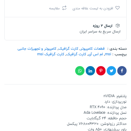
اس
افزودن به لیست علاقه مندی
مقایسه
آی
GeForce
RTX
ارسال 2 روزه
4090
ارسال سریع به سراسر ایران
GAMING
X
TRIO
24G
دسته بندی :
قطعات کامپیوتر
,
کارت گرافیک
,
کامپیوتر و تجهیزات جانبی
تعداد
برچسب :
msi
,
ام اس آی
,
کارت گرافیک
,
کارت گرافیک msi
پلتفرم: nVIDIA
نورپردازی: دارد
مدل پردازنده: RTX 4090
نسل پردازنده: Ada Lovelace
حجم حافظه: 24 گیگابایت
حداکثر رزولوشن: 4320×7680 پیکسل
پاور پیشنهادی: 850 وات