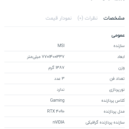
مشخصات
نظرات (0)
نمودار قیمت
عمومی
سازنده
MSI
ابعاد
‍‍337×140×77 میلی‌‌متر
وزن
1387 گرم
تعداد فن
3 عدد
نورپردازی
ندارد
کلاس پردازنده
Gaming
مدل پردازنده
RTX 4090
سازنده پردازنده گرافیکی
nVIDIA