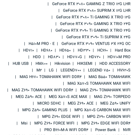
GeForce RTX 3080 GAMING Z TRIO 12G LHR
GeForce RTX 3080 SUPRIM X 12G LHR
GeForce RTX 3080 Ti GAMING X TRIO 12G
GeForce RTX 3090 GAMING X TRIO 24G
GeForce RTX 3090 Ti GAMING X TRIO 24G
GeForce RTX 3090 Ti SUPRIM X 24G
H510M PRO - E
GeForce RTX 3090 VENTUS 3X 24G OC
HD710
HD680
HD650
HD330
HC660
Hard Box
HDD
HD830
HD770G
HD720
HD710M PRO
HUB USB
HM800
Hikvision
HIKSEMI
HDD ACCESSORY
M2
LG
LEGEND700
LEGEND 750
HV620S
MAG H670 TOMAHAWK WIFI DDR4
MAG B550 TOMAHAWK
MAG X570S TOMAHAWK MAX WIFI
MAG Z690 TOMAHAWK WIFI DDR4
MAG Z690 TOMAHAWK WIFI
MEG Z590 ACE
MEG X570S ACE MAX
MAG Z690 TORPEDO
MICRO SDHC
MEG Z690 ACE
MEG Z590 UNIFY
MPG Z590 GAMING PLUS
MPG X570S CARBON MAX WIFI
MPG Z690 EDGE WIFI
MPG Z690 CARBON WIFI
Msi
MPG Z690 FORCE WIFI
MPG Z690 EDGE WIFI DDR4
PRO B660M-A WIFI DDR4
Power Bank
NVR