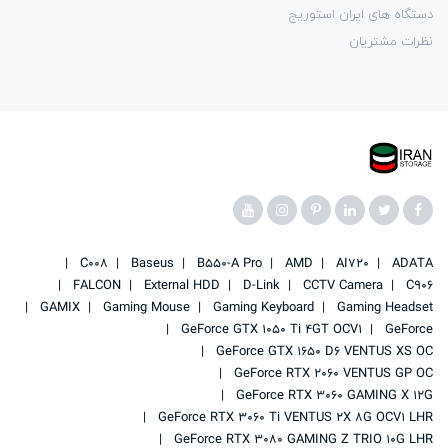
دستگاه های ایران استوریج
نظرات مشتریان
C008
Baseus
B550-A Pro
AMD
AI720
ADATA
FALCON
External HDD
D-Link
CCTV Camera
C906
GAMIX
Gaming Mouse
Gaming Keyboard
Gaming Headset
GeForce GTX 1050 Ti 4GT OCV1
GeForce
GeForce GTX 1650 D6 VENTUS XS OC
GeForce RTX 2060 VENTUS GP OC
GeForce RTX 3060 GAMING X 12G
GeForce RTX 3060 Ti VENTUS 2X 8G OCV1 LHR
GeForce RTX 3080 GAMING Z TRIO 10G LHR