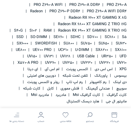
PRO Z690-A WIFI
PRO Z690-A DDR4
PRO Z690-A
Radeon
PRO Z690-P DDR4
PRO Z690-A WIFI DDR4
Radeon RX 6600 XT GAMING X 8G
Radeon RX 6800 XT GAMING Z TRIO 16G
S40G
S102
RAM
Radeon RX 6900 XT GAMING X TRIO 16G
SSD
SO-DIMM
SE760
SDHC
SD700
SC680
S5
SX6000
SWORDFISH
SU800
SU750
SU650
SU630
UE800
UE700 PRO
UC310
U-DIMM
SX8200
SX8100
UV150
UV131
UV128
USB Cable
UR350
UFD
X570-A PRO
UV360
UV350
UV330
UV320
UV210
XPG
اس اس دی
اکسس پوینت
ام اس آی
ای دیتا
بیسوس
پاوربانک
تلفن تحت شبکه
دوربین های امنیتی
دی لینک
رم کامپیوتر
رم لپ تاپ
روتر و اکسس پوینت
سوییچ
صندلی گیمینگ
فلش مموری
کابل
کارت شبکه
کارت گرافیک
کارت گرافیک Msi
مادربرد
مادربرد Msi
مانیتور ال جی
هارد دیسک اکسترنال
فروشگاه
جستجو
علاقه مندی
حساب
دسته بندی ها
کلیه حقوق این سایت متعلق به
IRAN STORAGE
می باشد.