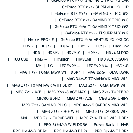
GeForce RTX 3080 GAMING Z TRIO 12G LHR
GeForce RTX 3080 SUPRIM X 12G LHR
GeForce RTX 3080 Ti GAMING X TRIO 12G
GeForce RTX 3090 GAMING X TRIO 24G
GeForce RTX 3090 Ti GAMING X TRIO 24G
GeForce RTX 3090 Ti SUPRIM X 24G
H510M PRO - E
GeForce RTX 3090 VENTUS 3X 24G OC
HD710
HD680
HD650
HD330
HC660
Hard Box
HDD
HD830
HD770G
HD720
HD710M PRO
HUB USB
HM800
Hikvision
HIKSEMI
HDD ACCESSORY
M2
LG
LEGEND700
LEGEND 750
HV620S
MAG H670 TOMAHAWK WIFI DDR4
MAG B550 TOMAHAWK
MAG X570S TOMAHAWK MAX WIFI
MAG Z690 TOMAHAWK WIFI DDR4
MAG Z690 TOMAHAWK WIFI
MEG Z590 ACE
MEG X570S ACE MAX
MAG Z690 TORPEDO
MICRO SDHC
MEG Z690 ACE
MEG Z590 UNIFY
MPG Z590 GAMING PLUS
MPG X570S CARBON MAX WIFI
MPG Z690 EDGE WIFI
MPG Z690 CARBON WIFI
Msi
MPG Z690 FORCE WIFI
MPG Z690 EDGE WIFI DDR4
PRO B660M-A WIFI DDR4
Power Bank
NVR
PRO H610M-G DDR4
PRO H610M-B DDR4
PRO B660M-E DDR4