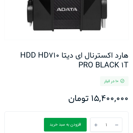
هارد اکسترنال ای دیتا HDD HD710
PRO BLACK 1T
10 در انبار
15,400,000
تومان
هارد
افزودن به سبد خرید
اکسترنال
ای