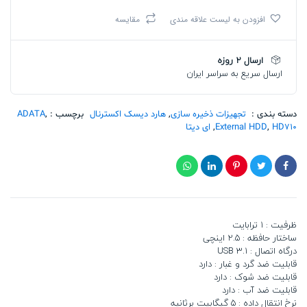
دیتا
افزودن به لیست علاقه مندی
مقایسه
HDD
HD710
PRO
ارسال 2 روزه
BLACK
ارسال سریع به سراسر ایران
1T
تعداد
دسته بندی :
تجهیزات ذخیره سازی
,
هارد دیسک اکسترنال
برچسب :
,
ADATA
HD710
,
External HDD
,
ای دیتا
ظرفیت : 1 ترابایت
ساختار حافظه : 2.5 اینچی
درگاه اتصال : USB 3.1
قابلیت ضد گرد و غبار : دارد
قابلیت ضد شوک : دارد
قابلیت ضد آب : دارد
نرخ انتقال داده : 5 گیگابیت برثانیه