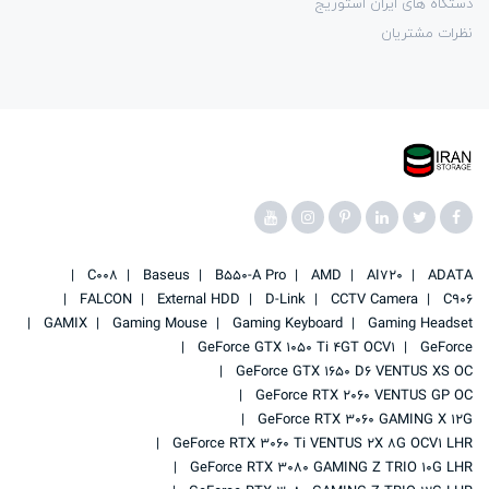
دستگاه های ایران استوریج
نظرات مشتریان
C008
Baseus
B550-A Pro
AMD
AI720
ADATA
FALCON
External HDD
D-Link
CCTV Camera
C906
GAMIX
Gaming Mouse
Gaming Keyboard
Gaming Headset
GeForce GTX 1050 Ti 4GT OCV1
GeForce
GeForce GTX 1650 D6 VENTUS XS OC
GeForce RTX 2060 VENTUS GP OC
GeForce RTX 3060 GAMING X 12G
GeForce RTX 3060 Ti VENTUS 2X 8G OCV1 LHR
GeForce RTX 3080 GAMING Z TRIO 10G LHR