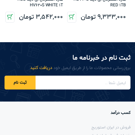
HV620S WHITE 1T
RED 1TB
9,333,000
تومان
3,542,000
تومان
ثبت نام در خبرنامه ما
بروزرسانی محصولات ما را از طریق ایمیل خود
دریافت کنید
.
ثبت نام
کسب درآمد
فروش در ایران استوریج