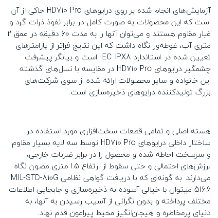
آزمایش‌های انجام شده بر روی درایوهای HD710 Pro حاکی از آن
است که این محصولات به صورت کامل در برابر نفوذ ذرات گرد و
غبار مقاوم هستند و می‌توان آنها را به مدت 60 دقیقه در عمق 2
متری آب، غوطه‌ور نگاه داشت که این نتایج فراتر از پارامترهای
تعیین شده در استاندارد IEC IPX8 است و بیانگر پیشرفت
چشمگیر درایوهای HD710 Pro در مقایسه با نسل‌های گذشته
این خانواده و سایر محصولات ارائه شده از سوی شرکت‌های
بزرگ تولیدکننده درایوهای ذخیره‌سازی است.
هسته اصلی و تمامی قطعات سخت‌افزاری مورد استفاده در
ساختار داخلی درایوهای HD710 Pro توسط سه لایه بسیار مقاوم
و سرسخت احاطه شده و محصول را در برابر ضربات خارجی،
لرزش‌های احتمالی و حتی سقوط از ارتفاع 1.5 متری مصون نگاه
می‌دارند. به گونه‌ای که با دریافت گواهی نظامی MIL-STD-810G
516.6 میتوان با خیالی آسوده به ذخیره‌‌سازی و جابجایی اطلاعات
مختلف پرداخته و بدون نگرانی از آسیب رسیدن به آنها، به
دنیای پرمخاطره و هیجان‌انگیز محیط پیرامون قدم نهاد.