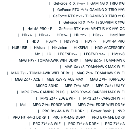
GeForce RTX 3080 Ti GAMING X TRIO 12G
GeForce RTX 3090 GAMING X TRIO 24G
GeForce RTX 3090 Ti GAMING X TRIO 24G
GeForce RTX 3090 Ti SUPRIM X 24G
H510M PRO - E
GeForce RTX 3090 VENTUS 3X 24G OC
HD710
HD680
HD650
HD330
HC660
Hard Box
HDD
HD830
HD770G
HD720
HD710M PRO
HUB USB
HM800
Hikvision
HIKSEMI
HDD ACCESSORY
M2
LG
LEGEND700
LEGEND 750
HV620S
MAG H670 TOMAHAWK WIFI DDR4
MAG B550 TOMAHAWK
MAG X570S TOMAHAWK MAX WIFI
MAG Z690 TOMAHAWK WIFI DDR4
MAG Z690 TOMAHAWK WIFI
MEG Z590 ACE
MEG X570S ACE MAX
MAG Z690 TORPEDO
MICRO SDHC
MEG Z690 ACE
MEG Z590 UNIFY
MPG Z590 GAMING PLUS
MPG X570S CARBON MAX WIFI
MPG Z690 EDGE WIFI
MPG Z690 CARBON WIFI
Msi
MPG Z690 FORCE WIFI
MPG Z690 EDGE WIFI DDR4
PRO B660M-A WIFI DDR4
Power Bank
NVR
PRO H610M-G DDR4
PRO H610M-B DDR4
PRO B660M-E DDR4
PRO Z690-A WIFI
PRO Z690-A DDR4
PRO Z690-A