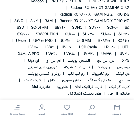
Radeon
PRO Z690-P DDR4
PRO Z690-A WIFI DDR4
Radeon RX 6600 XT GAMING X 8G
Radeon RX 6800 XT GAMING Z TRIO 16G
S40G
S102
RAM
Radeon RX 6900 XT GAMING X TRIO 16G
SSD
SO-DIMM
SE760
SDHC
SD700
SC680
S5
SX6000
SWORDFISH
SU800
SU750
SU650
SU630
UE800
UE700 PRO
UC310
U-DIMM
SX8200
SX8100
UV150
UV131
UV128
USB Cable
UR350
UFD
X570-A PRO
UV360
UV350
UV330
UV320
UV210
XPG
اس اس دی
اکسس پوینت
ام اس آی
ای دیتا
بیسوس
پاوربانک
تلفن تحت شبکه
دوربین های امنیتی
دی لینک
رم کامپیوتر
رم لپ تاپ
روتر و اکسس پوینت
سوییچ
صندلی گیمینگ
فلش مموری
کابل
کارت شبکه
کارت گرافیک
کارت گرافیک Msi
مادربرد
مادربرد Msi
مانیتور ال جی
هارد دیسک اکسترنال
فروشگاه
جستجو
علاقه مندی
حساب
دسته بندی ها
کلیه حقوق این سایت متعلق به
IRAN STORAGE
می باشد.