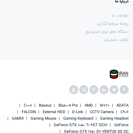
درباره ما
اطلاعات ما
روابط سرمایه گذاری
دستگاه های ایران استوریج
نظرات مشتریان
C008
Baseus
B550-A Pro
AMD
AI720
ADATA
FALCON
External HDD
D-Link
CCTV Camera
C906
GAMIX
Gaming Mouse
Gaming Keyboard
Gaming Headset
GeForce GTX 1050 Ti 4GT OCV1
GeForce
GeForce GTX 1650 D6 VENTUS XS OC