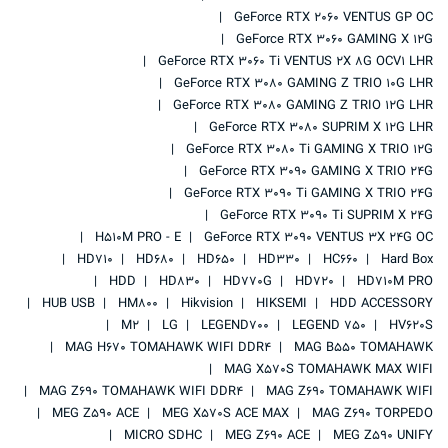
GeForce RTX 2060 VENTUS GP OC
GeForce RTX 3060 GAMING X 12G
GeForce RTX 3060 Ti VENTUS 2X 8G OCV1 LHR
GeForce RTX 3080 GAMING Z TRIO 10G LHR
GeForce RTX 3080 GAMING Z TRIO 12G LHR
GeForce RTX 3080 SUPRIM X 12G LHR
GeForce RTX 3080 Ti GAMING X TRIO 12G
GeForce RTX 3090 GAMING X TRIO 24G
GeForce RTX 3090 Ti GAMING X TRIO 24G
GeForce RTX 3090 Ti SUPRIM X 24G
H510M PRO - E
GeForce RTX 3090 VENTUS 3X 24G OC
HD710
HD680
HD650
HD330
HC660
Hard Box
HDD
HD830
HD770G
HD720
HD710M PRO
HUB USB
HM800
Hikvision
HIKSEMI
HDD ACCESSORY
M2
LG
LEGEND700
LEGEND 750
HV620S
MAG H670 TOMAHAWK WIFI DDR4
MAG B550 TOMAHAWK
MAG X570S TOMAHAWK MAX WIFI
MAG Z690 TOMAHAWK WIFI DDR4
MAG Z690 TOMAHAWK WIFI
MEG Z590 ACE
MEG X570S ACE MAX
MAG Z690 TORPEDO
MICRO SDHC
MEG Z690 ACE
MEG Z590 UNIFY