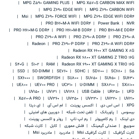
MPG Z590 GAMING PLUS
MPG X570S CARBON MAX WIFI
MPG Z690 EDGE WIFI
MPG Z690 CARBON WIFI
Msi
MPG Z690 FORCE WIFI
MPG Z690 EDGE WIFI DDR4
PRO B660M-A WIFI DDR4
Power Bank
NVR
PRO H610M-G DDR4
PRO H610M-B DDR4
PRO B660M-E DDR4
PRO Z690-A WIFI
PRO Z690-A DDR4
PRO Z690-A
Radeon
PRO Z690-P DDR4
PRO Z690-A WIFI DDR4
Radeon RX 6600 XT GAMING X 8G
Radeon RX 6800 XT GAMING Z TRIO 16G
S40G
S102
RAM
Radeon RX 6900 XT GAMING X TRIO 16G
SSD
SO-DIMM
SE760
SDHC
SD700
SC680
S5
SX6000
SWORDFISH
SU800
SU750
SU650
SU630
UE800
UE700 PRO
UC310
U-DIMM
SX8200
SX8100
UV150
UV131
UV128
USB Cable
UR350
UFD
X570-A PRO
UV360
UV350
UV330
UV320
UV210
XPG
اس اس دی
اکسس پوینت
ام اس آی
ای دیتا
بیسوس
پاوربانک
تلفن تحت شبکه
دوربین های امنیتی
دی لینک
رم کامپیوتر
رم لپ تاپ
روتر و اکسس پوینت
سوییچ
صندلی گیمینگ
فلش مموری
کابل
کارت شبکه
کارت گرافیک
کارت گرافیک Msi
مادربرد
مادربرد Msi