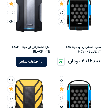
هارد اکسترنال ای دیتا HDD
هارد اکسترنال ای دیتا HD830
BLACK 2TB
HD720 BLUE 1T
4,012,000
تومان
اطلاعات بیشتر