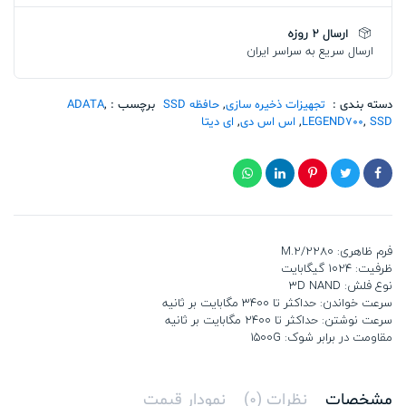
LEG700
1TB
ارسال 2 روزه
تعداد
ارسال سریع به سراسر ایران
دسته بندی :
تجهیزات ذخیره سازی
,
حافظه SSD
برچسب :
,
ADATA
SSD
,
LEGEND700
,
اس اس دی
,
ای دیتا
فرم ظاهری: M.2/2280
ظرفیت: 1024 گیگابایت
نوع فلش: 3D NAND
سرعت خواندن: حداکثر تا 3400 مگابایت بر ثانیه
سرعت نوشتن: حداکثر تا 2400 مگابایت بر ثانیه
مقاومت در برابر شوک: 1500G
مشخصات
نظرات (0)
نمودار قیمت