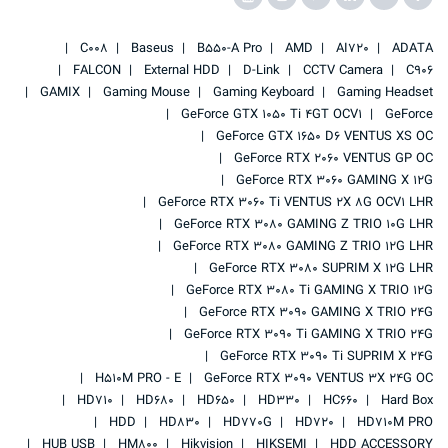
C008
Baseus
B550-A Pro
AMD
AI720
ADATA
FALCON
External HDD
D-Link
CCTV Camera
C906
GAMIX
Gaming Mouse
Gaming Keyboard
Gaming Headset
GeForce GTX 1050 Ti 4GT OCV1
GeForce
GeForce GTX 1650 D6 VENTUS XS OC
GeForce RTX 2060 VENTUS GP OC
GeForce RTX 3060 GAMING X 12G
GeForce RTX 3060 Ti VENTUS 2X 8G OCV1 LHR
GeForce RTX 3080 GAMING Z TRIO 10G LHR
GeForce RTX 3080 GAMING Z TRIO 12G LHR
GeForce RTX 3080 SUPRIM X 12G LHR
GeForce RTX 3080 Ti GAMING X TRIO 12G
GeForce RTX 3090 GAMING X TRIO 24G
GeForce RTX 3090 Ti GAMING X TRIO 24G
GeForce RTX 3090 Ti SUPRIM X 24G
H510M PRO - E
GeForce RTX 3090 VENTUS 3X 24G OC
HD710
HD680
HD650
HD330
HC660
Hard Box
HDD
HD830
HD770G
HD720
HD710M PRO
HUB USB
HM800
Hikvision
HIKSEMI
HDD ACCESSORY