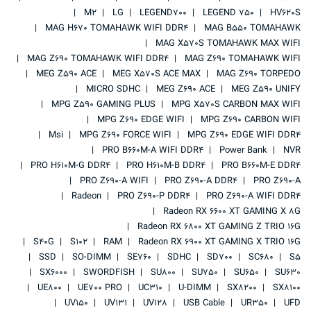
M2
LG
LEGEND700
LEGEND 750
HV620S
MAG H670 TOMAHAWK WIFI DDR4
MAG B550 TOMAHAWK
MAG X570S TOMAHAWK MAX WIFI
MAG Z690 TOMAHAWK WIFI DDR4
MAG Z690 TOMAHAWK WIFI
MEG Z590 ACE
MEG X570S ACE MAX
MAG Z690 TORPEDO
MICRO SDHC
MEG Z690 ACE
MEG Z590 UNIFY
MPG Z590 GAMING PLUS
MPG X570S CARBON MAX WIFI
MPG Z690 EDGE WIFI
MPG Z690 CARBON WIFI
Msi
MPG Z690 FORCE WIFI
MPG Z690 EDGE WIFI DDR4
PRO B660M-A WIFI DDR4
Power Bank
NVR
PRO H610M-G DDR4
PRO H610M-B DDR4
PRO B660M-E DDR4
PRO Z690-A WIFI
PRO Z690-A DDR4
PRO Z690-A
Radeon
PRO Z690-P DDR4
PRO Z690-A WIFI DDR4
Radeon RX 6600 XT GAMING X 8G
Radeon RX 6800 XT GAMING Z TRIO 16G
S40G
S102
RAM
Radeon RX 6900 XT GAMING X TRIO 16G
SSD
SO-DIMM
SE760
SDHC
SD700
SC680
S5
SX6000
SWORDFISH
SU800
SU750
SU650
SU630
UE800
UE700 PRO
UC310
U-DIMM
SX8200
SX8100
UV150
UV131
UV128
USB Cable
UR350
UFD