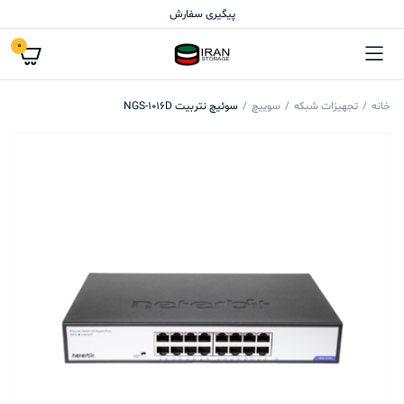
پیگیری سفارش
0
خانه
تجهیزات شبکه
سوییچ
سوئیچ نتربیت NGS-1016D